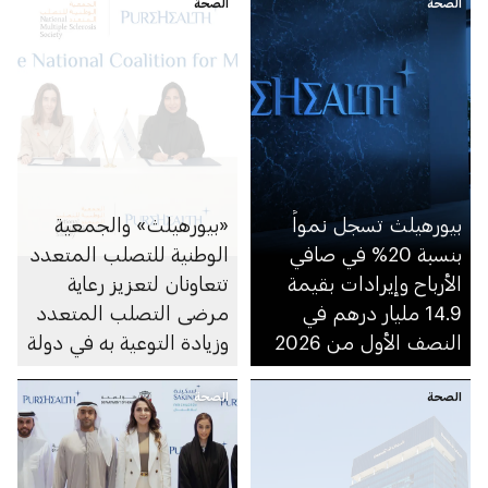
الصحة
الصحة
بيورهيلث تسجل نمواً
«بيورهيلث» والجمعية
بنسبة 20% في صافي
الوطنية للتصلب المتعدد
الأرباح وإيرادات بقيمة
تتعاونان لتعزيز رعاية
14.9 مليار درهم في
مرضى التصلب المتعدد
النصف الأول من 2026
وزيادة التوعية به في دولة
الإمارات
الصحة
الصحة