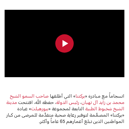
0:00
0:00
انسجاماً مع مبادرة «
بركتنا
» التي أطلقها
صاحب السمو الشيخ
محمد بن زايد آل نهيان
،
رئيس الدولة
، حفظه الله، افتتحت
مدينة
الشيخ شخبوط الطبية
التابعة لمجموعة «‎
بيورهيلث
» عيادة
«بركتنا» المصمَّمة لتوفير رعاية صحية متقدِّمة للمرضى من كبار
المواطنين الذين تبلغ أعمارهم 65 عاماً وأكثر.