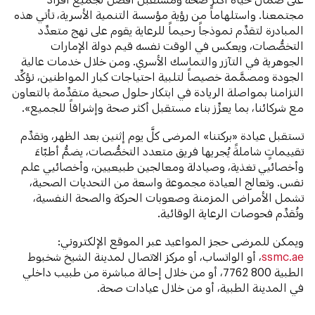
مجتمعنا. واستلهاماً من رؤية مؤسسة التنمية الأسرية، تأتي هذه
المبادرة لتقدِّم نموذجاً رحيماً للرعاية يقوم على نهج متعدِّد
التخصُّصات، ويعكس في الوقت نفسه قيم دولة الإمارات
الجوهرية في التآزر والتماسك الأسري. ومن خلال خدمات عالية
الجودة ومصمَّمة خصيصاً لتلبية احتياجات كبار المواطنين، نؤكِّد
التزامنا بمواصلة الريادة في ابتكار حلول صحية متقدِّمة بالتعاون
مع شركائنا، بما يعزِّز بناء مستقبل أكثر صحة وإشراقاً للجميع».
تستقبل عيادة «بركتنا» المرضى كلَّ يوم إثنين بعد الظهر، وتقدِّم
تقييماتٍ شاملةً يُجريها فريق متعدد التخصُّصات، يضمُّ أطبّاءَ
وأخصائيي تغذية، وصيادلة ومعالجين طبيعيين، وأخصائيي علم
نفس. وتعالج العيادة مجموعة واسعة من التحديات الصحية،
تشمل الأمراض المزمنة وصعوبات الحركة والصحة النفسية،
وتُقدِّم فحوصات الرعاية الوقائية.
ويمكن للمرضى حجز المواعيد عبر الموقع الإلكتروني:
ssmc.ae
، أو الواتساب، أو مركز الاتصال لمدينة الشيخ شخبوط
الطبية 800 7762، أو من خلال إحالة مباشرة من طبيب داخلي
في المدينة الطبية، أو من خلال عيادات صحة.