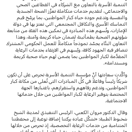
التنمية الأسرية بالتعاون مع الشركاء في القطاعين الصحي
والاجتماعي، لتقديم خدمات متكاملة تعزِّز الصحة الجسدية
والنفسية وتدعم جودة حياة كبار المواطنين، بما يرسِّخ قيم
التماسك الأسري والتكافل المجتمعي التي نعتز بها في دولة
الإمارات، وتُسهم هذه المبادرة في تمكين هذه الفئة من متابعة
شؤونهم الصحية بطمأنينة لضمان حياة كريمة وآمنة، وهذا
التعاون البنَّاء يجسِّد نموذجاً متكاملاً للعمل الحكومي المشترك
تتضافر فيه الجهود كافة، ويُسهم في الارتقاء بخدمات الرعاية
المقدَّمة لكبار المواطنين بما يضمن لهم حياة صحية كريمة
ومستدامة».
وأكَّدت سعادتها أنَّ مؤسسة التنمية الأسرية تحرص على أن تكون
شريكاً رئيساً وفاعلاً في كلِّ المبادرات التي تُعلي من مكانة كبار
المواطنين، وتدعم رفاههم واستقرارهم، باعتبارها الجهة
المختصة بتوفير الرعاية لكبار المواطنين من خلال خدماتها
الاجتماعية.
وقال الدكتور مروان الكعبي، الرئيس التنفيذي لمدينة الشيخ
شخبوط الطبية: «تشكِّل عيادة بركتنا إضافة نوعية إلى محفظتنا
المتنامية من خدمات الرعاية التخصصية، إذ نحرص من خلالها
على ضمان حياة أكثر صحة ومستقبل أفضل لجميع أفراد