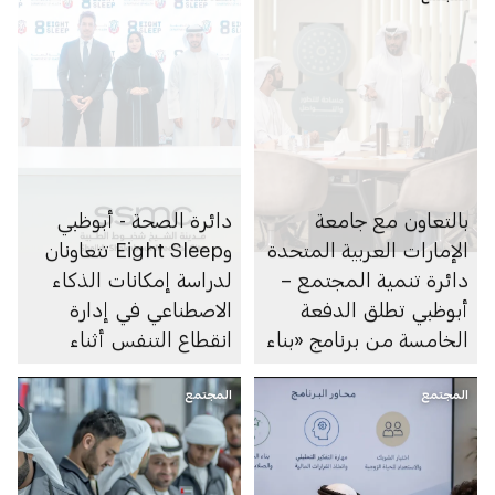
بالتعاون مع جامعة
دائرة الصحة - أبوظبي
الإمارات العربية المتحدة
وEight Sleep تتعاونان
دائرة تنمية المجتمع –
لدراسة إمكانات الذكاء
أبوظبي تطلق الدفعة
الاصطناعي في إدارة
الخامسة من برنامج «بناء
انقطاع التنفس أثناء
القدرات» لمهنيِّي الرعاية
النوم
المجتمع
الاجتماعية
المجتمع