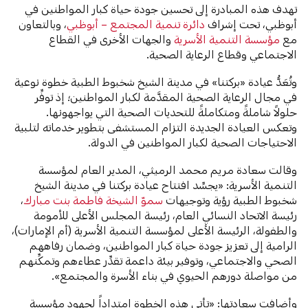
تهدف هذه المبادرة إلى تحسين جودة حياة كبار المواطنين في
أبوظبي، تحت إشراف
دائرة تنمية المجتمع – أبوظبي
، وبالتعاون
مع
مؤسسة التنمية الأسرية
والجهات الأخرى في القطاع
الاجتماعي وقطاع الرعاية الصحية.
وتُعَدُّ عيادة «بركتنا» في مدينة الشيخ شخبوط الطبية خطوة نوعية
في مجال الرعاية الصحية المقدَّمة لكبار المواطنين؛ إذ توفِّر
حلولاً شاملةً ومتكاملةً للتحديات الصحية التي يواجهونها.
وتعكس العيادة الجديدة التزام المستشفى بتطوير خدماته لتلبية
الاحتياجات الصحية لكبار المواطنين في الدولة.
وقالت سعادة مريم محمد الرميثي، المدير العام لمؤسسة
التنمية الأسرية: «يجسِّد افتتاح عيادة بركتنا في مدينة الشيخ
شخبوط الطبية رؤية وتوجيهات
سموّ الشيخة فاطمة بنت مبارك
،
رئيسة الاتحاد النسائي العام، رئيسة المجلس الأعلى للأمومة
والطفولة، الرئيسة الأعلى لمؤسسة التنمية الأسرية (أم الإمارات)،
الرامية إلى تعزيز جودة حياة كبار المواطنين، وضمان رفاههم
الصحي والاجتماعي، وتوفير بيئة داعمة تقدِّر عطاءهم وتمكِّنهم
من مواصلة دورهم الحيوي في بناء الأسرة والمجتمع».
وأضافت سعادتها: «تأتي هذه الخطوة امتداداً لجهود مؤسسة