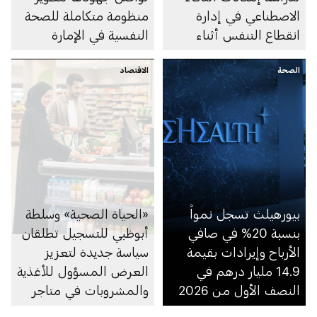
الاصطناعي في إدارة
منظومة متكاملة للصحة
انقطاع التنفس أثناء
النفسية في الإمارة
النوم
الصحة
الاقتصاد
بيورهيلث تسجل نمواً
«الحياة الصحية» وسلطة
بنسبة 20% في صافي
أبوظبي للتسجيل تطلقان
الأرباح وإيرادات بقيمة
سياسة جديدة لتعزيز
14.9 مليار درهم في
العرض المسؤول للأغذية
النصف الأول من 2026
والمشروبات في متاجر
السوبرماركت ومنصاتها