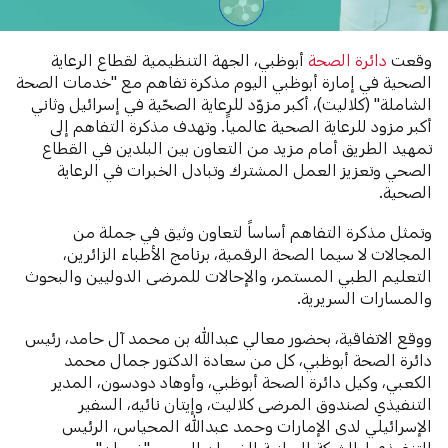
وقعت
دائرة الصحة
أبوظبي، الجهة التنظيمية لقطاع الرعاية
الصحية في إمارة أبوظبي اليوم مذكرة تفاهم مع "خدمات الصحة
الشاملة" (كلاليت)، أكبر مزوّد للرعاية الصحّية في إسرائيل وثاني
أكبر مزود للرعاية الصحية عالمياً. وتهدف مذكرة التفاهم إلى
تمهيد الطريق أمام مزيد من التعاون بين البلدين في القطاع
الصحي وتعزيز العمل المشترك وتبادل الخبرات في الرعاية
الصحية.
وتمثل مذكرة التفاهم أساساً لتعاون وثيق في جملة من
المجالات لا سيما الصحة الرقمية، برنامج الأطباء الزائرين،
التعليم الطبي المستمر، والإحالات للمرضى الدوليين والبحوث
والمسارات السريرية.
ووقع الاتفاقية، بحضور معالي عبدالله بن محمد آل حامد، رئيس
دائرة الصحة أبوظبي، كل من سعادة الدكتور جمال محمد
الكعبي، وكيل دائرة الصحة أبوظبي، وأوهاد دودسون، المدير
التنفيذي لصندوق المرضى كلاليت، وإيتان نائيه، السفير
الإسرائيلي لدى الإمارات وحمد عبدالله المحياس، الرئيس
التنفيذي لـ الشركة الوطنية للضمان الصحي "ضمان".