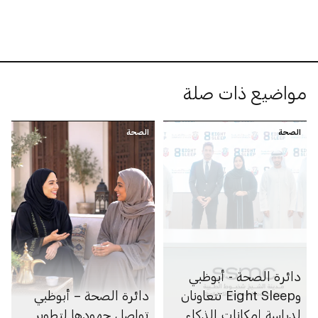
مواضيع ذات صلة
الصحة
الصحة
دائرة الصحة - أبوظبي
وEight Sleep تتعاونان
دائرة الصحة – أبوظبي
لدراسة إمكانات الذكاء
تواصل جهودها لتطوير