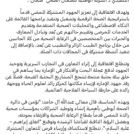
وتهدف الاتفاقية إلى تعزيز الجهود المشتركة للمضي قدماً
باستراتيجية الصحة الرقمية وتشغيل وتنفيذ برامجها القائمة على
الذكاء الاصطناعي والتحليلات الصحية المتقدمة وتقديم
الخدمات للمرضى وتقييم حالتهم عن بُعد وتبادل المعارف
والخبرات بين المتخصصين في الرعاية الصحية من كلا الجانبين
من خلال برنامج الطبيب الزائر والتطبيب عن بُعد، بالإضافة إلى
تنفيذ أنشطة مشتركة في المجالات ذات الصلة.
وتتطلع الاتفاقية إلى إثراء التعاون في التجارب السريرية وتوحيد
الجهود لدفع عجلة البحث والابتكار في الإمارة بما يساهم في
خلق بيئة بحثية منتجة تشجع المشاريع البحثية القيمة، فضلاً عن
رفد جهود الإمارة لإرساء مكانتها كمركز رائد لعلوم الحياة ووجهة
رائدة على خارطة السياحة العلاجية العالمية.
وبهذه المناسبة، قال معالي عبدالله آل حامد: "نؤمن في دائرة
الصحة أبوظبي بأهمية إنشاء وتوطيد الشراكات بمؤسسات صحية
رائدة للمضي قدماً بقطاع الرعاية الصحية والارتقاء بجودته،
وبفضل الرؤية الثاقبة لقيادتنا الرشيدة وتوقيع "اتفاق إبراهيم –
عليه السلام-"، نتطلع لاستكشاف وإرساء فرص للتعاون المشترك