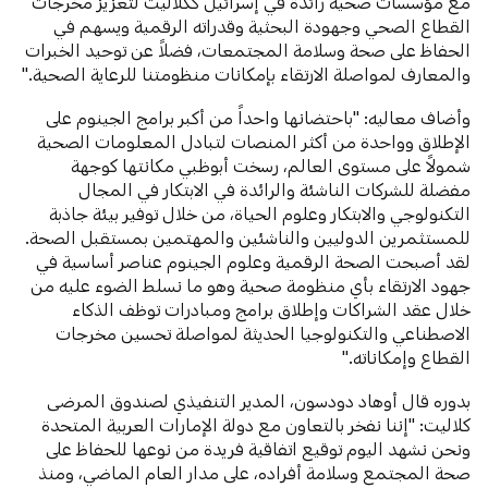
مع مؤسسات صحية رائدة في إسرائيل ككلاليت لتعزيز مخرجات
القطاع الصحي وجهودة البحثية وقدراته الرقمية ويسهم في
الحفاظ على صحة وسلامة المجتمعات، فضلاً عن توحيد الخبرات
والمعارف لمواصلة الارتقاء بإمكانات منظومتنا للرعاية الصحية."
وأضاف معاليه: "باحتضانها واحداً من أكبر برامج الجينوم على
الإطلاق وواحدة من أكثر المنصات لتبادل المعلومات الصحية
شمولاً على مستوى العالم، رسخت أبوظبي مكانتها كوجهة
مفضلة للشركات الناشئة والرائدة في الابتكار في المجال
التكنولوجي والابتكار وعلوم الحياة، من خلال توفير بيئة جاذبة
للمستثمرين الدوليين والناشئين والمهتمين بمستقبل الصحة.
لقد أصبحت الصحة الرقمية وعلوم الجينوم عناصر أساسية في
جهود الارتقاء بأي منظومة صحية وهو ما نسلط الضوء عليه من
خلال عقد الشراكات وإطلاق برامج ومبادرات توظف الذكاء
الاصطناعي والتكنولوجيا الحديثة لمواصلة تحسين مخرجات
القطاع وإمكاناته."
بدوره قال أوهاد دودسون، المدير التنفيذي لصندوق المرضى
كلاليت: "إننا نفخر بالتعاون مع دولة الإمارات العربية المتحدة
ونحن نشهد اليوم توقيع اتفاقية فريدة من نوعها للحفاظ على
صحة المجتمع وسلامة أفراده، على مدار العام الماضي، ومنذ