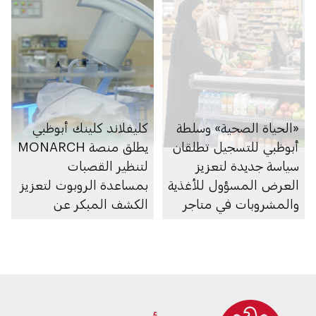
«الحياة الصحية» وسلطة
كليفلاند كلينك أبوظبي
أبوظبي للتسجيل تطلقان
يطلق منصة MONARCH
سياسة جديدة لتعزيز
لتنظير القصبات
العرض المسؤول للأغذية
بمساعدة الروبوت لتعزيز
والمشروبات في متاجر
الكشف المبكر عن
السوبرماركت ومنصاتها
سرطان الرئة
الإلكترونية