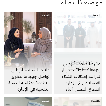
مواضيع ذات صلة
الصحة
الصحة
دائرة الصحة - أبوظبي
وEight Sleep تتعاونان
دائرة الصحة – أبوظبي
لدراسة إمكانات الذكاء
تواصل جهودها لتطوير
الاصطناعي في إدارة
منظومة متكاملة للصحة
انقطاع التنفس أثناء
النفسية في الإمارة
النوم
الاقتصاد
الصحة