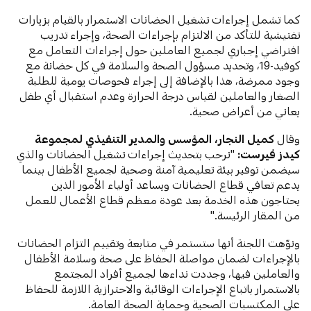
كما تشمل إجراءات تشغيل الحضانات الاستمرار بالقيام بزيارات
تفتيشية للتأكد من الالتزام بإجراءات الصحة، وإجراء تدريب
افتراضي إجباري لجميع العاملين حول إجراءات التعامل مع
كوفيد-19، وتحديد مسؤول الصحة والسلامة في كل حضانة مع
وجود ممرضة، هذا بالإضافة إلى إجراء فحوصات يومية للطلبة
الصغار والعاملين لقياس درجة الحرارة وعدم استقبال أي طفل
يعاني من أعراض صحية.
وقال
كميل النجار، المؤسس والمدير التنفيذي لمجموعة
كيدز فيرست:
"نرحب بتحديث إجراءات تشغيل الحضانات والذي
سيضمن توفير بيئة تعليمية آمنة وصحية لجميع الأطفال بينما
يدعم تعافي قطاع الحضانات ويساعد أولياء الأمور الذين
يحتاجون هذه الخدمة بعد عودة معظم قطاع الأعمال للعمل
من المقار الرئيسة."
ونوّهت اللجنة أنها ستستمر في متابعة وتقييم التزام الحضانات
بالإجراءات لضمان مواصلة الحفاظ على صحة وسلامة الأطفال
والعاملين فيها، وجددت نداءها لجميع أفراد المجتمع
بالاستمرار باتباع الإجراءات الوقائية والاحترازية اللازمة للحفاظ
على المكتسبات الصحية وحماية الصحة العامة.