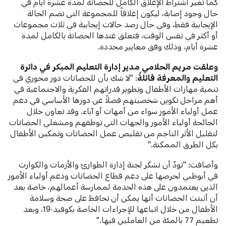
كما تغير اشتراط الإغلاق الكامل للحضانة لمدة عشرة أيام في
حال وجود إصابة، ليكون إغلاقاً للمجموعة التي تضم الحالة
الإيجابية فقط، وفي حال رصد حالات إيجابية في ثلاث مجموعات
أو أكثر في نفس الوقت، فتغلق عندها الحضانة بالكامل لمدة
عشرة أيام، وذلك وفق معايير محددة.
وعلقت مريم الحلامي مدير إدارة التعليم المبكر في دائرة
التعليم والمعرفة قائلةً
: "لا شك بأن للحضانات دور محوري في
تنمية مهارات الأطفال وتطوير قدراتهم الفكرية والاجتماعية في
أهم مراحل تكوين شخصيتهم فضلاً عن دورها الأساسي في دعم
عمل أولياء الأمور سواء من أمهات أو آباء. وقد تعاون خلال
الجائحة أولياء الأمور والجهات التي توظفهم ومشغلي الحضانات
لتقليل الأثر الناجم من تقليص عمل الحضانات وتمكين الأطفال
بكل الطرق الممكنة."
وأضافت: "نودّ أن نشكر لجنة إدارة الطوارئ والأزمات والكوارث
في أبوظبي لحرصها على دعم قطاع الحضانات ودعم أولياء الأمور
الذين يعتمدون على هذه الخدمة لممارسة أعمالهم، خاصة بعد
أن أثبتت الحضانات أنها يمكن أن تحافظ على صحة وسلامة
الأطفال من خلال اتباعها للإجراءات الخاصة بكوفيد-19، وبعد
تطعيم 77 بالمئة من العاملين فيها."