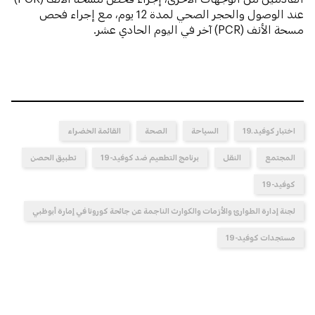
عند الوصول والحجر الصحي لمدة 12 يوم، مع إجراء فحص
مسحة الأنف (PCR) آخر في اليوم الحادي عشر.
اختبار كوفيد ـ19
السياحة
الصحة
القائمة الخضراء
المجتمع
النقل
برنامج التطعيم ضد كوفيد-19
تطبيق الحصن
كوفيد-19
لجنة إدارة الطوارئ والأزمات والكوارث الناجمة عن جائحة كورونا في إمارة أبوظبي
مستجدات كوفيد-19