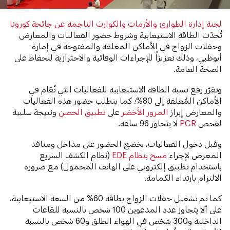
لجنة إدارة الطوارئ والأزمات والكوارث الناجمة عن جائحة كورونا
تُحدّث الطاقة الاستيعابية وشروط حضور الفعاليات والمعارض
وحفلات الزواج في الأماكن المغلقة والمفتوحة في إمارة
أبوظبي، وذلك تعزيزاً للإجراءات الوقائية والاحترازية للحفاظ على
الصحة العامة.
وتقرّر رفع نسبة الطاقة الاستيعابية للفعاليات التي تُقام في
الأماكن المُغلقة إلى 80%؛ كما يتطلب حضور هذه الفعاليات
والمعارض إبراز
المرور الأخضر
على
تطبيق الحصن
ونتيجة سلبية
لفحص
PCR
لا يتجاوز 96 ساعة.
وقبل دخول الفعاليات، يخضع الحضور على مداخل ومنافذ
المعرض لإجراء
مسح بنظام EDE
(نظام الكشف السريع
باستخدام تطبيق إلكتروني على الهاتف المحمول) مع ضرورة
الالتزام بارتداء الكمامة.
كما تم تشغيل حفلات الزواج بطاقة 60% من السعة الاستيعابية،
على ألا يتجاوز عدد المدعوين 100 شخص بالنسبة للقاعات
الداخلية و300 شخص في الهواء الطلق و60 شخص بالنسبة