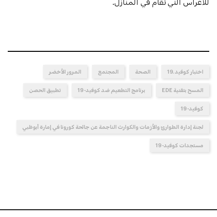
للأعراس التي تُقام في المنازل.
اختبار كوفيد ـ19
الصحة
المجتمع
المرور الأخضر
المسح بتقنية EDE
برنامج التطعيم ضد كوفيد-19
تطبيق الحصن
كوفيد-19
لجنة إدارة الطوارئ والأزمات والكوارث الناجمة عن جائحة كورونا في إمارة أبوظبي
مستجدات كوفيد-19