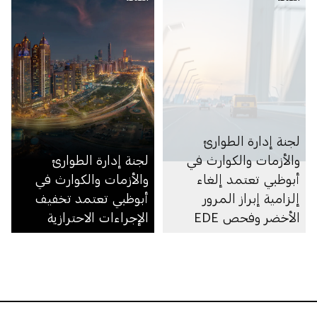
والسياحية والفعاليات
والثقافية في الإمارة
وتمديد مدة صلاحية حالة
المرور الأخضر على تطبيق
الحصن لتصبح 30 يوماً
بدلاً من 14 يوم
لجنة إدارة الطوارئ
والأزمات والكوارث في
لجنة إدارة الطوارئ
أبوظبي تعتمد إلغاء
والأزمات والكوارث في
إلزامية إبراز المرور
أبوظبي تعتمد تخفيف
الأخضر وفحص EDE
الإجراءات الاحترازية
لدخول الإمارة من داخل
الدولة