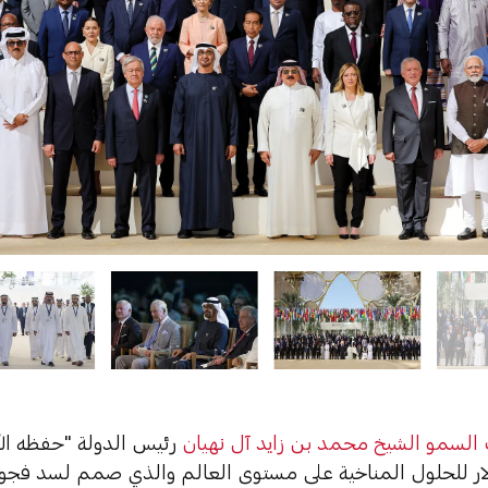
لسمو الشيخ محمد بن زايد آل نهيان
رئيس الدولة "حفظه الل
دولار للحلول المناخية على مستوى العالم والذي صمم لسد فجو