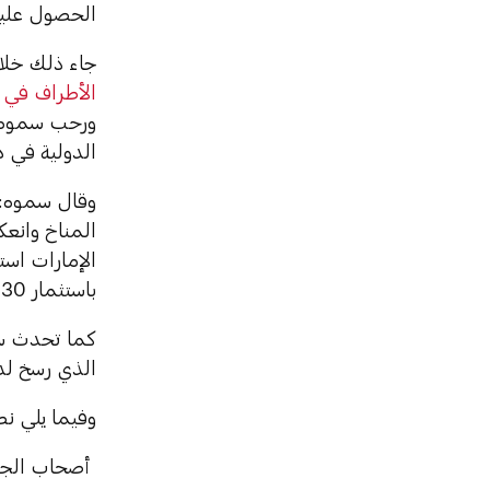
الحصول عليه بتكلفة
جاء ذلك خلا
الأطراف في ات
ورحب سموه خ
الدولية في د
وقال سموه: 
المناخ وانعك
باستثمار 130 مليار دولار إضافية خلال السنوات السبع المقبلة.
كما تحدث 
الذي رسخ لد
وفيما يلي ن
أصحاب الجلا