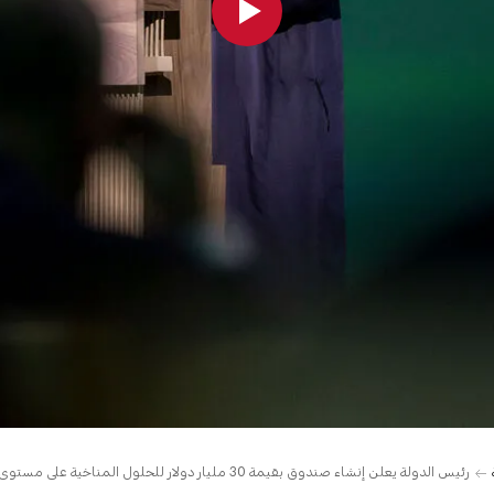
رئيس الدولة يعلن إنشاء صندوق بقيمة 30 مليار دولار للحلول المناخية على مستوى العالم