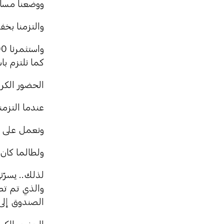
ووضعنا مساراً
والتزمنا بخفض الانب
كما نلتزم باستثمار حوالي 130 مليار
الحضور الكري
عندما التزمنا باستضافة (COP28)، التزمنا
ونعمل على ت
ولطالما كان
والذي تم تص
الصندوق إلى تحفيز جمع 