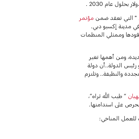
ي " التي تعقد ضمن
مؤتمر
ي مدينة إكسبو دبي.
وفودها وممثلي المنظمات
ديدة، ومن أهمها تغير
رئيس الدولة..أن دولة
قة المتجددة والنظيفة.. وتلتزم
هيان
“ طيب الله ثراه”،
الحرص على استدامتها.
 للعمل المناخي: