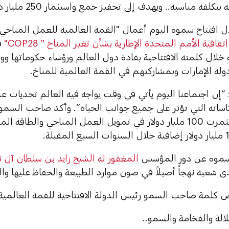
 مناسبة.. ويهدف إلى تحفيز جمع واستثمار 250 مليار دولار بحلول عام 2030 .
ل افتتاح سموه اليوم أعمال "القمة العالمية للعمل المناخ
فاقية الأمم المتحدة الإطارية بشأن تغير المناخ " COP28"
ف
لال كلمته الافتتاحية بقادة دول العالم ورؤساء حكوماتها و
ولة الإمارات وبمشاركتهم في القمة العالمية للمناخ.
“إن اجتماعنا اليوم يأتي في وقت يواجه فيه العالم تحديات ع
اساته التي تؤثر على جميع جوانب الحياة”. وأكد صاحب السمو 
الإمارات استثمرت 100 مليار دولار في تمويل العمل المناخي والطا
سموه عن دور المؤسس
المغفور له الشيخ زايد بن سلطان آل ن
ى شعبه نهجاً أصيلاً في صون موارد الطبيعة والحفاظ عليها و
ص كلمة صاحب السمو رئيس الدولة الافتتاحية للقمة العالمية
لة والفخامة والسمو..