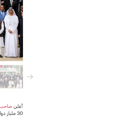
أعلن
صاحب ا
30 مليار 