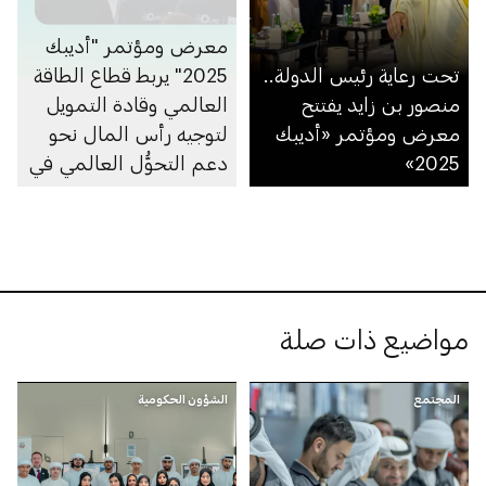
معرض ومؤتمر "أديبك
تحت رعاية رئيس الدولة..
2025" يربط قطاع الطاقة
منصور بن زايد يفتتح
العالمي وقادة التمويل
معرض ومؤتمر «أديبك
لتوجيه رأس المال نحو
2025»
دعم التحوُّل العالمي في
قطاع الطاقة
مواضيع ذات صلة
المجتمع
الشؤون الحكومية