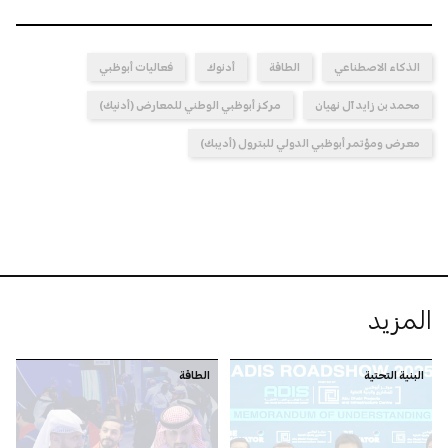
الذكاء الاصطناعي
الطاقة
أدنوك
فعاليات أبوظبي
محمد بن زايد آل نهيان
مركز أبوظبي الوطني للمعارض (أدنيك)
معرض ومؤتمر أبوظبي الدولي للبترول (أديبك)
المزيد
البنية التحتية
الطاقة