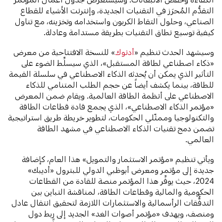
التقدُّم المُحرَز في التقنيات الجديدة، وإنترنت الأشياء للقطاع
الصناعي، وحلول التقاط الكربون واستخدامه وتخزينه، مع تناول
كيفية توسيع نطاق التقنيات بطريقة مستدامة وعادلة.
وسيشهد الحدث تنظيم «
أدنوك
» للنسخة الافتتاحية من معرض
«ذكاء اصطناعي لطاقة المستقبل»، الذي سيسلِّط الضوء على
التأثير الذي يمكن أن يُحدثه الذكاء الاصطناعي في سلسلة القيمة
للطاقة، بينما يكشف أيضاً عن حجم الطلب المتنامي للذكاء
الاصطناعي على أنظمة الطاقة العالمية. ويقام ضمن المعرض
«مؤتمر الذكاء الاصطناعي»، الذي يجمع قادة قطاعات الطاقة
والتكنولوجيا وممثّلي الحكومات، لتطوير خريطة طريق استراتيجية
تضمن دمج تقنيات الذكاء الاصطناعي في مشهد الطاقة
العالمي.
ويأتي تنظيم «مؤتمر الاستثمار والتمويل» هذا العام، كإضافة
جديدة إلى مؤتمر ومعرض أبوظبي الدولي للبترول «أديبك»
2024، حيث يوفِّر هذا المؤتمر منصة للقادة من القطاعات
الحكومية والمالية وقطاعات الطاقة، لمناقشة التباين بين
التدفُّقات الرأسمالية والاستثمارات اللازمة لتحقيق انتقال عادل
ومنصف، ويهدف «مؤتمر أصوات الغد» الجديد إلى ربط دول