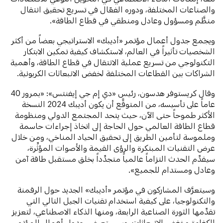
والصناعات المختلفة، ودوره الفعّال في تسريع تحقيق انتقال
منظَّم ومسؤول وعادل ومنطقي في قطاع الطاقة».
ويجمع جدول أعمال مؤتمر «أديبك» الاستراتيجي بعضاً من أكثر
الشخصيات تأثيراً في العالم، لاستكشاف كيفية تمكين الابتكار
التكنولوجي من تسريع عملية الانتقال في قطاع الطاقة، وأهمية
الشراكات بين القطاعات المختلفة لخفض الانبعاثات الكربونية.
وقال كريستوفر هدسون،
رئيس «دي إم جي إيفنتس»: «بمرور 40
عاماً على تأسيسه، من المتوقَّع أن يكون أديبك 2024 النسخة
الأكثر طموحاً حتى الآن، حيث يتحد المجتمع الدولي ومنظومة
قطاع الطاقة العالمي حول الحاجة إلى اتخاذ إجراءات حاسمة
وملموسة لتأمين الطريق إلى تحقيق الحياد المناخي، ومن خلال
عرض التقنيات المبتكرة والرؤى القيمة والأصوات المؤثِّرة،
سيقدِّم الحدث التزاماً عالمياً متجدِّداً بخلق مستقبل طاقة آمن
وعادل ومستدام للجميع».
وسيتعرَّف المشاركون في مؤتمر «أديبك» الجديد حول الرقمنة
والتكنولوجيا، على كيفية استخدام تقنيات الجيل التالي التي
تقدِّمها الثورة الصناعية الرابعة، ومنها الذكاء الاصطناعي، لتعزيز
الكفاءة وخفض الانبعاثات. وسيستعرض جدول أعمال المؤتمر