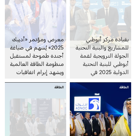
بقيادة مركز أبوظبي
معرض ومؤتمر «أديبك
للمشاريع والبنية التحتية
2025» يُسهم في صياغة
الجولة الترويجية لقمة
أجندة طموحة لمستقبل
أبوظبي للبنية التحتية
منظومة الطاقة العالمية
الدولية 2025 في
ويشهد إبرام اتفاقيات
شنغهاي تدعم تطوير
بقيمة 46 مليار دولار بين
الطاقة
مدن ذكية مستدامة
الطاقة
مختلف القطاعات
مدعومة بالذكاء
الاصطناعي في الإمارة