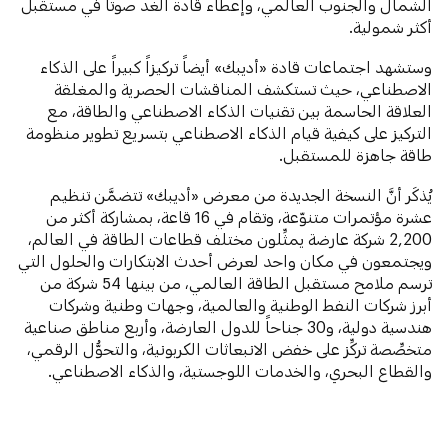
الشمال والجنوب العالمي، وإعطاء قادة الغد صوتاً في مستقبل
أكثر شمولية.
وستشهد اجتماعات قادة «أديبك» أيضاً تركيزاً كبيراً على الذكاء
الاصطناعي، حيث تستكشف المناقشات الحصرية والمغلقة
العلاقة الحاسمة بين تقنيات الذكاء الاصطناعي والطاقة، مع
التركيز على كيفية قيام الذكاء الاصطناعي بتسريع تطوير منظومة
طاقة جاهزة للمستقبل.
يُذكَر أنَّ النسخة الجديدة من معرض «أديبك» تتضمَّن تنظيم
عشرة مؤتمرات متنوّعة، وتقام في 16 قاعة، بمشاركة أكثر من
2,200 شركة عارضة يمثِّلون مختلف قطاعات الطاقة في العالم،
ويجتمعون في مكان واحد لعرض أحدث الابتكارات والحلول التي
ترسم ملامح مستقبل الطاقة العالمي، من بينها 54 شركة من
أبرز شركات النفط الوطنية والعالمية، وجهات وطنية وشركات
هندسية دولية، و30 جناحاً للدول العارضة، وأربع مناطق صناعية
متخصِّصة تركِّز على خفض الانبعاثات الكربونية، والتحوُّل الرقمي،
والقطاع البحري، والخدمات اللوجستية، والذكاء الاصطناعي.