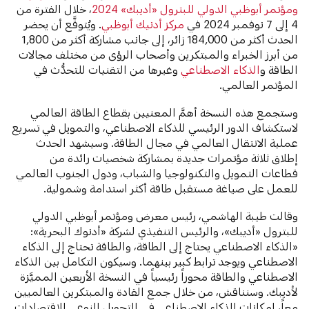
ومؤتمر أبوظبي الدولي للبترول «أديبك» 2024
، خلال الفترة من
4 إلى 7 نوفمبر 2024 في
مركز أدنيك أبوظبي
. ويُتوقَّع أن يحضر
الحدث أكثر من 184,000 زائر، إلى جانب مشاركة أكثر من 1,800
من أبرز الخبراء والمبتكرين وأصحاب الرؤى من مختلف مجالات
الطاقة و
الذكاء الاصطناعي
وغيرها من التقنيات للتحدُّث في
المؤتمر العالمي.
وستجمع هذه النسخة أهمَّ المعنيين بقطاع الطاقة العالمي
لاستكشاف الدور الرئيسي للذكاء الاصطناعي، والتمويل في تسريع
عملية الانتقال العالمي في مجال الطاقة. وسيشهد الحدث
إطلاق ثلاثة مؤتمرات جديدة بمشاركة شخصيات رائدة من
قطاعات التمويل والتكنولوجيا والشباب، ودول الجنوب العالمي
للعمل على صياغة مستقبل طاقة أكثر استدامة وشمولية.
وقالت
طيبة الهاشمي، رئيس معرض ومؤتمر أبوظبي الدولي
للبترول «أديبك»، والرئيس التنفيذي لشركة «أدنوك البحرية»:
«الذكاء الاصطناعي يحتاج إلى الطاقة، والطاقة تحتاج إلى الذكاء
الاصطناعي ويوجد ترابط كبير بينهما. وسيكون التكامل بين الذكاء
الاصطناعي والطاقة محوراً رئيسياً في النسخة الأربعين المميَّزة
لأديبك. وسنناقش، من خلال جمع القادة والمبتكرين العالميين
معاً، إمكانات الذكاء الاصطناعي في التحويل النوعي للاقتصادات