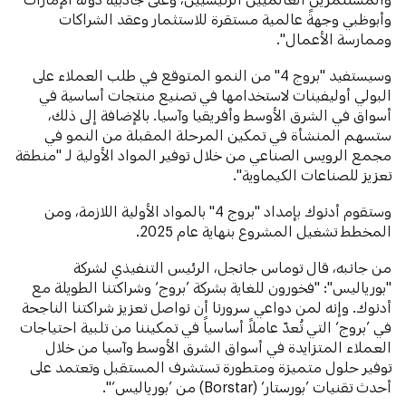
وأبوظبي وجهةً عالمية مستقرة للاستثمار وعقد الشراكات
وممارسة الأعمال".
وسيستفيد "بروج 4" من النمو المتوقع في طلب العملاء على
البولي أوليفينات لاستخدامها في تصنيع منتجات أساسية في
أسواق في الشرق الأوسط وأفريقيا وآسيا. بالإضافة إلى ذلك،
ستسهم المنشأة في تمكين المرحلة المقبلة من النمو في
مجمع الرويس الصناعي من خلال توفير المواد الأولية لـ "منطقة
تعزيز للصناعات الكيماوية".
وستقوم أدنوك بإمداد "بروج 4" بالمواد الأولية اللازمة، ومن
المخطط تشغيل المشروع بنهاية عام 2025.
من جانبه، قال توماس جانجل، الرئيس التنفيذي لشركة
"بورياليس": "فخورون للغاية بشركة ’بروج‘ وشراكتنا الطويلة مع
أدنوك. وإنه لمن دواعي سرورنا أن نواصل تعزيز شراكتنا الناجحة
في ’بروج‘ التي تُعدّ عاملاً أساسياً في تمكيننا من تلبية احتياجات
العملاء المتزايدة في أسواق الشرق الأوسط وآسيا من خلال
توفير حلول متميزة ومتطورة تستشرف المستقبل وتعتمد على
أحدث تقنيات ’بورستار‘ (Borstar) من ’بورياليس‘".