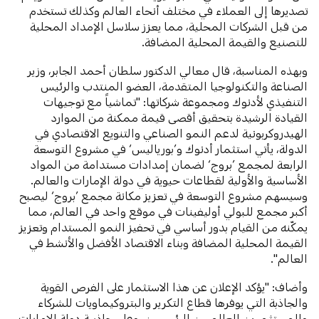
تصديرها إلى العملاء في مختلف أنحاء العالم وكذلك تستخدم
من قبل الشركات المحلية، مما يعزز سلاسل الإمداد المحلية
للتصنيع والقيمة المحلية المضافة.
وبهذه المناسبة، قال معالي الدكتور سلطان أحمد الجابر، وزير
الصناعة والتكنولوجيا المتقدمة، العضو المنتدب والرئيس
التنفيذي لأدنوك ومجموعة شركاتها: "تماشياً مع توجيهات
القيادة الرشيدة بتحقيق أقصى قيمة ممكنة من الموارد
الهيدروكربونية لدعم النمو الصناعي والتنويع الاقتصادي في
الدولة، يأتي استثمار أدنوك و’بورياليس‘ في مشروع التوسعة
الرابعة لمجمع ’بروج‘ لضمان إمدادات مستدامة من المواد
الأساسية والأولية لقطاعات حيوية في دولة الإمارات والعالم.
وسيسهم مشروع التوسعة في تعزيز مكانة مجمع ’بروج‘ ليصبح
أكبر مجمع للبولي أوليفينات في موقع واحد في العالم، مما
يمكّنه من القيام بدور أساسي في تحفيز النمو المستدام وتعزيز
القيمة المحلية المضافة وبناء الاقتصاد الأفضل والأنشط في
العالم".
وأضاف: "يؤكد الإعلان عن هذا الاستثمار على الفرص القوية
والجاذبة التي يوفرها قطاع التكرير والبتروكيماويات للشركاء
والمستثمرين العالميين الرئيسيين، وعلى جاذبية دولة الإمارات