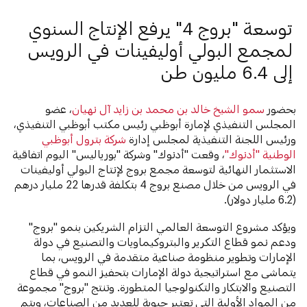
توسعة "بروج 4" يرفع الإنتاج السنوي
لمجمع البولي أوليفينات في الرويس
إلى 6.4 مليون طن
بحضور
سمو الشيخ خالد بن محمد بن زايد آل نهيان
، عضو
المجلس التنفيذي لإمارة أبوظبي رئيس مكتب أبوظبي التنفيذي،
ورئيس اللجنة التنفيذية لمجلس إدارة
شركة بترول أبوظبي
الوطنية "أدنوك"
، وقعت "أدنوك" وشركة "بورياليس" اليوم اتفاقية
الاستثمار النهائية لتوسعة مجمع بروج لإنتاج البولي أوليفينات
في الرويس من خلال مصنع بروج 4 بتكلفة قدرها 22 مليار درهم
(6.2 مليار دولار).
ويؤكد مشروع التوسعة العالمي التزام الشريكين بنمو "بروج"
ودعم نمو قطاع التكرير والبتروكيماويات والتصنيع في دولة
الإمارات وتطوير منظومة صناعية متقدمة في الرويس، بما
يتماشى مع استراتيجية دولة الإمارات بتحفيز النمو في قطاع
التصنيع والابتكار والتكنولوجيا المتطورة. وتنتج "بروج" مجموعة
من المواد الأولية التي تعتبر حيوية للعديد من الصناعات، ويتم