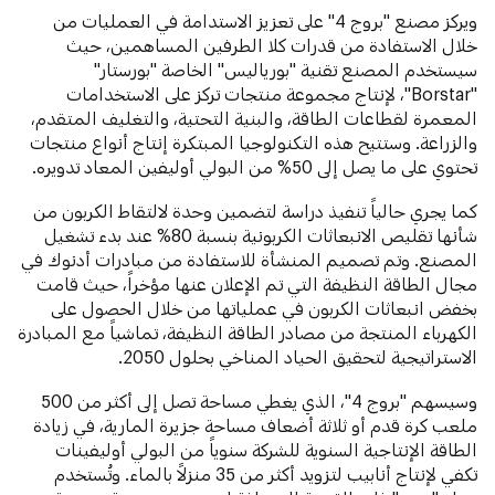
ويركز مصنع "بروج 4" على تعزيز الاستدامة في العمليات من
خلال الاستفادة من قدرات كلا الطرفين المساهمين، حيث
سيستخدم المصنع تقنية "بورياليس" الخاصة "بورستار"
"Borstar"، لإنتاج مجموعة منتجات تركز على الاستخدامات
المعمرة لقطاعات الطاقة، والبنية التحتية، والتغليف المتقدم،
والزراعة. وستتيح هذه التكنولوجيا المبتكرة إنتاج أنواع منتجات
تحتوي على ما يصل إلى 50% من البولي أوليفين المعاد تدويره.
كما يجري حالياً تنفيذ دراسة لتضمين وحدة لالتقاط الكربون من
شأنها تقليص الانبعاثات الكربونية بنسبة 80% عند بدء تشغيل
المصنع. وتم تصميم المنشأة للاستفادة من مبادرات أدنوك في
مجال الطاقة النظيفة التي تم الإعلان عنها مؤخراً، حيث قامت
بخفض انبعاثات الكربون في عملياتها من خلال الحصول على
الكهرباء المنتجة من مصادر الطاقة النظيفة، تماشياً مع المبادرة
الاستراتيجية لتحقيق الحياد المناخي بحلول 2050.
وسيسهم "بروج 4"، الذي يغطي مساحة تصل إلى أكثر من 500
ملعب كرة قدم أو ثلاثة أضعاف مساحة جزيرة المارية، في زيادة
الطاقة الإنتاجية السنوية للشركة سنوياً من البولي أوليفينات
تكفي لإنتاج أنابيب لتزويد أكثر من 35 منزلاً بالماء. وتُستخدم