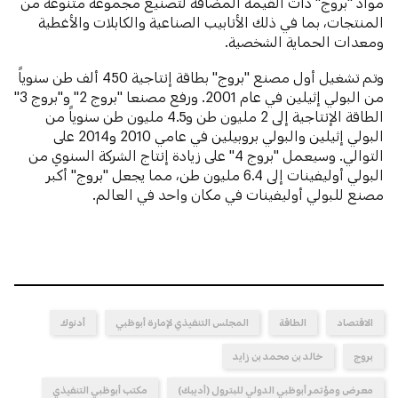
مواد "بروج" ذات القيمة المضافة لتصنيع مجموعة متنوعة من
المنتجات، بما في ذلك الأنابيب الصناعية والكابلات والأغطية
ومعدات الحماية الشخصية.
وتم تشغيل أول مصنع "بروج" بطاقة إنتاجية 450 ألف طن سنوياً
من البولي إثيلين في عام 2001. ورفع مصنعا "بروج 2" و"بروج 3"
الطاقة الإنتاجية إلى 2 مليون طن و4.5 مليون طن سنوياً من
البولي إثيلين والبولي بروبيلين في عامي 2010 و2014 على
التوالي. وسيعمل "بروج 4" على زيادة إنتاج الشركة السنوي من
البولي أوليفينات إلى 6.4 مليون طن، مما يجعل "بروج" أكبر
مصنع للبولي أوليفينات في مكان واحد في العالم.
الاقتصاد
الطاقة
المجلس التنفيذي لإمارة أبوظبي
أدنوك
بروج
خالد بن محمد بن زايد
معرض ومؤتمر أبوظبي الدولي للبترول (أديبك)
مكتب أبوظبي التنفيذي