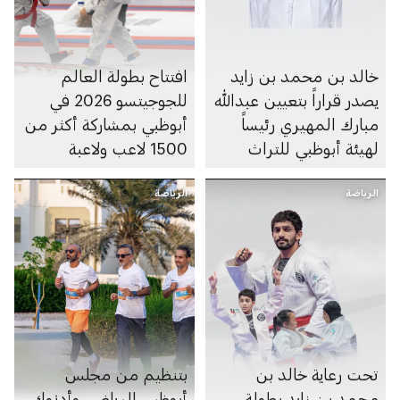
خالد بن محمد بن زايد
افتتاح بطولة العالم
يصدر قراراً بتعيين عبدالله
للجوجيتسو 2026 في
مبارك المهيري رئيساً
أبوظبي بمشاركة أكثر من
لهيئة أبوظبي للتراث
1500 لاعب ولاعبة
الرياضة
الرياضة
تحت رعاية خالد بن
بتنظيم من مجلس
محمد بن زايد بطولة
أبوظبي الرياضي وأدنوك..