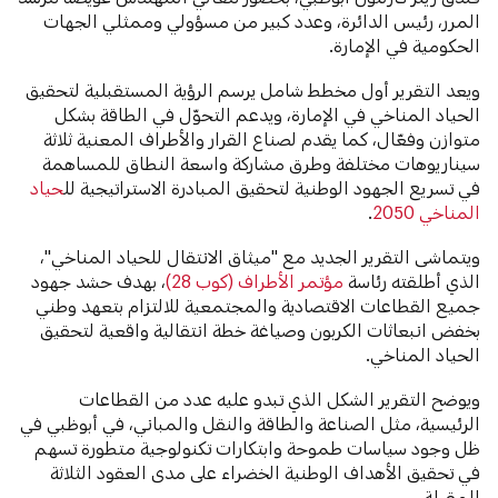
المرر، رئيس الدائرة، وعدد كبير من مسؤولي وممثلي الجهات
الحكومية في الإمارة.
ويعد التقرير أول مخطط شامل يرسم الرؤية المستقبلية لتحقيق
الحياد المناخي في الإمارة، ويدعم التحوّل في الطاقة بشكل
متوازن وفعّال، كما يقدم لصناع القرار والأطراف المعنية ثلاثة
سيناريوهات مختلفة وطرق مشاركة واسعة النطاق للمساهمة
في تسريع الجهود الوطنية لتحقيق المبادرة الاستراتيجية لل
حياد
المناخي 2050
.
ويتماشى التقرير الجديد مع "ميثاق الانتقال للحياد المناخي"،
الذي أطلقته رئاسة
مؤتمر الأطراف (كوب 28)
، بهدف حشد جهود
جميع القطاعات الاقتصادية والمجتمعية للالتزام بتعهد وطني
بخفض انبعاثات الكربون وصياغة خطة انتقالية واقعية لتحقيق
الحياد المناخي.
ويوضح التقرير الشكل الذي تبدو عليه عدد من القطاعات
الرئيسية، مثل الصناعة والطاقة والنقل والمباني، في أبوظبي في
ظل وجود سياسات طموحة وابتكارات تكنولوجية متطورة تسهم
في تحقيق الأهداف الوطنية الخضراء على مدى العقود الثلاثة
المقبلة.