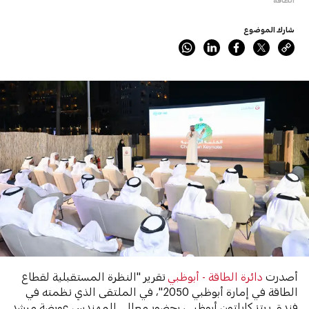
شارك الموضوع
أصدرت
دائرة الطاقة - أبوظبي
تقرير "النظرة المستقبلية لقطاع
الطاقة في إمارة أبوظبي 2050"، في الملتقى الذي نظمته في
فندق ريتز كارلتون أبوظبي، بحضور معالي المهندس عويضة مرشد