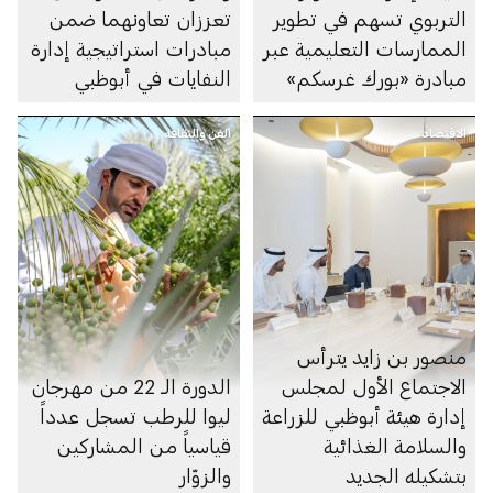
التربوي تسهم في تطوير
تعززان تعاونهما ضمن
الممارسات التعليمية عبر
مبادرات استراتيجية إدارة
مبادرة «بورك غرسكم»
النفايات في أبوظبي
الاقتصاد
الفن والثقافة
منصور بن زايد يترأس
الاجتماع الأول لمجلس
الدورة الـ 22 من مهرجان
إدارة هيئة أبوظبي للزراعة
ليوا للرطب تسجل عدداً
والسلامة الغذائية
قياسياً من المشاركين
بتشكيله الجديد
والزوّار