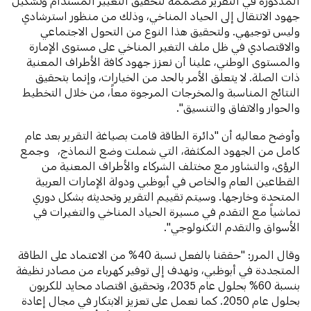
المذكورة في التقرير مصممة لتحقيق التغيير المستدام وتشكيل
جهود الانتقال إلى الحياد المناخي، وذلك من منظور استرشادي
وليس توجيهي. ولتحقيق هذا النوع من التحول الاجتماعي
والاقتصادي في ظل ملف التغير المناخي على مستوى الإمارة
والمستوى الوطني، علينا أن نعزز جهود كافة الأطراف المعنية
ذات الصلة. لا يتعلق الأمر بالحد من الخيارات، وإنما بتحقيق
النتائج المناسبة والمخرجات المرجوة معاً، من خلال التخطيط
والحوار والاتفاق والتنسيق".
وأوضح معاليه أن "دائرة الطاقة قامت بصياغة التقرير بعد عام
كامل من الجهود المكثفة، التي شملت وضع النماذج، وجمع
الرؤى، والتشاور مع مختلف الشركاء والأطراف المعنية من
القطاعين العام والخاص في أبوظبي ودولة الإمارات العربية
المتحدة وخارجها. وسيتم تقييم التقرير وتحديثه بشكل دوري
تماشياً مع التقدم في مسيرة الحياد المناخي والتغيرات في
الأسواق والتقدم التكنولوجي".
وقال المرر: "حققنا بالفعل نسبة 40% من الاعتماد على الطاقة
المتجددة في أبوظبي، ونهدف إلى توفير كهرباء من مصادر نظيفة
بنسبة 60% بحلول عام 2035، وتحقيق اقتصاد محايد للكربون
بحلول عام 2050. كما نعمل على تعزيز الابتكار في مجال إعادة