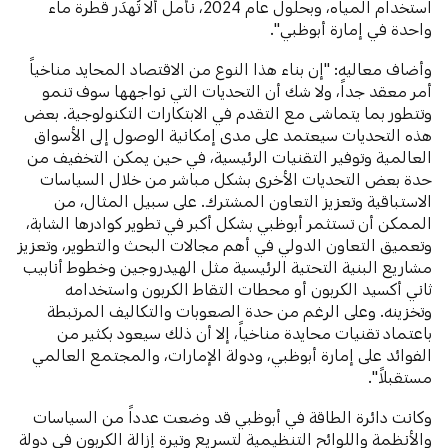
استخدام المياه، وبحلول عام 2024، نأمل ألا تُهدَر قطرة ماء
واحدة في إمارة أبوظبي".
وأضاف معاليه: "إن بناء هذا النوع من الاقتصاد المحايد مناخياً
أمر معقد جداً، ولا شك أن التحديات التي نواجهها سوف تنمو
وتتطور بما يتماشى مع التقدم في الابتكارات التكنولوجية. بعض
هذه التحديات سيعتمد على مدى إمكانية الوصول إلى الأسواق
العالمية وتوفير التقنيات الرئيسية، في حين يمكن التخفيف من
حدة بعض التحديات الأخرى بشكل مباشر من خلال السياسات
الاستباقية وتعزيز التعاون المشترك. على سبيل المثال، من
الممكن أن تستثمر أبوظبي بشكل أكبر في تطوير كوادرها الشابة،
وتعميق التعاون الدولي في أهم مجالات البحث والتطوير، وتعزيز
مشاريع البنية التحتية الرئيسية مثل الهيدروجين وخطوط أنابيب
ثاني أكسيد الكربون أو محطات التقاط الكربون واستخدامه
وتخزينه. وعلى الرغم من حدة الصعوبات والتكاليف المرتبطة
باعتماد تقنيات محايدة مناخياً، إلا أن ذلك سيعود بكثير من
الفوائد على إمارة أبوظبي، ودولة الإمارات، والمجتمع العالمي
مستقبلاً".
وكانت دائرة الطاقة في أبوظبي قد وضعت عدداً من السياسات
والأنظمة واللوائح التنظيمية لتسريع وتيرة إزالة الكربون في دولة