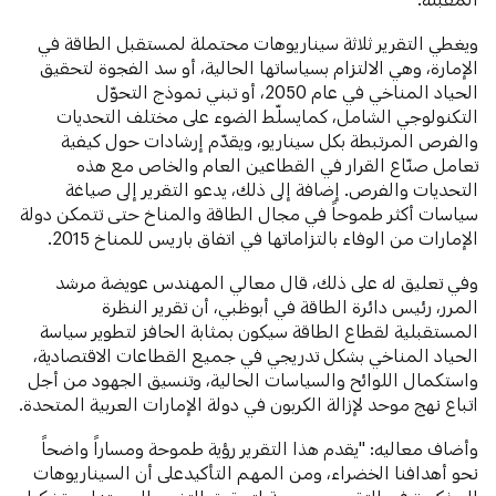
ويغطي التقرير ثلاثة سيناريوهات محتملة لمستقبل الطاقة في
الإمارة، وهي الالتزام بسياساتها الحالية، أو سد الفجوة لتحقيق
الحياد المناخي في عام 2050، أو تبني نموذج التحوّل
التكنولوجي الشامل، كمايسلّط الضوء على مختلف التحديات
والفرص المرتبطة بكل سيناريو، ويقدّم إرشادات حول كيفية
تعامل صنّاع القرار في القطاعين العام والخاص مع هذه
التحديات والفرص. إضافة إلى ذلك، يدعو التقرير إلى صياغة
سياسات أكثر طموحاً في مجال الطاقة والمناخ حتى تتمكن دولة
الإمارات من الوفاء بالتزاماتها في اتفاق باريس للمناخ 2015.
وفي تعليق له على ذلك، قال معالي المهندس عويضة مرشد
المرر، رئيس دائرة الطاقة في أبوظبي، أن تقرير النظرة
المستقبلية لقطاع الطاقة سيكون بمثابة الحافز لتطوير سياسة
الحياد المناخي بشكل تدريجي في جميع القطاعات الاقتصادية،
واستكمال اللوائح والسياسات الحالية، وتنسيق الجهود من أجل
اتباع نهج موحد لإزالة الكربون في دولة الإمارات العربية المتحدة.
وأضاف معاليه: "يقدم هذا التقرير رؤية طموحة ومساراً واضحاً
نحو أهدافنا الخضراء، ومن المهم التأكيدعلى أن السيناريوهات