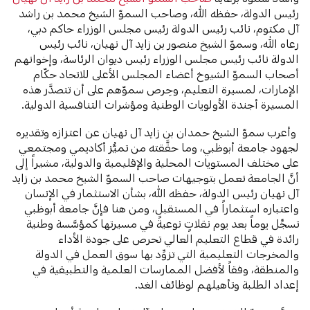
رئيس الدولة، حفظه الله، وصاحب السموّ الشيخ محمد بن راشد
آل مكتوم، نائب رئيس الدولة رئيس مجلس الوزراء حاكم دبي،
رعاه الله، وسموّ الشيخ منصور بن زايد آل نهيان، نائب رئيس
الدولة نائب رئيس مجلس الوزراء رئيس ديوان الرئاسة، وإخوانهم
أصحاب السموّ الشيوخ أعضاء المجلس الأعلى للاتحاد حكّام
الإمارات، لمسيرة التعليم، وحِرص سموّهم على أن تتصدَّر هذه
المسيرة أجندة الأولويات الوطنية ومؤشرات التنافسية الدولية.
وأعرب سموّ الشيخ حمدان بن زايد آل نهيان عن اعتزازه وتقديره
لجهود جامعة أبوظبي، وما حقَّقته من تميُّز أكاديمي ومجتمعي
على مختلف المستويات المحلية والإقليمية والدولية، مشيراً إلى
أنَّ الجامعة تعمل بتوجيهات صاحب السموّ الشيخ محمد بن زايد
آل نهيان رئيس الدولة، حفظه الله، بشأن الاستثمار في الإنسان
واعتباره استثماراً في المستقبل، ومن هنا فإنَّ جامعة أبوظبي
تسجِّل يوماً بعد يوم نقلاتٍ نوعيةً في مسيرتها كمؤسَّسة وطنية
رائدة في قطاع التعليم العالي تحرص على جودة الأداء
والمخرجات التعليمية التي تزوِّد بها سوق العمل في الدولة
والمنطقة، وفقاً لأفضل الممارسات العلمية والتطبيقية في
إعداد الطلبة وتأهيلهم لوظائف الغد.