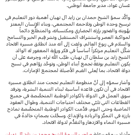
غسان عواد، مدير جامعة أبوظبي.
وأكَّد سموّ الشيخ حمدان بن زايد آل نهيان أهمية دور التعليم في
ترسيخ وحدة الوطن وتلاحمه المجتمعي، وبناء الإنسان المعتز
بهُويته والفخور بإرثه الحضاري ومكتسباته، والمتطلِّع دائماً
لمواكبة العصر واستشراف المستقبل ونشر قِيم الخير والتسامح
والسلام في ربوع العالم. ولفت إلى أنه منذ انطلاق مسيرة الاتحاد
شكَّل التعليم مرتكزاً أساسياً في فكر ورؤية المغفور له الوالد
الشيخ زايد بن سلطان آل نهيان، طيَّب الله ثراه، وحِرصه على أن
يكون التعليم بوتقةً تجمع أبناء الوطن، وتوحِّد رؤاهم في نسيج
دولة الاتحاد، بما يُعلي القيم الأصيلة لمجتمع الإمارات.
وأشار سموّه إلى أنَّ منظومة التعليم نجحت منذ انطلاق مسيرة
الاتحاد في أن تكون قاعدة أساسية لبناء التنمية البشرية، وترفد
سوق العمل في الدولة بالكوادر الوطنية المتخصِّصة في جميع
القطاعات التي تلبّي مختلف احتياجات التنمية. وطوال العقود
الماضية وحتى اليوم، قدَّمت الكوادر الوطنية المتخصِّصة نماذج
بارزة في التميُّز والريادة والإبداع، وسجَّلت بصماتٍ خالدةً في
مسيرة النماء والازدهار والتقدُّم لدولة الاتحاد.
وأشاد سموّه برعاية
صاحب السموّ الشيخ محمد بن زايد آل نهيان