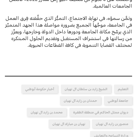
الجامعات العالمية.
وثمَّن سموّه، في نهاية الاجتماع، التميُّز الذي حقَّقته فِرق العمل
في الجامعة، موجِّهاً الجميع بضرورة مواصلة هذا الجهد المتميِّز
الذي يرسِّخ مكانة الجامعة ودورها داخل الدولة وخارجها، ويعزِّز
من رسالتها في استشراف المستقبل وتقديم الحلول المبتكرة
لمختلف القضايا التنموية في كافة القطاعات الحيوية.
التعليم
الشيخ زايد بن سلطان آل نهيان
أخبار حكومة أبوظبي
جامعة أبوظبي
حمدان بن زايد آل نهيان
ديوان ممثل الحاكم في منطقة الظفرة
محمد بن زايد آل نهيان
منصور بن زايد آل نهيان
نهيان بن مبارك آل نهيان
وزارة التسامح والتعايش