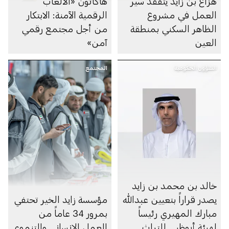
هزاع بن زايد يتفقَّد سير
هاكاثون «الألعاب
العمل في مشروع
الرقمية الآمنة: الابتكار
الظاهر السكني بمنطقة
من أجل مجتمع رقمي
العين
آمن»
الشؤون الحكومية
المجتمع
خالد بن محمد بن زايد
يصدر قراراً بتعيين عبدالله
مؤسسة زايد الخير تحتفي
مبارك المهيري رئيساً
بمرور 34 عاماً من
لهيئة أبوظبي للتراث
العمل الإنساني والتنموي