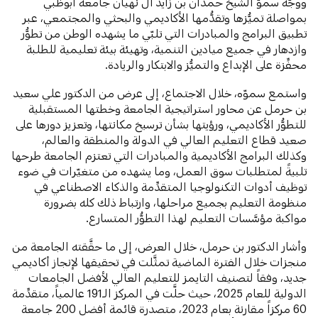
ووجَّه سموّ الشيخ حمدان بن زايد آل نهيان جامعة أبوظبي
بمواصلة تميُّزها وتقدُّمها الأكاديمي والبحثي والمجتمعي، عبر
تطبيق البرامج والمبادرات التي تلبّي ما يشهده الوطن من تطوُّر
وازدهار في جميع ميادين التنمية، وتهيئة بيئة تعليمية للطلبة
محفِّزة على الإبداع والتميُّز والابتكار والريادة.
واستمع سموّه، خلال الاجتماع، إلى عرض من الدكتور علي سعيد
بن حرمل عن محاور استراتيجية الجامعة وخطتها المستقبلية
للتطوُّر الأكاديمي، ورؤيتها بشأن ترسيخ مكانتها، وتعزيز دورها على
صعيد قطاع التعليم العالي في الدولة والمنطقة والعالم،
وكذلك البرامج الأكاديمية والمبادرات التي تعتزم الجامعة طرحها
تلبيةً لمتطلبات سوق العمل، وما يشهده من متغيّرات في ضوء
توظيف أدوات التكنولوجيا المتقدِّمة والذكاء الاصطناعي في
منظومة التعليم بجميع مراحلها، وارتباط ذلك كله بضرورة
مواكبة مؤسَّسات التعليم لهذا التطوُّر المتسارع.
وأشار الدكتور بن حرمل، خلال العرض، إلى ما حقَّقته الجامعة من
منجزات خلال الفترة الماضية تمثَّلت في تحقيقها لإنجاز أكاديمي
جديد، وفقاً لتصنيف التايمز للتعليم العالي لأفضل الجامعات
الدولية للعام 2025، حيث حلَّت في المركز الـ191 عالمياً، متقدِّمة
60 مركزاً مقارنة بعام 2023، متصدرة قائمة أفضل 200 جامعة