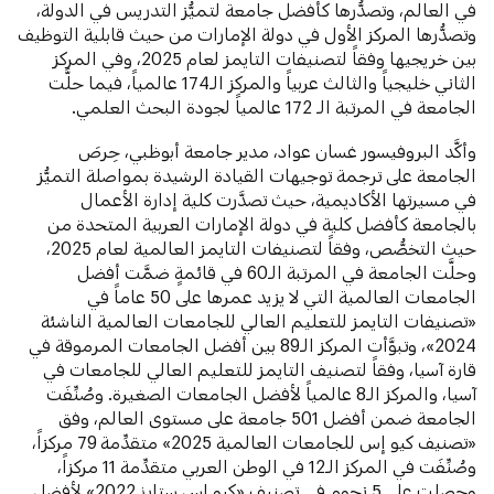
في العالم، وتصدُّرها كأفضل جامعة لتميُّز التدريس في الدولة،
وتصدُّرها المركز الأول في دولة الإمارات من حيث قابلية التوظيف
بين خريجيها وفقاً لتصنيفات التايمز لعام 2025، وفي المركز
الثاني خليجياً والثالث عربياً والمركز الـ174 عالمياً، فيما حلَّت
الجامعة في المرتبة الـ 172 عالمياً لجودة البحث العلمي.
وأكَّد البروفيسور غسان عواد، مدير جامعة أبوظبي، حِرصَ
الجامعة على ترجمة توجيهات القيادة الرشيدة بمواصلة التميُّز
في مسيرتها الأكاديمية، حيث تصدَّرت كلية إدارة الأعمال
بالجامعة كأفضل كلية في دولة الإمارات العربية المتحدة من
حيث التخصُّص، وفقاً لتصنيفات التايمز العالمية لعام 2025،
وحلَّت الجامعة في المرتبة الـ60 في قائمةٍ ضمَّت أفضل
الجامعات العالمية التي لا يزيد عمرها على 50 عاماً في
«تصنيفات التايمز للتعليم العالي للجامعات العالمية الناشئة
2024»، وتبوَّأت المركز الـ89 بين أفضل الجامعات المرموقة في
قارة آسيا، وفقاً لتصنيف التايمز للتعليم العالي للجامعات في
آسيا، والمركز الـ8 عالمياً لأفضل الجامعات الصغيرة. وصُنِّفَت
الجامعة ضمن أفضل 501 جامعة على مستوى العالم، وفق
«تصنيف كيو إس للجامعات العالمية 2025» متقدِّمة 79 مركزاً،
وصُنِّفَت في المركز الـ12 في الوطن العربي متقدِّمة 11 مركزاً،
وحصلت على 5 نجوم في تصنيف «كيو إس ستارز 2022» لأفضل