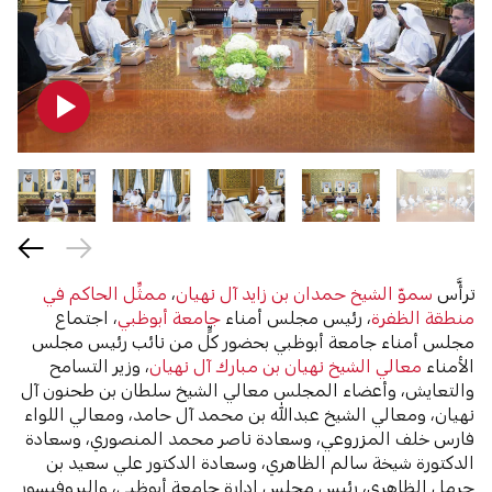
ترأَّس
سموّ الشيخ حمدان بن زايد آل نهيان
،
ممثِّل الحاكم في
منطقة الظفرة
، رئيس مجلس أمناء
جامعة أبوظبي
، اجتماع
مجلس أمناء جامعة أبوظبي بحضور كلٍّ من نائب رئيس مجلس
الأمناء
معالي الشيخ نهيان بن مبارك آل نهيان
، وزير التسامح
والتعايش، وأعضاء المجلس معالي الشيخ سلطان بن طحنون آل
نهيان، ومعالي الشيخ عبدالله بن محمد آل حامد، ومعالي اللواء
فارس خلف المزروعي، وسعادة ناصر محمد المنصوري، وسعادة
الدكتورة شيخة سالم الظاهري، وسعادة الدكتور علي سعيد بن
حرمل الظاهري، رئيس مجلس إدارة جامعة أبوظبي، والبروفيسور