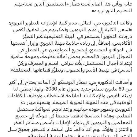
عام، ويأتي هذا العام تحت شعار «المعلمين الذين نحتاجهم
للتعليم الذي نريده».
وقالت الدكتورة مي الطائي، مدير كلية الإمارات للتطوير التربوي:
«تسعى الكلية إلى دعم التربويين وتمكينهم من تحقيق أقصى
درجات التطوير المستمر في البيئة التعليمية عبر التميُّز
الأكاديمي، إضافةً إلى زيادة جاذبية مهنة التربوي وإبراز أهميتها
في الدولة والمجتمع، لتشجيع المواطنين على العمل في
المجال التربوي؛ فالمعلِّم يحمل أمانةً عظيمةً، ومهمةً سامية
لإعداد أجيال المستقبل؛ لأنه نبراسُ العلم والمعرفة وركنٌ
أساسيٌّ في نهضة الأمم والشعوب، وتطوُّر قطاعاتها المختلفة».
وأضافت الدكتورة مي: «تقدِّر اليونسكو أنَّ العالم يحتاج إلى أكثر
من 69 مليون معلِّم جديد بحلول عام 2030، ولهذا ينبغي لنا
تهيئة الفرص والإمكانات الملائمة لاستقطاب وتوظيف الكفاءات
الوطنية في هذه المهنة الحيوية المهمة، وتنمية مهارات
التربويين وتطوير جودة حياتهم وإعدادهم لمواكبة مستقبل
التعليم. وهذه المناسبة تدفعنا جميعاً كي نتوجَّه إلى جميع
المعلمين والتربويين في دولة الإمارات بأسمى مشاعر الفخر
والاعتزاز، ونؤكِّد لهم أننا دائماً على استعداد لتسخير جميع سبل
الدعم التي تعزِّز مسيرتهم في هذه المهنة العظيمة».