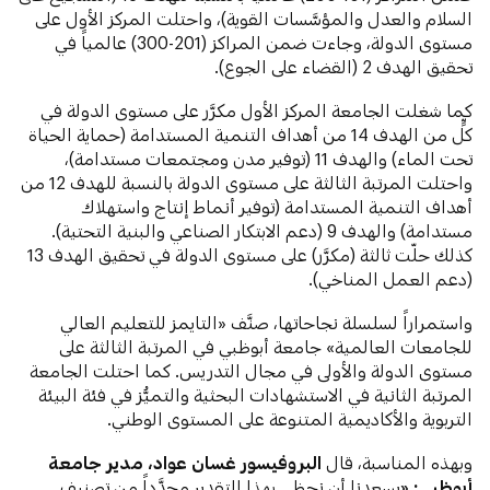
السلام والعدل والمؤسَّسات القوية)، واحتلت المركز الأول على
مستوى الدولة، وجاءت ضمن المراكز (201-300) عالمياً في
تحقيق الهدف 2 (القضاء على الجوع).
كما شغلت الجامعة المركز الأول مكرَّر على مستوى الدولة في
كلٍّ من الهدف 14 من أهداف التنمية المستدامة (حماية الحياة
تحت الماء) والهدف 11 (توفير مدن ومجتمعات مستدامة)،
واحتلت المرتبة الثالثة على مستوى الدولة بالنسبة للهدف 12 من
أهداف التنمية المستدامة (توفير أنماط إنتاج واستهلاك
مستدامة) والهدف 9 (دعم الابتكار الصناعي والبنية التحتية).
كذلك حلّت ثالثة (مكرَّر) على مستوى الدولة في تحقيق الهدف 13
(دعم العمل المناخي).
واستمراراً لسلسلة نجاحاتها، صنَّف «التايمز للتعليم العالي
للجامعات العالمية» جامعة أبوظبي في المرتبة الثالثة على
مستوى الدولة والأولى في مجال التدريس. كما احتلت الجامعة
المرتبة الثانية في الاستشهادات البحثية والتميُّز في فئة البيئة
التربوية والأكاديمية المتنوعة على المستوى الوطني.
وبهذه المناسبة، قال
البروفيسور
غسان عواد، مدير
جامعة
أبوظبي
: «
يسعدنا أن نحظى بهذا التقدير مجدَّداً من تصنيف