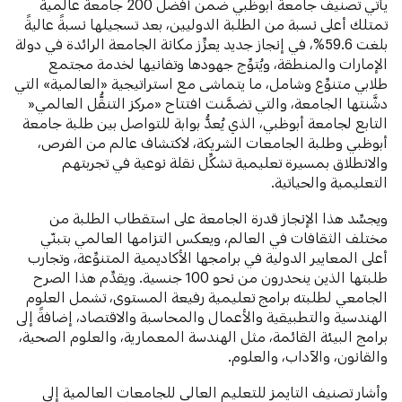
يأتي تصنيف جامعة أبوظبي ضمن أفضل 200 جامعة عالمية
تمتلك أعلى نسبة من الطلبة الدوليين، بعد تسجيلها نسبةً عاليةً
بلغت 59.6%، في إنجاز جديد يعزِّز مكانة الجامعة الرائدة في دولة
الإمارات والمنطقة، ويُتوِّج جهودها وتفانيها لخدمة مجتمع
طلابي متنوِّع وشامل، ما يتماشى مع استراتيجية «العالمية» التي
دشَّنتها الجامعة، والتي تضمَّنت افتتاح «مركز التنقُّل العالمي«
التابع لجامعة أبوظبي، الذي يُعدُّ بوابة للتواصل بين طلبة جامعة
أبوظبي وطلبة الجامعات الشريكة، لاكتشاف عالم من الفرص،
والانطلاق بمسيرة تعليمية تشكِّل نقلة نوعية في تجربتهم
التعليمية والحياتية.
ويجسِّد هذا الإنجاز قدرة الجامعة على استقطاب الطلبة من
مختلف الثقافات في العالم، ويعكس التزامها العالمي بتبنّي
أعلى المعايير الدولية في برامجها الأكاديمية المتنوِّعة، وتجارب
طلبتها الذين ينحدرون من نحو 100 جنسية. ويقدِّم هذا الصرح
الجامعي لطلبته برامج تعليمية رفيعة المستوى، تشمل العلوم
الهندسية والتطبيقية والأعمال والمحاسبة والاقتصاد، إضافةً إلى
برامج البيئة القائمة، مثل الهندسة المعمارية، والعلوم الصحية،
والقانون، والآداب، والعلوم.
وأشار تصنيف التايمز للتعليم العالي للجامعات العالمية إلى