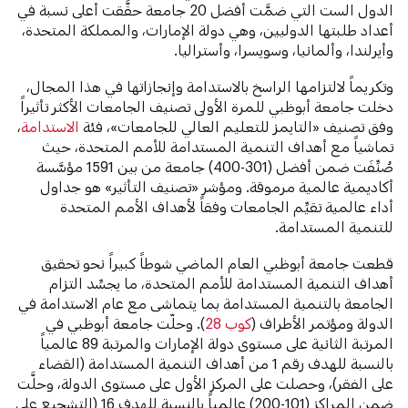
الدول الست التي ضمَّت أفضل 20 جامعة حقَّقت أعلى نسبة في
أعداد طلبتها الدوليين، وهي دولة الإمارات، والمملكة المتحدة،
وأيرلندا، وألمانيا، وسويسرا، وأستراليا.
وتكريماً لالتزامها الراسخ بالاستدامة وإنجازاتها في هذا المجال،
دخلت جامعة أبوظبي للمرة الأولى تصنيف الجامعات الأكثر تأثيراً
وفق تصنيف «التايمز للتعليم العالي للجامعات»، فئة
الاستدامة
،
تماشياً مع أهداف التنمية المستدامة للأمم المتحدة، حيث
صُنِّفَت ضمن أفضل (301-400) جامعة من بين 1591 مؤسَّسة
أكاديمية عالمية مرموقة. ومؤشر «تصنيف التأثير» هو جداول
أداء عالمية تقيِّم الجامعات وفقاً لأهداف الأمم المتحدة
للتنمية المستدامة.
قطعت جامعة أبوظبي العام الماضي شوطاً كبيراً نحو تحقيق
أهداف التنمية المستدامة للأمم المتحدة، ما يجسِّد التزام
الجامعة بالتنمية المستدامة بما يتماشى مع عام الاستدامة في
الدولة ومؤتمر الأطراف (
كوب 28
). وحلّت جامعة أبوظبي في
المرتبة الثانية على مستوى دولة الإمارات والمرتبة 89 عالمياً
بالنسبة للهدف رقم 1 من أهداف التنمية المستدامة (القضاء
على الفقر)، وحصلت على المركز الأول على مستوى الدولة، وحلَّت
ضمن المراكز (101-200) عالمياً بالنسبة للهدف 16 (التشجيع على