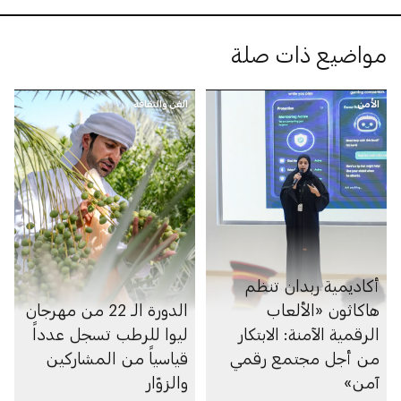
مواضيع ذات صلة
الأمن
الفن والثقافة
أكاديمية ربدان تنظم
هاكاثون «الألعاب
الدورة الـ 22 من مهرجان
الرقمية الآمنة: الابتكار
ليوا للرطب تسجل عدداً
من أجل مجتمع رقمي
قياسياً من المشاركين
آمن»
والزوّار