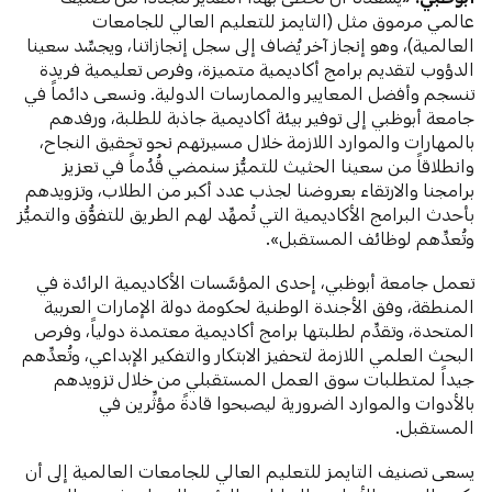
عالمي مرموق مثل (التايمز للتعليم العالي للجامعات
العالمية)، وهو إنجاز آخر يُضاف إلى سجل إنجازاتنا، ويجسِّد سعينا
الدؤوب لتقديم برامج أكاديمية متميزة، وفرص تعليمية فريدة
تنسجم وأفضل المعايير والممارسات الدولية. ونسعى دائماً في
جامعة أبوظبي إلى توفير بيئة أكاديمية جاذبة للطلبة، ورفدهم
بالمهارات والموارد اللازمة خلال مسيرتهم نحو تحقيق النجاح،
وانطلاقاً من سعينا الحثيث للتميُّز سنمضي قُدُماً في تعزيز
برامجنا والارتقاء بعروضنا لجذب عدد أكبر من الطلاب، وتزويدهم
بأحدث البرامج الأكاديمية التي تُمهِّد لهم الطريق للتفوُّق والتميُّز
وتُعدِّهم لوظائف المستقبل».
تعمل جامعة أبوظبي، إحدى المؤسَّسات الأكاديمية الرائدة في
المنطقة، وفق الأجندة الوطنية لحكومة دولة الإمارات العربية
المتحدة، وتقدِّم لطلبتها برامج أكاديمية معتمدة دولياً، وفرص
البحث العلمي اللازمة لتحفيز الابتكار والتفكير الإبداعي، وتُعدِّهم
جيداً لمتطلبات سوق العمل المستقبلي من خلال تزويدهم
بالأدوات والموارد الضرورية ليصبحوا قادةً مؤثِّرين في
المستقبل.
يسعى تصنيف التايمز للتعليم العالي للجامعات العالمية إلى أن