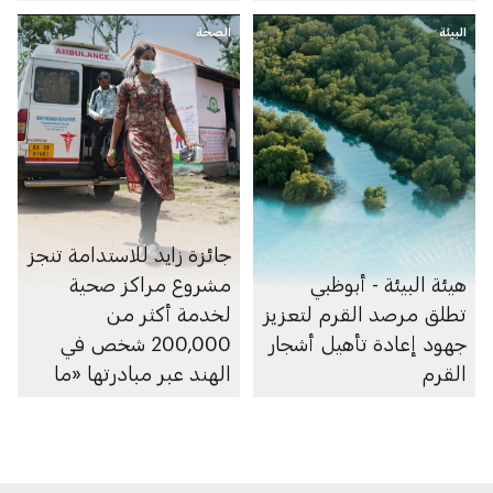
البيئة
الصحة
جائزة زايد للاستدامة تنجز
هيئة البيئة - أبوظبي
مشروع مراكز صحية
تطلق مرصد القرم لتعزيز
لخدمة أكثر من
جهود إعادة تأهيل أشجار
200,000 شخص في
القرم
الهند عبر مبادرتها «ما
بعد 2020»