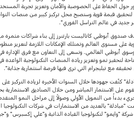
 حول الحفاظ على الخصوصية والأمان وتعزيز تجربة المستخد
اً لتحقيق قيمة قوية وستصبح محل تركيز كبير من منصات التو
 جديد في عالم التراسل الفوري".
ف صندوق أبوظبي كاتاليست بارتنرز إلى بناء شراكات مثمرة م
ية على مستوى العالم وتمتلك الإمكانات اللازمة لتعزيز منظومة
سوق أبوظبي العالمي. ونسعى إلى التعاون مع فرق الإدارة في
تاحة لتحفيز نمو وتعزيز ريادة المنصات التكنولوجية الواعدة 
 تحقيقه مع تيليجرام التي نرى فيها فرصة استثمارية جذابة".
ادلة" كثّفت جهودها خلال السنوات الأخيرة لزيادة التركيز على
تقوم على الاستثمار المباشر ومن خلال الصناديق الاستثماري
جريء بدءاً من التمويل الأولي وصولاً إلى مراحل النمو المتقدم
ت "مبادلة" بالعديد من الاستثمارات في شركات التكنولوجيا ال
شركة "وايمو" لتكنولوجيا القيادة الذاتية و"علي إكسبرس" و"جيو