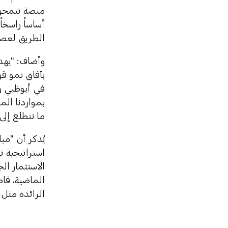
منصة تتمحور
أساساً راسخ
الطريق لعصر
وأضاف: "يهد
بآفاق نمو قو
في أبوظبي و
بمواردنا الم
ما نتطلع إلى
يُذكر أن "مب
استراتيجية 
الاستثمار ال
الماضية، قام
الرائدة مثل 