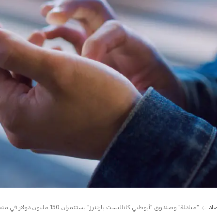
صاد
"مبادلة" وصندوق "أبوظبي كاتاليست بارتنرز" يستثمران 150 مليون دولار في منصة التواصل الاجتماعي "تيليجرام"