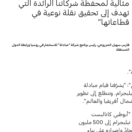
مثالية لمحفظة شركاتنا الرائدة التي
تهدف إلى تحقيق نقلة نوعية في
قطاعاتها
فارس سهيل المزروعي، رئيس برنامج شركة "مبادلة" للاستثمار في روسيا ورابطة الدول
المستقلة
.
"يشرّفنا قيام مبادلة
ليون دولار في سندات تيليجرام. ونتطلع إلى تطوير
مال أفريقيا والعالم".
أبوظبي كاتاليست
بارتنرز": "على مدى السنوات السبع الماضية، ارتفع عدد مستخدمي تطبيق تيليجرام إلى 500 مليون
دّ وإصراره على بناء