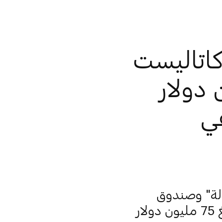
كاتاليست
ن 150 مليون دولار
ي
دلة" وصندوق
"أبوظبي كاتاليست بارتنرز" يساهم كل منهما بمبلغ 75 مليون دولار