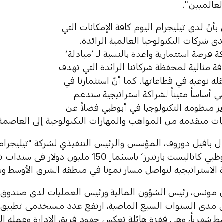
لعالميين".
بأنّ لدى تيليجرام اليوم كافة الإمكانات التي
 شركات التكنولوجيا العالمية الرائدة.
 فرصة استثمارية واعدة بالنسبة لـ ’مبادلة‘
ة مثالية لمحفظة شركاتنا الرائدة التي تهدف
لة نوعية في قطاعاتها. كما أنّ استثمارنا في
ي أساساً متيناً لشراكة استراتيجية ستدعم
ز منظومة التكنولوجيا في أبوظبي فضلاً عن
 متقدمة من المواهب والمهارات التكنولوجية إلى العاصمة"
ل بافيل دوروف، المؤسس والرئيس التنفيذي لشركة "تيليجرام": 
وصندوق ’أبوظبي كاتاليست بارتنرز‘ باستثمار 150 م
 الاستراتيجية لنواصل مسار نمونا في منطقة الشرق الأوسط وش
ونس، رئيس الشؤون المالية ورئيس العمليات لدى صندوق "
شهرياً، وهي قفزة هائلة تعكس جهود فريق الإدارة وعمله الجا