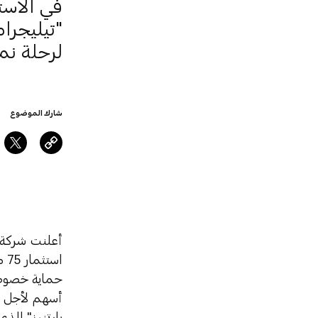
في الاست
"تيليجرا
لرحلة نم
شارك الموضوع
أعلنت شركة م
اس
حماية خصوصي
بارتنرز" الذي سيستثمر