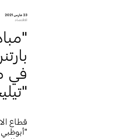
23 مارس 2021
الاقتصاد
"مبا
في م
"تيلي
قطاع الا