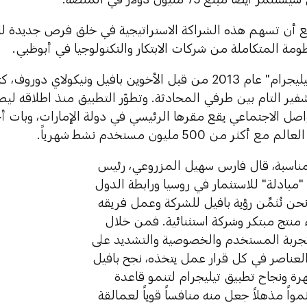
 أن تسهم هذه الشراكة الاستراتيجية في خلق فرص جديدة للت
ومة المتكاملة من شركات الابتكار والتكنولوجيا في أبوظبي.
تم إطلاق "تيليجرام" عام 2013 من قبل الأخوين بافيل ونيكولاي
ير التام بين طرفي المحادثة. وتطوّر التطبيق منذ اطلاقه لي
واصل الاجتماعي يقع مقرها الرئيسي في دولة الإمارات، وبات 
كثر من 500 مليون مستخدم نشط شهرياً.
ناسبة، قال فارس سهيل المزروعي، رئيس
"مبادلة" للاستثمار في روسيا ورابطة الدول
حن نُثمِّن رؤية بافيل للشركة وعمل فريقه
 منتج مبتكر وشركة استثنائية. فمن خلال
تجربة المستخدم والخصوصية والتشديد على
لعناصر في كل قرار عمل يتخذه، نجح بافيل
رة ونجاح تطبيق تيليجرام لتنمو قاعدة
اً مذهلاً جعل منه منافساً قوياً لعمالقة