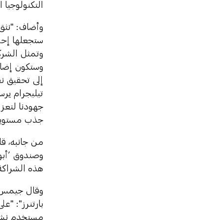
التكنولوجيا ا
وأضاف: "نثق 
ستجعلها إحدى
وتمثل الشركة
وستكون إضاف
إلى تحقيق نق
تيليجرام يرس
جهودنا لتعزي
جذب مستويات
من جانبه، قا
هذه الشراكة
وقال جيمس م
مستخدم نشط 