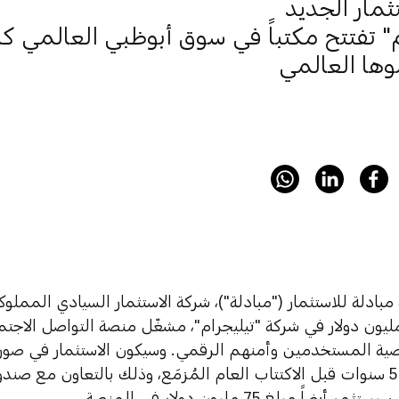
ثمار الجديد
م" تفتتح مكتباً في سوق أبوظبي العالمي ك
وها العالمي
بادلة للاستثمار ("مبادلة")، شركة الاستثمار السيادي المملو
تثمار 75 مليون دولار في شركة "تيليجرام"، مشغّل منصة التواصل الا
ة المستخدمين وأمنهم الرقمي. وسيكون الاستثمار في صورة 
أسهم لأجل 5 سنوات قبل الاكتتاب العام المُزمَع، وذلك بالتعاون مع 
 أيضاً مبلغ 75 مليون دولار في المنصة.