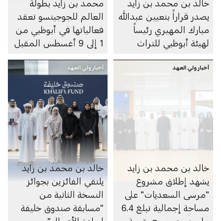
خالد بن محمد بن زايد
محمد بن زايد بطولة
يصدر قراراً بتعيين عبدالله
العالم للجوجيتسو تعقد
مبارك المهيري رئيساً
فعالياتها في أبوظبي من
لهيئة أبوظبي للتراث
1 إلى 9 أغسطس المقبل
أخبار ولي العهد
أخبار ولي العهد
خالد بن محمد بن زايد
خالد بن محمد بن زايد
يشهد إطلاق مشروع
يلتقي الفائزين بجوائز
"مرسى السعديات" على
النسخة الثانية من
مساحة إجمالية تبلغ 6.4
"مسابقة صندوق خليفة
مليون متر مربع بقيمة
لريادة الأعمال"