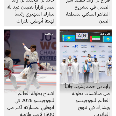
العمل في مشروع
يصدر قراراً بتعيين عبدالله
الظاهر السكني بمنطقة
مبارك المهيري رئيساً
العين
لهيئة أبوظبي للتراث
الرياضة
الرياضة
زايد بن حمد يشهد جانباً
من منافسات بطولة
افتتاح بطولة العالم
العالم للجوجيتسو
للجوجيتسو 2026 في
ويشارك في تتويج
أبوظبي بمشاركة أكثر من
الفائزين
1500 لاعب ولاعبة