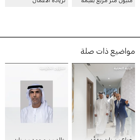
100 مليار درهم
مواضيع ذات صلة
البنية التحتية
الشؤون الحكومية
هزاع بن زايد يتفقَّد سير
خالد بن محمد بن زايد