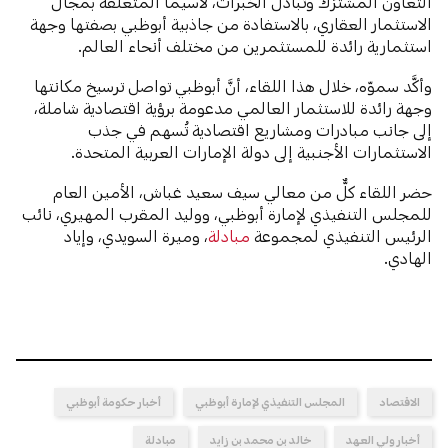
التعاون المشترَك وتبادل الخبرات، لاسيما المتعلقة بمجال
الاستثمار العقاري، بالاستفادة من جاذبية أبوظبي بصفتها وجهة
استثمارية رائدة للمستثمرين من مختلف أنحاء العالم.
وأكَّد سموّه، خلال هذا اللقاء، أنَّ أبوظبي تواصل ترسيخ مكانتها
وجهة رائدة للاستثمار العالمي مدعومة برؤية اقتصادية شاملة،
إلى جانب مبادرات ومشاريع اقتصادية تُسهم في جذب
الاستثمارات الأجنبية إلى دولة الإمارات العربية المتحدة.
حضر اللقاء كلٌّ من معالي سيف سعيد غباش، الأمين العام
للمجلس التنفيذي لإمارة أبوظبي، ووليد المقرب المهيري، نائب
الرئيس التنفيذي لمجموعة
مبادلة
، وميرة السويدي، وإياد
الهادي.
الاقتصاد
المجلس التنفيذي لإمارة أبوظبي
أخبار حكومة أبوظبي
أخبار ولي العهد
خالد بن محمد بن زايد
مبادلة