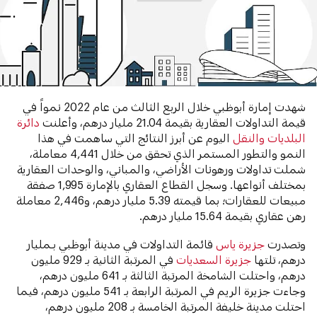
شهدت إمارة أبوظبي خلال الربع الثالث من عام 2022 نمواً في
قيمة التداولات العقارية بقيمة 21.04 مليار درهم، وأعلنت
دائرة
البلديات والنقل
اليوم عن أبرز النتائج التي ساهمت في هذا
النمو والتطور المستمر الذي تحقق من خلال 4,441 معاملة،
شملت تداولات ورهونات الأراضي، والمباني، والوحدات العقارية
بمختلف أنواعها. وسجل القطاع العقاري بالإمارة 1,995 صفقة
مبيعات للعقارات؛ بما قيمته 5.39 مليار درهم، و2,446 معاملة
رهن عقاري بقيمة 15.64 مليار درهم.
وتصدرت
جزيرة ياس
قائمة التداولات في مدينة أبوظبي بـمليار
درهم، تلتها
جزيرة السعديات
في المرتبة الثانية بـ 929 مليون
درهم، واحتلت الشامخة المرتبة الثالثة بـ 641 مليون درهم،
وجاءت جزيرة الريم في المرتبة الرابعة بـ 541 مليون درهم، فيما
احتلت مدينة خليفة المرتبة الخامسة بـ 208 مليون درهم،