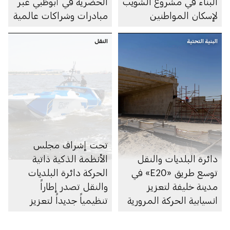
البناء في مشروع الشويب
الحضرية في أبوظبي عبر
لإسكان المواطنين
مبادرات وشراكات عالمية
البنية التحتية
النقل
تحت إشراف مجلس
دائرة البلديات والنقل
الأنظمة الذكية ذاتية
توسع طريق «E20» في
الحركة دائرة البلديات
مدينة خليفة لتعزيز
والنقل تصدر إطاراً
انسيابية الحركة المرورية
تنظيمياً جديداً لتعزيز
الابتكار في مجال الملاحة
البحرية الذاتية في