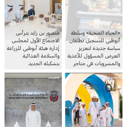
«الحياة الصحية» وسلطة
منصور بن زايد يترأس
أبوظبي للتسجيل تطلقان
الاجتماع الأول لمجلس
سياسة جديدة لتعزيز
إدارة هيئة أبوظبي للزراعة
العرض المسؤول للأغذية
والسلامة الغذائية
والمشروبات في متاجر
بتشكيله الجديد
السوبرماركت ومنصاتها
المجتمع
الإلكترونية
الاقتصاد