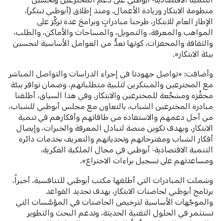
منظومة الابتكار وريادة الأعمال. ومنذ إطلاق (أبوظبي تبتكر)،
الإطار العام للابتكار، طرحنا مبادراتٍ وبرامجَ عدة تركِّز على
المواهب والمعرفة، والتمويل، والمساحات والأماكن، والطلب،
والثقافة والمحفزات، كونها تعدُّ من العوامل الأساسية لتحسين
بيئة الابتكار».
وأضافت: «نواصل جهودنا في إجراء الدراسات والتواصل المباشر
مع المخترعين والمبتكرين لتلبية متطلباتهم، وضمان توافر بيئة
محفِّزة ومشجِّعة للمخترعين والابتكار. وفي هذا السياق، أطلقنا
مبادرة المخترعين الشباب، بالتعاون مع مجلس أبوظبي للشباب،
من أجل دعمهم والاستفادة من طاقاتهم وأفكارهم في تنمية
الابتكار، وبهدف تكوين منصة لتبادل المعرفة والخبرات، وإيصال
أفكار الشباب ومقترحاتهم وتحدياتهم والتعريف بخدمات دائرة
التنمية الاقتصادية- أبوظبي في مجال الملكية الفكرية،
ومساعدتهم على تسجيل براءات الاختراع».
وشملت المبادرات التي أطلقها مكتب أبوظبي للتنافسية، أخيراً،
برنامج أبوظبي لحاضنات الابتكار، بهدف تحديد القواعد
والموجّهات الأساسية لترخيص الحاضنات في المؤسَّسات التي
تستثمر في الحلول التقنية الحديثة، وتدعم البحث والتطوير