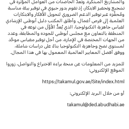
والمشاريع المبتكرة. وتُعدُّ الحاضنات من العوامل المؤثرة في
تشجيع وتحفيز الابتكار، إذ تقوم بدور حيوي في توفير بيئة مناسبة
ومُحفِّزة عبر توفير الدعم الضروري لتحويل الأفكار والابتكارات
العلمية إلى فرص أعمال. وأطلق المكتب دليل أبوظبي الإرشادي
لقياس جاهزية التكنولوجيا، الذي يُعدُّ الأوَّلَ من نوعه في
المنطقة بالتعاون مع مجلس أبوظبي للجودة والمطابقة، وعدد
من الجهات المختصة في الإمارة، من أجل توفير مقياس موحَّد
لمستوى نضح وجاهزية التكنولوجيا بناءً على دراسات شاملة،
ووفق أفضل المعايير العالمية المعمول بها في هذا المجال.
للمزيد من المعلومات عن منحة براءة الاختراع والتواصل، زوروا
الموقع الإلكتروني:
https://takamul.gov.ae/Site/index.html
أو من خلال البريد الإلكتروني:
takamul@ded.abudhabi.ae