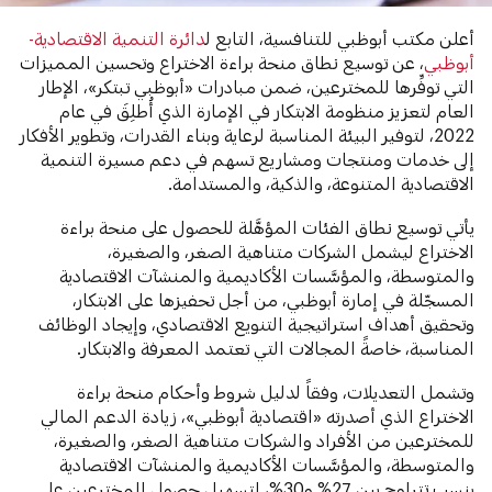
أعلن مكتب أبوظبي للتنافسية، التابع ل
دائرة التنمية الاقتصادية-
أبوظبي
، عن توسيع نطاق منحة براءة الاختراع وتحسين المميزات
التي توفِّرها للمخترعين، ضمن مبادرات «أبوظبي تبتكر»، الإطار
العام لتعزيز منظومة الابتكار في الإمارة الذي أُطلِقَ في عام
2022، لتوفير البيئة المناسبة لرعاية وبناء القدرات، وتطوير الأفكار
إلى خدمات ومنتجات ومشاريع تسهم في دعم مسيرة التنمية
الاقتصادية المتنوعة، والذكية، والمستدامة.
يأتي توسيع نطاق الفئات المؤهَّلة للحصول على منحة براءة
الاختراع ليشمل الشركات متناهية الصغر، والصغيرة،
والمتوسطة، والمؤسَّسات الأكاديمية والمنشآت الاقتصادية
المسجّلة في إمارة أبوظبي، من أجل تحفيزها على الابتكار،
وتحقيق أهداف استراتيجية التنويع الاقتصادي، وإيجاد الوظائف
المناسبة، خاصةً المجالات التي تعتمد المعرفة والابتكار.
وتشمل التعديلات، وفقاً لدليل شروط وأحكام منحة براءة
الاختراع الذي أصدرته «اقتصادية أبوظبي»، زيادة الدعم المالي
للمخترعين من الأفراد والشركات متناهية الصغر، والصغيرة،
والمتوسطة، والمؤسَّسات الأكاديمية والمنشآت الاقتصادية
بنسب تتراوح بين 27% و30%، لتسهيل حصول المخترعين على