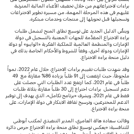
براءات لاختراعاتهم من خلال تخفيف الأعباء المالية المترتبة
عليهم في هذه المرحلة المهمة، من مسيرة تطوير الاختراعات
وتسجيلها قبل تحويلها إلى منتجات وخدمات مبتكرة.
وينصُّ الدليل الجديد على توسيع نطاق المنح لتشمل طلبات
براءة الاختراع المقدَّمة للجهات المعنية بالتسجيل في دولة
الإمارات والمنظمة العالمية للملكية الفكرية «الوايبو» أو دولة
الإمارات ودولة أخرى، وفقاً للشروط والأحكام الخاصة بذلك في
دليل منحة براءة الاختراع.
وقد شهدت طلبات تقييم براءات الاختراع، خلال عام 2022، نمواً
ملحوظاً، حيث ارتفعت إلى 91 طلباً بزيادة 86% مقارنةً مع 49
طلباً في عام 2021، كما ارتفع عدد الطلبات التي حصلت على
دعم لتسجيل براءات اختراع إلى 30 طلباً مقارنةً بثلاثة طلبات
فقط في عام 2021. ويشرف «برنامج تكامل»، الذي يهدف إلى توفير
الدعم للمخترعين، وترسيخ ثقافة الابتكار في دولة الإمارات، على
منحة براءة الاختراع.
وقالت سعادة هالة العامري، المدير التنفيذي لمكتب أبوظبي
للتنافسية: «يعكس توسيع نطاق منحة براءة الاختراع حرص دائرة
التنمية الاقتصادية- أبوظبي على دعم المخترعين وتحسين