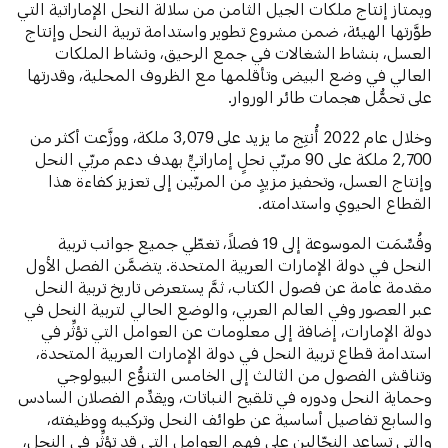
ويمتاز إنتاج ملكات الجيل الثامن من سلالة النحل الإماراتية التي
طوَّرتها الهيئة، ضمن مشروع تطوير واستدامة تربية النحل وإنتاج
العسل، بنشاط الشغالات في جمع الرحيق، ونشاط الملكات
العالي في وضع البيض وتأقلمها مع الظروف المحلية، وقدرتها
على تحمُّل هجمات طائر الوروار.
وخلال عام 2022 أُنتِج ما يزيد على 3,079 ملكة، ووزَّعت أكثر من
2,700 ملكة على 90 مربّي نحلٍ إماراتيٍّ بهدف دعم مربّي النحل
وإنتاج العسل، وتحفيز مزيدٍ من المربّين إلى تعزيز كفاءة هذا
القطاع الحيوي واستدامته.
وقُسِّمَت الموسوعة إلى 19 فصلاً، تغطّي جميع جوانب تربية
النحل في دولة الإمارات العربية المتحدة. يتضمَّن الفصل الأول
مقدمة عامة عن فصول الكتاب، ثمَّ يستعرض تاريخ تربية النحل
عبر العصور وفي العالم العربي، والوضع الحالي لتربية النحل في
دولة الإمارات، إضافة إلى معلومات عن العوامل التي تؤثِّر في
استدامة قطاع تربية النحل في دولة الإمارات العربية المتحدة،
وتناقش الفصول من الثالث إلى الخامس التنوُّع البيولوجي
وحماية النحل ودوره في تلقيح النباتات، ويقدِّم الفصلان السادس
والسابع تفاصيل أساسية عن طوائف النحل وتركيبه ووظيفته،
والتي تساعد النحّالين على فهم العوامل التي قد تؤثِّر في النحل،