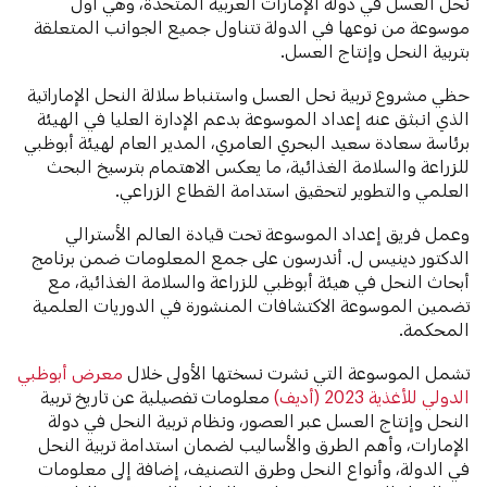
نحل العسل في دولة الإمارات العربية المتحدة، وهي أول
موسوعة من نوعها في الدولة تتناول جميع الجوانب المتعلقة
بتربية النحل وإنتاج العسل.
حظي مشروع تربية نحل العسل واستنباط سلالة النحل الإماراتية
الذي انبثق عنه إعداد الموسوعة بدعم الإدارة العليا في الهيئة
برئاسة سعادة سعيد البحري العامري، المدير العام لهيئة أبوظبي
للزراعة والسلامة الغذائية، ما يعكس الاهتمام بترسيخ البحث
العلمي والتطوير لتحقيق استدامة القطاع الزراعي.
وعمل فريق إعداد الموسوعة تحت قيادة العالم الأسترالي
الدكتور دينيس ل. أندرسون على جمع المعلومات ضمن برنامج
أبحاث النحل في هيئة أبوظبي للزراعة والسلامة الغذائية، مع
تضمين الموسوعة الاكتشافات المنشورة في الدوريات العلمية
المحكمة.
تشمل الموسوعة التي نشرت نسختها الأولى خلال
معرض أبوظبي
الدولي للأغذية 2023 (أديف)
معلومات تفصيلية عن تاريخ تربية
النحل وإنتاج العسل عبر العصور، ونظام تربية النحل في دولة
الإمارات، وأهم الطرق والأساليب لضمان استدامة تربية النحل
في الدولة، وأنواع النحل وطرق التصنيف، إضافة إلى معلومات