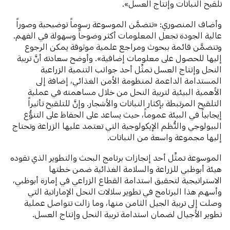
تلقيح النباتات وإنتاج العسل».
وأضاف المنصوري: «تتضمَّن الموسوعة رسوماً توضيحية وصوراً
عالية الجودة تجعل المعلومات أكثر وضوحاً وسهولة في الفهم.
وتتضمَّن قائمة ببحوث ومراجع علمية موثوقة يمكن الرجوع
إليها للحصول على معلومات إضافية». وأوضح سعادته أنَّ تربية
النحل وإنتاج العسل تمثِّل أحد جوانب التنمية الزراعية
المستدامة الداعمة لمنظومة الأمن الغذائي، إضافة إلى
الأهمية البيئية لتربية النحل من خلال مساهمته في عملية
التلقيح المرتبطة بإكثار النباتات والأشجار. وإنَّ للتلقيح تأثيراً
إيجابياً في البيئة عموماً، حيث يساعد على الحفاظ على التنوُّع
البيولوجي والنُّظم الإيكولوجية التي تعتمد عليها الزراعة وتحتاج
إليها مجموعة واسعة من النباتات.
الموسوعة تمثِّل أحد إنجازات برنامج البحث والتطوير الذي تقوده
هيئة أبوظبي للزراعة والسلامة الغذائية ضمن خطتها
الاستراتيجية لتحقيق استدامة القطاع الزراعي في إمارة أبوظبي،
وأسهم هذا البرنامج في تطوير سلالات النحل الإماراتية التي
وصلت إلى تربية الجيل الثامن منها، وما زالت تتواصل عملية
تطوير الأجيال لضمان استدامة تربية النحل وإنتاج العسل.