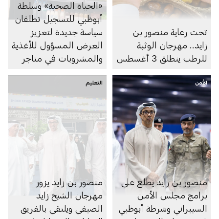
«الحياة الصحية» وسلطة
أبوظبي للتسجيل تطلقان
تحت رعاية منصور بن
سياسة جديدة لتعزيز
زايد.. مهرجان الوثبة
العرض المسؤول للأغذية
للرطب ينطلق 3 أغسطس
والمشروبات في متاجر
السوبرماركت ومنصاتها
الأمن
التعليم
الإلكترونية
منصور بن زايد يطلع على
منصور بن زايد يزور
برامج مجلس الأمن
مهرجان الشيخ زايد
السيبراني وشرطة أبوظبي
الصيفي ويلتقي بالفريق