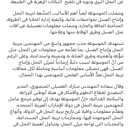
عن النحل البري ودوره في تلقيح النباتات الزهرية في الطبيعة.
وشملت الموسوعة أيضاً أهم الأساليب المتَّبعة لتربية النحل
وإنتاج العسل بمواصفات عالية، وكيفية إدارة الخلايا في الظروف
المناخية الجافة والحارة، وشملت معلومات تفصيلية عن آفات
نحل العسل وطرق الوقاية منها وعلاجها.
تستهدف الموسوعة جذب جمهور واسع من المهتمين بتربية
النحل وإنتاج العسل، بما تقدِّمه من معلومات عن النحل، مثل
تنوُّعه وأهميته وطرق العناية به وتنميته واستدامته. وعلى الرغم
من أنَّ الموسوعة ليست دليلاً إرشادياً لمربّي النحل وإنتاج
العسل، فهي تتضمَّن معلومات أساسية وشاملة لكل مجالات
تربية النحل تعدُّ الأساس العلمي للمهتمين بهذا المجال.
وقال سعادة المهندس مبارك القصيلي المنصوري، المدير
التنفيذي لقطاع التطوير والابتكار في هيئة أبوظبي للزراعة
والسلامة الغذائية: «إنَّ الموسوعة تهدف إلى توفير مرجع شامل
للمهتمين بتربية النحل في دولة الإمارات العربية المتحدة،
وتقدِّم معلومات وافية عن تاريخ تربية النحل في الدولة، وأنواع
النحل الموجودة فيها، وممارسات تربية النحل المستدامة،
والتحديات التي تواجه مربّي النحل، وتتناول أهمية النحل في