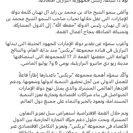
وألقى سمو الشيخ خالد بن محمد بن زايد آل نهيان كلمة دولة
الإمارات، التي نقل خلالها تحيات صاحب السمو الشيخ محمد بن
زايد آل نهيان، رئيس الدولة "حفظه الله"، إلى الدول المشاركة،
وتمنياته الصادقة بنجاح أعمال القمة.
وأعرب سموّه عن تقدير دولة الإمارات للجهود الحثيثة التي تبذلها
البرازيل في قيادة مجموعة "بريكس" منذ بداية العام، والنتائج
الهامة التي حققتها القمة الـ 17 للمجموعة التي استضافتها
مدينة ريو دي جانيرو البرازيلية، يومي 6 و7 يوليو الماضي.
وأكّد سموّه أهمية مجموعة "بريكس" باعتبارها إطاراً فاعلاً
للعمل الدولي من أجل تحقيق التنمية لدولها وشعوبها، ودعم
الازدهار العالمي المشترك والذي يمثل نهج دولة الإمارات
المتواصل في بناء شراكات اقتصادية وتجارية تعزز التنمية
المستدامة، وتعود بالخير والنماء على جميع دول العالم.
وتم خلال القمة الافتراضية استعراض سبل تعزيز التعاون
المشترك وبحث حلول دعم حركة التجارة الخارجية بين الدول
الأعضاء في مجموعة "بريكس"، وتعزيز التكامل الاقتصادي عبر
إنشاء مشاريع مشتركة في مجالات البنية التحتية، والطاقة،