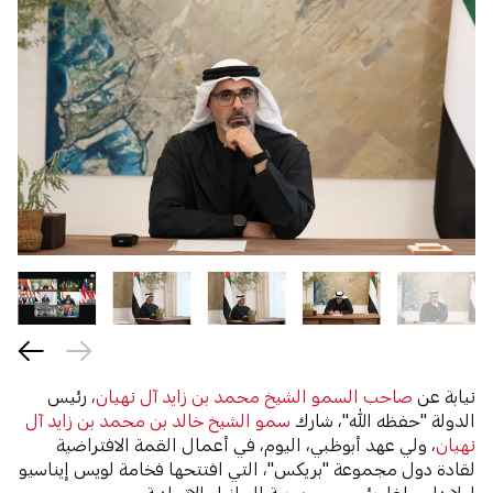
نيابة عن
صاحب السمو الشيخ محمد بن زايد آل نهيان
، رئيس
الدولة "حفظه الله"، شارك
سمو الشيخ خالد بن محمد بن زايد آل
نهيان
، ولي عهد أبوظبي، اليوم، في أعمال القمة الافتراضية
لقادة دول مجموعة "بريكس"، التي افتتحها فخامة لويس إيناسيو
لولا دا سيلفا، رئيس جمهورية البرازيل الاتحادية.