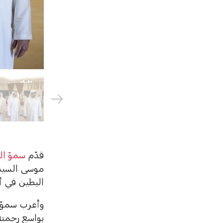
قدّم
سموّ ال
موسى السيد 
البطين في أ
وأعرب سموّه 
بواسع رحمته،