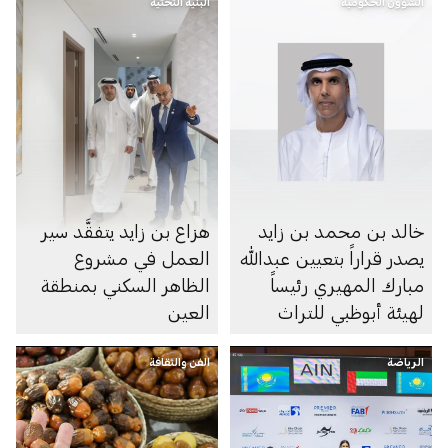
الشؤون الحكومية
البنية التحتية
خالد بن محمد بن زايد
هزاع بن زايد يتفقَّد سير
يصدر قراراً بتعيين عبدالله
العمل في مشروع
مبارك المهيري رئيساً
الظاهر السكني بمنطقة
لهيئة أبوظبي للتراث
العين
الرياضة
الفن والثقافة