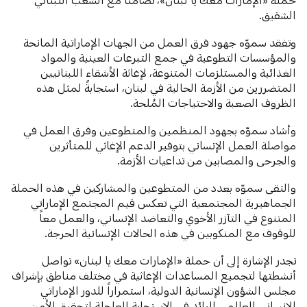
الشقيق.
وتفقد سموّه جهود فرق العمل من الجهات الإماراتية المانحة
والمؤسسات التطوعية في جمع التبرعات العينية والمواد
الغذائية والمستلزمات المتنوعة، لإغاثة الأشقاء اللبنانيين
المتضررين من الأزمة الحالية في لبنان، استجابةً لمثل هذه
الظروف الصعبة والاحتياجات المُلحة.
وأشاد سموّه بجهود المنظمين والمتطوعين وفرق العمل في
مواصلة العمل الإنساني بتوفير الدعم الإغاثي للمتأثرين
والجرحى والمصابين من تداعيات الأزمة.
والتقى سموّه بعدد من المتطوعين والمشاركين في هذه الحملة
الجماهيرية المجتمعية التي تعكس قيم المجتمع الإماراتي
المتنوع في التآزر الأخوي والتعاضد الإنساني، والعمل معاً
للوقوف مع المنكوبين في هذه الحالات الإنسانية الحرجة.
تجدر الإشارة إلى أن حملة «الإمارات معك يا لبنان» تواصل
أنشطتها لتجميع المساعدات الإغاثية في مختلف مناطق بإشراف
مجلس الشؤون الإنسانية الدولية، استمراراً للدور الإماراتي
الإنساني العالمي الرائد في الاستجابة العاجلة لتحقيق الأمن