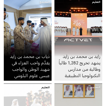
التعليم
المجتمع
زايد بن محمد بن زايد
ذياب بن محمد بن زايد
يشهد تخريج 1,282 طالباً
يقدِّم واجب العزاء في
وطالبة من مدارس
شهيد الوطن والواجب
التكنولوجيا التطبيقية
عيسى غلوم البلوشي
المجتمع
التعليم