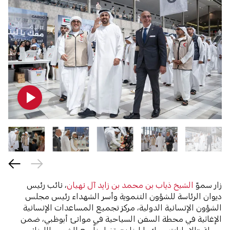
زار سموّ
الشيخ ذياب بن محمد بن زايد آل نهيان
، نائب رئيس
ديوان الرئاسة للشؤون التنموية وأسر الشهداء رئيس مجلس
الشؤون الإنسانية الدولية، مركز تجميع المساعدات الإنسانية
الإغاثية في محطة السفن السياحية في موانئ أبوظبي، ضمن
حملة «الإمارات معك يا لبنان»، تضامناً مع الشعب اللبناني