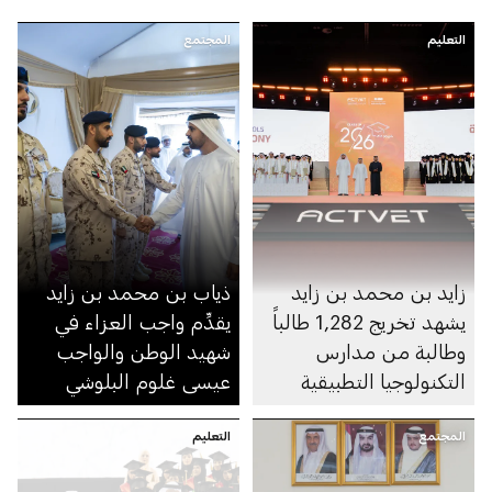
التعليم
المجتمع
زايد بن محمد بن زايد
ذياب بن محمد بن زايد
يشهد تخريج 1,282 طالباً
يقدِّم واجب العزاء في
وطالبة من مدارس
شهيد الوطن والواجب
التكنولوجيا التطبيقية
عيسى غلوم البلوشي
المجتمع
التعليم