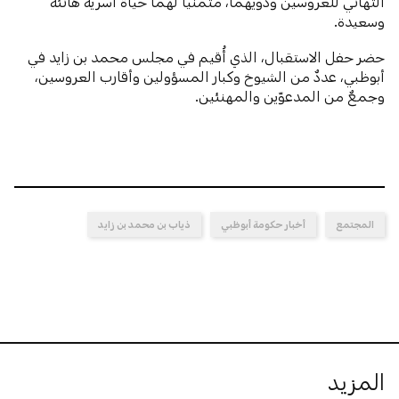
التهاني للعروسين وذويهما، متمنياً لهما حياة أُسرية هانئة
وسعيدة.
حضر حفل الاستقبال، الذي أُقيم في مجلس محمد بن زايد في
أبوظبي، عددٌ من الشيوخ وكبار المسؤولين وأقارب العروسين،
وجمعٌ من المدعوّين والمهنئين.
المجتمع
أخبار حكومة أبوظبي
ذياب بن محمد بن زايد
المزيد