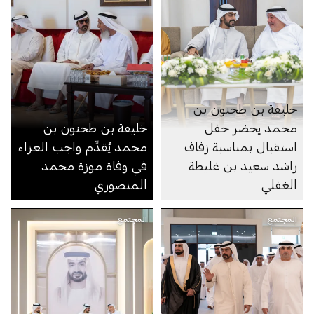
خليفة بن طحنون بن
محمد يحضر حفل
خليفة بن طحنون بن
استقبال بمناسبة زفاف
محمد يُقدِّم واجب العزاء
راشد سعيد بن غليطة
في وفاة موزة محمد
الغفلي
المنصوري
المجتمع
المجتمع