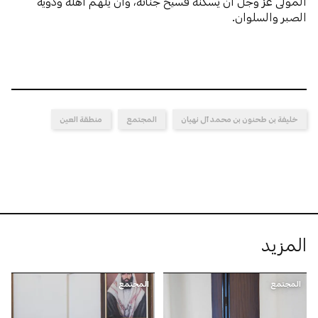
المولى عزَّ وجلَّ أن يُسكنه فسيح جناته، وأن يُلهم أهله وذويه
الصبر والسلوان.
خليفة بن طحنون بن محمد آل نهيان
المجتمع
منطقة العين
المزيد
المجتمع
المجتمع