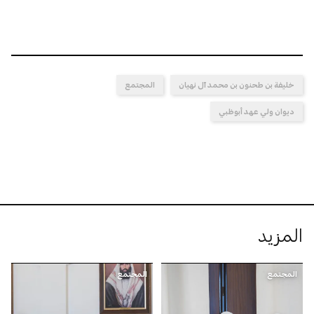
خليفة بن طحنون بن محمد آل نهيان
المجتمع
ديوان ولي عهد أبوظبي
المزيد
المجتمع
المجتمع