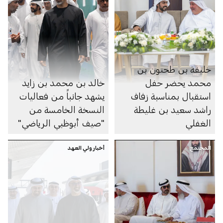
خليفة بن طحنون بن
محمد يحضر حفل
خالد بن محمد بن زايد
استقبال بمناسبة زفاف
يشهد جانباً من فعاليات
راشد سعيد بن غليطة
النسخة الخامسة من
الغفلي
"صيف أبوظبي الرياضي"
المجتمع
أخبار ولي العهد