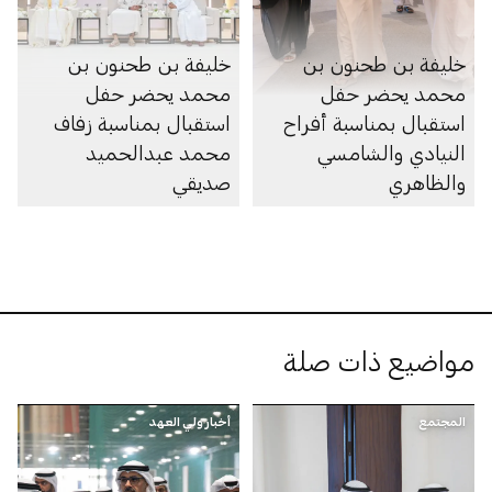
خليفة بن طحنون بن
خليفة بن طحنون بن
محمد يحضر حفل
محمد يحضر حفل
استقبال بمناسبة أفراح
استقبال بمناسبة زفاف
النيادي والشامسي
محمد عبدالحميد
والظاهري
صديقي
مواضيع ذات صلة
المجتمع
أخبار ولي العهد