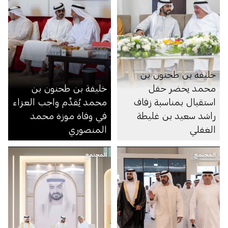
خليفة بن طحنون بن
محمد يحضر حفل
خليفة بن طحنون بن
استقبال بمناسبة زفاف
محمد يُقدِّم واجب العزاء
راشد سعيد بن غليطة
في وفاة موزة محمد
الغفلي
المنصوري
المجتمع
المجتمع