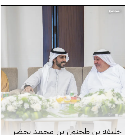
المجتمع
خليفة بن طحنون بن محمد يحضر