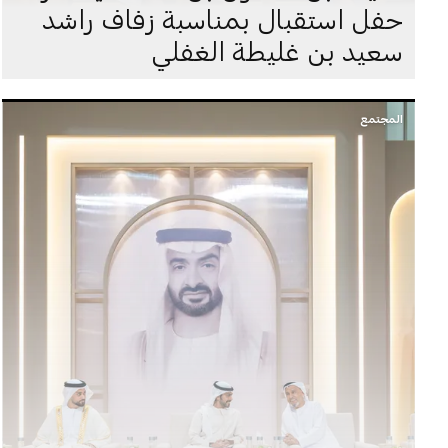
حفل استقبال بمناسبة زفاف راشد
سعيد بن غليطة الغفلي
المجتمع