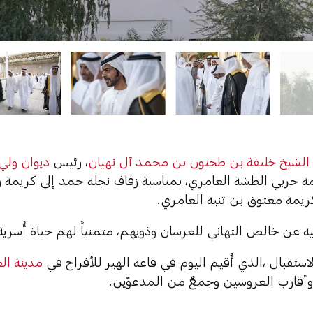
الشيخ خليفة بن طحنون بن محمد آل نهيان
، رئيس
ديوان ولي
مه حربي الطشة العامري، بمناسبة زفاف نجله حمد إلى كريمة 
كريمة معتوق بن ثنيه العامري.
 عن خالص التهاني للعرسان وذويهم، متمنياً لهم حياة أُسرية
تقبال ،الذي أُقيم اليوم في قاعة الهير للأفراح في
مدينة ال
أقارب العروسين وجمعٌ من المدعوّين.