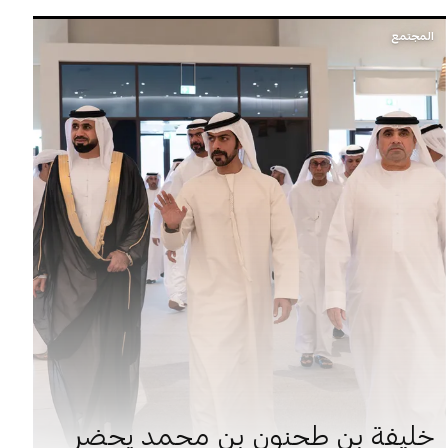
المجتمع
خليفة بن طحنون بن محمد يحضر