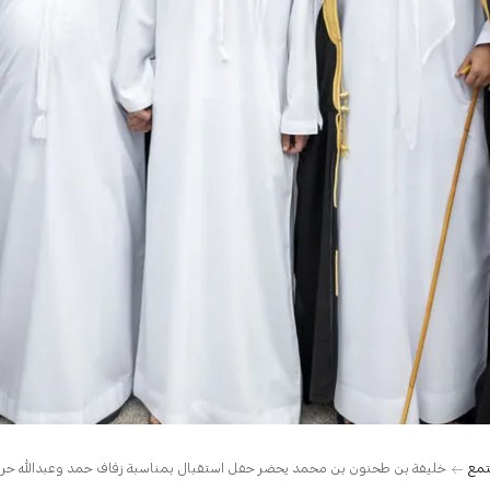
تمع
خليفة بن طحنون بن محمد يحضر حفل استقبال بمناسبة زفاف حمد وعبدالله حرب