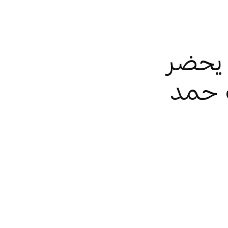
يحضر
 حمد