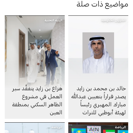
مواضيع ذات صلة
الشؤون الحكومية
البنية التحتية
خالد بن محمد بن زايد
هزاع بن زايد يتفقَّد سير
يصدر قراراً بتعيين عبدالله
العمل في مشروع
مبارك المهيري رئيساً
الظاهر السكني بمنطقة
لهيئة أبوظبي للتراث
العين
الرياضة
الرياضة