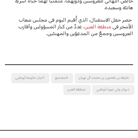
خالص التهاني للعروسين وذويهما، متمنياً لهما حياة أُسرية
هانئة وسعيدة.
حضر حفل الاستقبال، الذي أُقيم اليوم في مجلس شعاب
الأشخر في
منطقة العين
، عددٌ من كبار المسؤولين وأقارب
العروسين وجمعٌ من المدعوّين والمهنئين.
خليفة بن طحنون بن محمد آل نهيان
المجتمع
أخبار حكومة أبوظبي
ديوان ولي عهد أبوظبي
منطقة العين