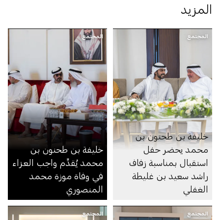
المزيد
المجتمع
المجتمع
خليفة بن طحنون بن
محمد يحضر حفل
خليفة بن طحنون بن
استقبال بمناسبة زفاف
محمد يُقدِّم واجب العزاء
راشد سعيد بن غليطة
في وفاة موزة محمد
الغفلي
المنصوري
المجتمع
المجتمع