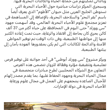
وبالتالي تمكينهم من حماية الحياة والكائنات البحرية فيها.
وسيجري المركز دراسات مباشرة حول الأحياء البحرية التي
تستوطن الخليج العربي مثل حيوان "الأطوم" الذي يعرف أيضاً
باسم "بقر البحر" والسلاحف البحرية، بالإضافة إلى المساهمة في
تعزيز مجتمع علوم الأحياء البحرية العالمي. وقد أسهمت جهود
"سي وورلد" حتى اليوم في المحافظة على حياة أكثر من 37 ألف
كائن بحري كان بحاجة إلى الانقاذ والرعاية، حيث تمت إعادة الكثير
منها إلى مواطنها الطبيعية، وفي ذات الوقت تم توفير المواطن
الآمنة والدائمة للكائنات التي لم يكن بمقدورها العودة بأمان إلى
بيئتها الطبيعية.
ويركز مشروع "سي وورلد أبوظبي" في أحد جوانبه على توفير فرص
تعليمية وتثقيفية مؤثرة وفعّالة للزوار. تتضمن هذه الفرص
التعاون مع الشركاء المحليين لطرح مبادرات متخصصة في
مجال الحياة البحرية وجهود الحفاظ عليها، بما يقدم مصدر إلهام
للأجيال الصاعدة يشجعهم على العمل في مجال علوم ورعاية
الأحياء البحرية في دولة الإمارات.