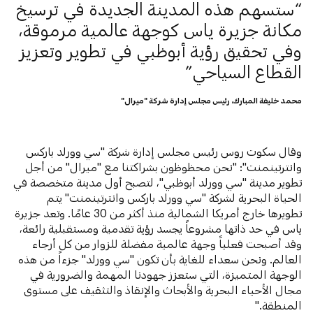
ستسهم هذه المدينة الجديدة في ترسيخ
مكانة جزيرة ياس كوجهة عالمية مرموقة،
وفي تحقيق رؤية أبوظبي في تطوير وتعزيز
القطاع السياحي
محمد خليفة المبارك، رئيس مجلس إدارة شركة "ميرال"
وقال سكوت روس رئيس مجلس إدارة شركة "سي وورلد باركس
وانترتينمنت": "نحن محظوظون بشراكتنا مع "ميرال" من أجل
تطوير مدينة "سي وورلد أبوظبي"، لتصبح أول مدينة متخصصة في
الحياة البحرية لشركة "سي وورلد باركس وانترتينمنت" يتم
تطويرها خارج أمريكا الشمالية منذ أكثر من 30 عامًا. وتعد جزيرة
ياس في حد ذاتها مشروعاً يجسد رؤية تقدمية ومستقبلية رائعة،
وقد أصبحت فعلياً وجهة عالمية مفضلة للزوار من كل أرجاء
العالم. ونحن سعداء للغاية بأن تكون "سي وورلد" جزءاً من هذه
الوجهة المتميزة، التي ستعزز جهودنا المهمة والضرورية في
مجال الأحياء البحرية والأبحاث والإنقاذ والتثقيف على مستوى
المنطقة."