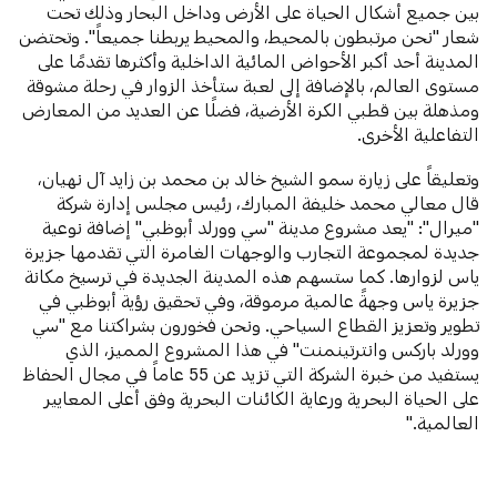
بين جميع أشكال الحياة على الأرض وداخل البحار وذلك تحت
شعار "نحن مرتبطون بالمحيط، والمحيط يربطنا جميعاً". وتحتضن
المدينة أحد أكبر الأحواض المائية الداخلية وأكثرها تقدمًا على
مستوى العالم، بالإضافة إلى لعبة ستأخذ الزوار في رحلة مشوقة
ومذهلة بين قطبي الكرة الأرضية، فضلًا عن العديد من المعارض
التفاعلية الأخرى.
وتعليقاً على زيارة سمو الشيخ خالد بن محمد بن زايد آل نهيان،
قال معالي محمد خليفة المبارك، رئيس مجلس إدارة شركة
"ميرال": "يعد مشروع مدينة "سي وورلد أبوظبي" إضافة نوعية
جديدة لمجموعة التجارب والوجهات الغامرة التي تقدمها جزيرة
ياس لزوارها. كما ستسهم هذه المدينة الجديدة في ترسيخ مكانة
جزيرة ياس وجهةً عالمية مرموقة، وفي تحقيق رؤية أبوظبي في
تطوير وتعزيز القطاع السياحي. ونحن فخورون بشراكتنا مع "سي
وورلد باركس وانترتينمنت" في هذا المشروع المميز، الذي
يستفيد من خبرة الشركة التي تزيد عن 55 عاماً في مجال الحفاظ
على الحياة البحرية ورعاية الكائنات البحرية وفق أعلى المعايير
العالمية."