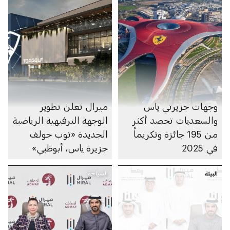
وجهات جزيرتي ياس
ميرال تعلن تطوير
والسعديات تحصد أكثر
الوجهة الترفيهية الرياضية
من 195 جائزة وتكريماً
الجديدة «توب جولف
في 2025
جزيرة ياس، أبوظبي»
البيئة
السياحة