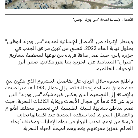
الأعمال الإنشائية لمدينة "سي وورلد أبوظبي"
وينتظر الإنتهاء من الأعمال الإنشائية لمدينة "سي وورلد أبوظبي"
بحلول نهاية العام 2022، لتصبح من كبرى مرافق الجذب في
جزيرة ياس، حيث تعد إضافة فريدة من نوعها لمحفظة مشاريع
"ميرال" المتنامية على الجزيرة بما يعزز مكانتها ضمن أبرز
الوجهات العالمية.
واطلع سموه خلال الزيارة على تفاصيل المشروع الذي يتكون من
عدة طوابق بمساحة إجمالية تصل إلى حوالي 183 ألف متراً مربعاً،
بالإضافة إلى التصميم الذي يعكس خبرة شركة "سي وورلد" التي
تزيد عن 55 عاماً في مجال الأبحاث ورعاية الكائنات البحرية، حيث
تضم مناطق مشابهة للبيئة الطبيعية التي تحتضن مختلف الأنواع
والفصائل البحرية. كما ستقدم المدينة عند اكتمالها تجارب
فريدة من نوعها تجذب الزوار من دولة الإمارات ومختلف أرجاء
العالم لتعزيز معرفتهم وتقديرهم لقيمة الحياة البحرية.