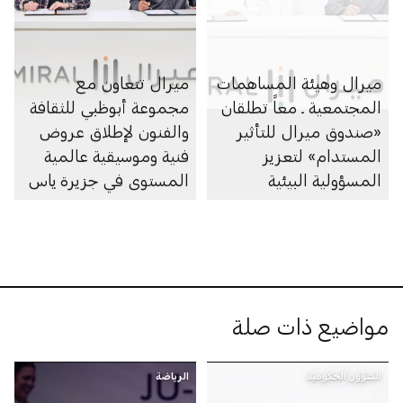
ميرال وهيئة المساهمات
ميرال تتعاون مع
المجتمعية ـ معاً تطلقان
مجموعة أبوظبي للثقافة
«صندوق ميرال للتأثير
والفنون لإطلاق عروض
المستدام» لتعزيز
فنية وموسيقية عالمية
المسؤولية البيئية
المستوى في جزيرة ياس
والمجتمعية
مواضيع ذات صلة
الشؤون الحكومية
الرياضة