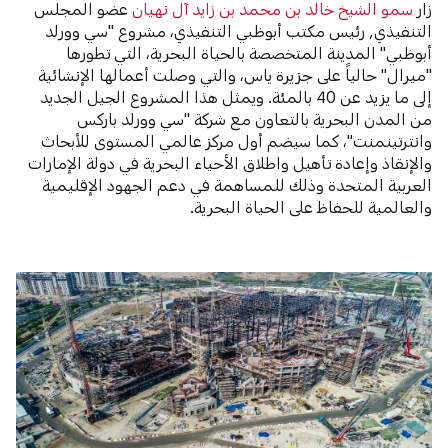
زار
سمو الشيخ خالد بن محمد بن زايد آل نهيان
عضو المجلس
التنفيذي, رئيس مكتب أبوظبي التنفيذي، مشروع "سي وورلد
أبوظبي" المدينة المتخصصة بالحياة البحرية، التي تطورها
"ميرال" حالياً على جزيرة ياس، والتي وصلت أعمالها الإنشائية
إلى ما يزيد عن 40 بالمئة. ويمثل هذا المشروع الجيل الجديد
من المدن البحرية بالتعاون مع شركة "سي وورلد باركس
وانترتينمنت"، كما سيضم أول مركز عالمي المستوى للأبحاث
والإنقاذ وإعادة تأهيل واطلاق الأحياء البحرية في دولة الإمارات
العربية المتحدة وذلك للمساهمة في دعم الجهود الإقليمية
والعالمية للحفاظ على الحياة البحرية.