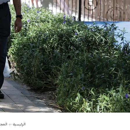
الرئيسية
المج