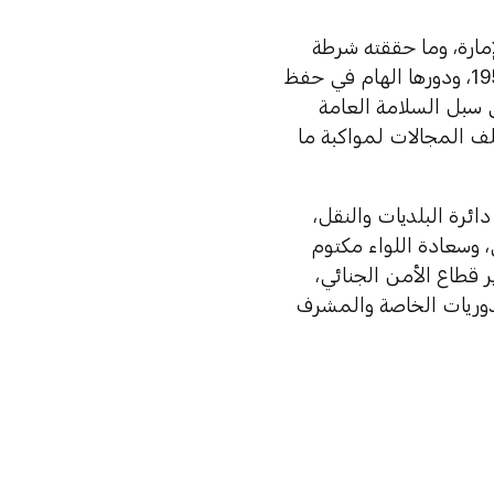
مارة، وما حققته شرطة
أبوظبي من إنجازات خلال مسيرتها التي امتدت منذ بداية تأسيسها عام 1957، ودورها الهام في حفظ
 سبل السلامة العامة
لف المجالات لمواكبة ما
ئرة البلديات والنقل،
، وسعادة اللواء مكتوم
قطاع الأمن الجنائي،
لدوريات الخاصة والمشرف