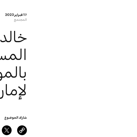
17 فبراير 2023
المجتمع
خالد 
المس
بالمو
لإمار
شارك الموضوع