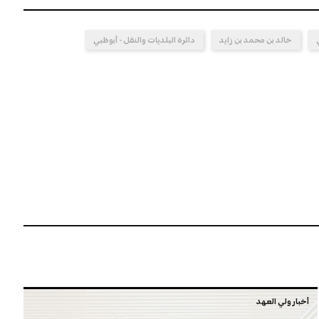
خالد بن محمد بن زايد
دائرة البلديات والنقل - أبوظبي
أخبار ولي العهد