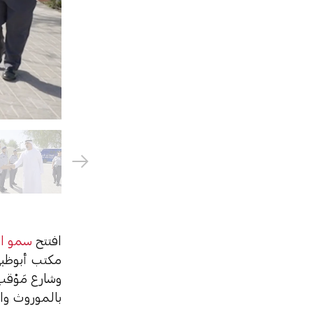
افتتح
سمو ال
مكتب أبوظبي
وشارع مَوْق
بالموروث وال