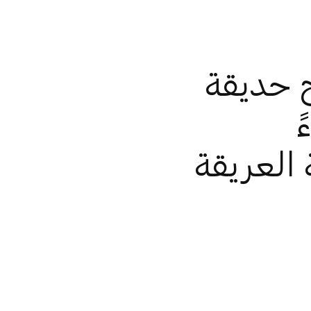
ح حديقة
 العريقة