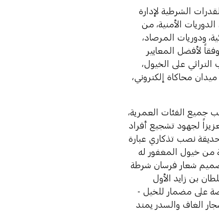
قدرات الشرطية لإدارة
الدوريات الأمنية، من
ية، ودوريات المرصاد،
اً لأفضل المعايير
التراثي على الخيول،
يدان محاكاة إلكتروني،
ب جميع الفئات العمرية،
يزاً لجهود تشجيع أفراد
حديقة نصب تذكاري عبارة
ة من خيول المغفور له
م تصميم شعار فرسان شرطة
ان بن زايد الأول
صة على مضمار للخيل -
ر الغاف والسدر يمتد