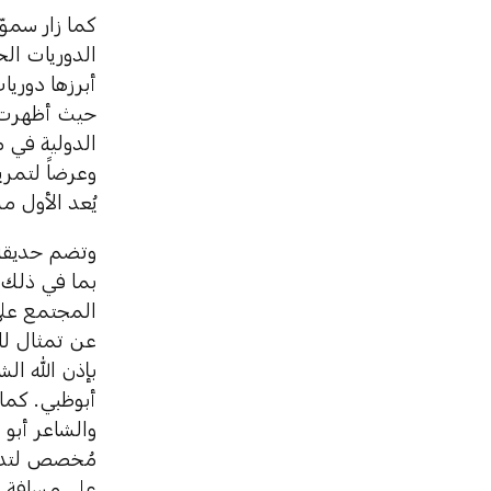
كما زار سموّ
الدوريات الخ
أبرزها دوريا
حيث أظهرت م
الدولية في 
وعرضاً لتمر
يُعد الأول 
وتضم حديقة 
بما في ذلك 
المجتمع على
عن تمثال لل
بإذن الله ال
أبوظبي. كما
والشاعر أبو
مُخصص لتدري
على مسافة 1 كيلومتر.