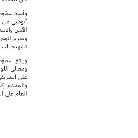
وأشاد سمّوه،
الأمن والاس
وتعزيز الوعي
تشهده الساحة
ورافق سموّه،
ومعالي اللوا
علي الشريفي
والمقدم ركن
العام على ا