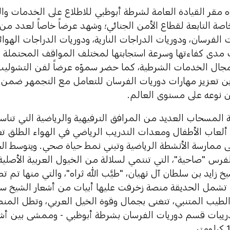
ه مقر القيادة العامة لشرطة أبوظبي للاطلاع على الخدمات وال
اصة التابعة لقطاع الأمن الجنائي؛ وشهد عرضاً خاصاً لعدد من 
ت الفرسان، ودوريات الدراجات النارية، ودوريات الدراجات الهوائ
دى كفاءتها وسرعة استجابتها لمختلف المواقف المحتملة وفق
مجال الخدمات الشرطية، كما حضر سموّه عرضاً لفن التشوليب 
ين تعزيز مهارات دوريات الفرسان للتعامل مع التجمهر ضمن م
من نوعه على مستوى العالم.
المسحاب العديد من المرافق الترفيهية والرياضية التي تناس
ألعاب الأطفال ومعدات التدريب الرياضي في الهواء الطلق تعز
 ممارسة الأنشطة الرياضية وتبني نمط حياة صحي. ويتوسط ال
فرس "صاحية"، التي تنتمي لسلالة من الخيول العربية الأصلي
شيخ زايد بن سلطان آل نهيان، "طيَّب الله ثراه"، والتي منها ت
 تشمل الحديقة منصة زخرفت عليها أبيات من أشعار الشيخ سلط
 الطيب المتنبي، تتغنى بجمال وقوة الخيل العربي، وتطل المن
بات قسم دوريات الفرسان بشرطة أبوظبي - وممشى بين أشجا