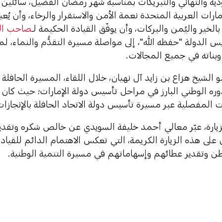
دية والتهاني والتبريكات بمناسبة شهر رمضان الفضيل، سائلين ا
مارات العربية المتحدة نعمة الأمن والاستقرار والرخاء، وأن يُع
الخير واليُمن والبركات، وأن يوفّق القيادة الحكيمة لـ
صاحب الس
يس الدولة "حفظه الله"، إلى مواصلة مسيرة التقدُّم والنماء، لم
 وبناته في جميع المجالات.
الشيخ هزاع بن زايد آل نهيان، خلال اللقاء، المسيرة الحافل
ره الوطني البارز في مراحل تأسيس دولة الإمارات؛ حيث كان م
المفصلية عبر مسيرة تأسيس دولة الاتحاد الحافلة بالإنجازات
زيارة، عبّر معالي أحمد خليفة السويدي عن خالص شكره وتقدي
ن على هذه الزيارة الكريمة، التي تعكس الاهتمام الدائم للقيا
وطن وتقدير عطائهم وإسهاماتهم في مسيرة التنمية الوطنية.