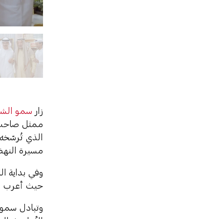
زار
سمو الشيخ
ممثل صاحب ا
الذي تُرسّخه
مسيرة النهض
وفي بداية ا
حيث أعرب سم
وتبادل سمو ا