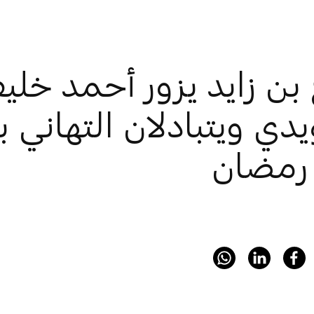
بن زايد يزور أحمد خليف
دي ويتبادلان التهاني ب
رمضان