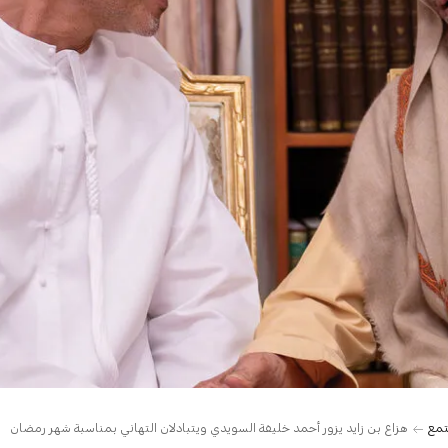
تمع
هزاع بن زايد يزور أحمد خليفة السويدي ويتبادلان التهاني بمناسبة شهر رمضان