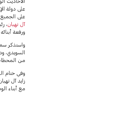
الأحاديث الو
على دولة الإ
على الجميع ب
آل نهيان
، رئ
ورفعة أبنائه
واستذكر سمو 
السويدي، ودو
من المحطات 
وفي ختام ال
زايد آل نهيا
مع أبناء ال