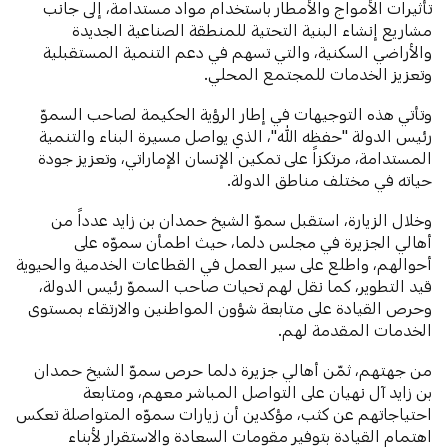
تأثيرات الأمواج والأمطار باستخدام مواد مستدامة، إلى جانب
مشاريع إنشاء البنية التحتية للمنطقة الصناعية الجديدة
والأراضي السكنية، والتي تسهم في دعم التنمية المستقبلية
وتعزيز الخدمات للمجتمع المحلي.
وتأتي هذه التوجيهات في إطار الرؤية الحكيمة لصاحب السموّ
رئيس الدولة "حفظه الله"، الذي يواصل مسيرة البناء والتنمية
المستدامة، مرتكزاً على تمكين الإنسان الإماراتي، وتعزيز جودة
حياته في مختلف مناطق الدولة.
وخلال الزيارة، استقبل سموّ الشيخ حمدان بن زايد عدداً من
أهالي الجزيرة في مجلس دلما، حيث اطمأن سموّه على
أحوالهم، واطلع على سير العمل في القطاعات الخدمية والحيوية
قيد التطوير، كما نقل لهم تحيات صاحب السموّ رئيس الدولة،
وحرص القيادة على متابعة شؤون المواطنين والارتقاء بمستوى
الخدمات المقدمة لهم.
من جهتهم، ثمّن أهالي جزيرة دلما حرص سموّ الشيخ حمدان
بن زايد آل نهيان على التواصل المباشر معهم، ومتابعة
احتياجاتهم عن كثب، مؤكدين أن زيارات سموّه المتواصلة تعكس
اهتمام القيادة بتوفير مقومات السعادة والاستقرار لأبناء