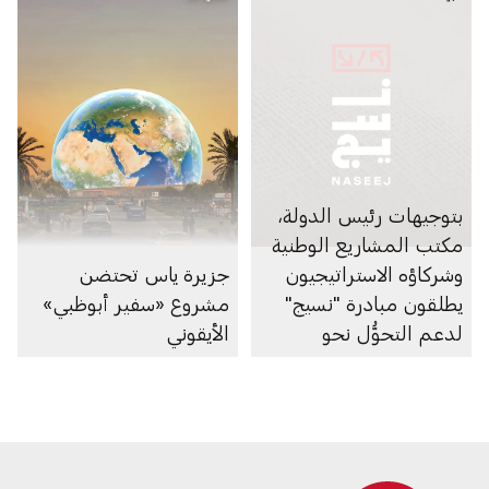
بتوجيهات رئيس الدولة،
مكتب المشاريع الوطنية
وشركاؤه الاستراتيجيون
جزيرة ياس تحتضن
يطلقون مبادرة "نسيج"
مشروع «سفير أبوظبي»
لدعم التحوُّل نحو
الأيقوني
الاقتصاد الدائري