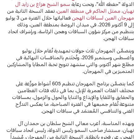
الدولة "حفظه الله"، وتحت رعاية
سمو الشيخ هزاع بن زايد آل
نهيان
،
ممثل الحاكم في منطقة العين
، تعقد النسخة الثانية من
مهرجان العين لسباقات الهجن
فعالياتها خلال الفترة من 3 يوليو
إلى 9 أكتوبر 2026، في ميدان الروضة بمنطقة العين، وذلك
بتنظيم من مركز شؤون السباقات وهجن الرئاسة، وبإشراف اتحاد
سباقات الهجن.
ويتضمَّن المهرجان ثلاث جولات تمهيدية تُقام خلال يوليو
وأغسطس وسبتمبر 2026، وتُختَتم بالمنافسات النهائية في
مطلع شهر أكتوبر، والتي ستشهد تتويج نخبة المطايا والمشاركين
المتميزين في المهرجان.
كما يتضمَّن برنامج المهرجان تنظيم 605 أشواط موزَّعة على
مختلف الفئات العمرية للإبل، بما في ذلك فئات الفطامين
والحقايق واللقايا والإيذاع والثنايا والحول والزمول، بمسافات
متنوعة تُقام جميعها في الفترة الصباحية، ما يعكس التدرُّج
الفني والتنافسي المُعتمَد في سباقات الهجن.
وبهذه المناسبة، أعرب معالي الشيخ سلطان بن حمدان آل
نهيان، مستشار صاحب السمو رئيس الدولة، رئيس اتحاد سباقات
الهجن، عن فخره بانطلاق النسخة الثانية من المهرجان، مُشيداً