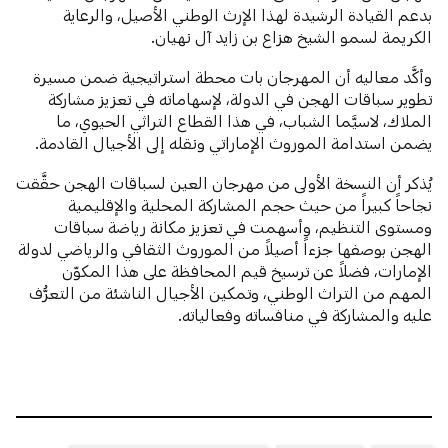
بدعم القيادة الرشيدة لهذا الإرث الوطني الأصيل، والرعاية
الكريمة لسمو الشيخ هزاع بن زايد آل نهيان.
وأكَّد معاليه أن المهرجان بات محطة استراتيجية ضمن مسيرة
تطوير سباقات الهجن في الدولة، لإسهاماته في تعزيز مشاركة
الملاك، لاسيَّما الشباب، في هذا القطاع التراثي الحيوي، ما
يضمن استدامة الموروث الإماراتي ونقله إلى الأجيال القادمة.
يُذكر أن النسخة الأولى من مهرجان العين لسباقات الهجن حقَّقت
نجاحاً كبيراً من حيث حجم المشاركة المحلية والإقليمية
ومستوى التنظيم، وأسهمت في تعزيز مكانة رياضة سباقات
الهجن بوصفها جزءاً أصيلاً من الموروث الثقافي والرياضي لدولة
الإمارات، فضلاً عن ترسيخ قيم المحافظة على هذا المكوّن
المهم من التراث الوطني، وتمكين الأجيال الناشئة من التعرُّف
عليه والمشاركة في منافساته وفعالياته.