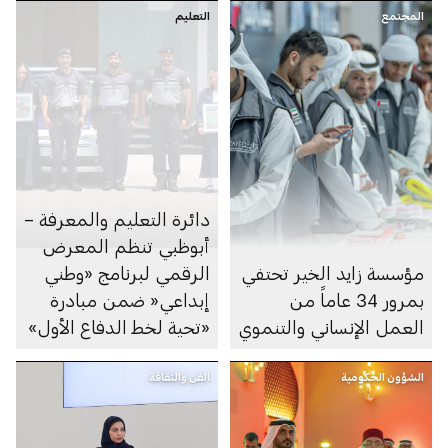
المجتمع
التعليم
دائرة التعليم والمعرفة –
أبوظبي تنظم المعرض
مؤسسة زايد الخير تحتفي
الرقمي لبرنامج «وطني
بمرور 34 عاماً من
إبداعي« ضمن مبادرة
العمل الإنساني والتنموي
«تحية لخط الدفاع الأول»
الشؤون الحكومية
الفن والثقافة