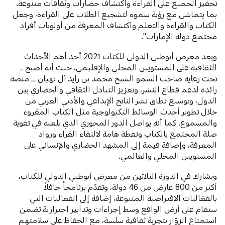
تحفيز الجميع على القراءة واكتشاف حضارات وثقافات متنوعة.
بما يتماشى مع رؤية سموه لتشجيع الطلاب على القراءة، وجعل
الكتاب والقراءة والتعلم واكتشاف المعرفة من أولويات أفراد
مجتمع دولة الإمارات".
ويعد معرض أبوظبي الدولي للكتاب 2021 أحد أهم الأحداث
الثقافية على المستويين المحلي والإقليمي، حيث أنه أصبح ــ
تحت رعاية صاحب السمو الشيخ محمد بن زايد آل نهيان ـــ منصة
رائدة لدعم قطاع النشر، وتعزيز التبادل الثقافي والحضاري بين
الدول، وتوسيع نطاق نشر الناتج الإبداعي والأدبي العربي من
خلال تطوير أحدث الوسائط التكنولوجية مثل الكتاب المقروء
والمسموع. كما أنه يواصل الدور المحوري الذي يلعبه في تقوية
صلة المجتمع بالكتاب ونقطة هامة لالتقاء القراء ورواد
المعرفة، وإضافة قيمة إلى المشهد الحضاري والإنساني على
المستويين المحلي والعالمي.
ويشارك في الدورة الثلاثين من معرض أبوظبي الدولي للكتاب،
أكثر من 800 عارض من 46 دولة، وتقدّم برنامجاً حافلاً
بالفعَاليات الافتراضية المتنوعة، إضافة إلى الفعاليات التي
ستقام على أرض الواقع وسط إجراءات وتدابير احترازية تضمن
استمتاع الزوّار بتجربة ثقافية سلسة، مع الحفاظ على سلامتهم