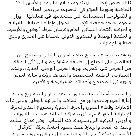
LED تعرض إنجازات الهيئة ومبادراتها على مدار الأشهر الـ12
الماضية ودورها المؤثر في التخفيف من تغير المناخ
والتكنولوجيا المستدامة التي تستخدمها في عملياتها. وزار
سموه أجنحة جمعية الإمارات للخيول وإدارة الصناعات التراثية
والحرفية بالاتحاد النسائي العام وفرسان شرطة أبوظبي والأرشيف
والمكتبة الوطنية والصندوق الدولي للحفاظ على الحباري ونادي
صقاري الإمارات.
وتوقف سموه عند جناح قيادة الحرس الوطني واستمع من
القائمين على الجناح إلى طبيعة مشاركتهم والتي تأتي انطلاقا
من الحرص على التعريف بهوية الحرس الوطني الجديدة، ودعم
المعارض الوطنية المتخصصة والتعريف برؤية ورسالة الحرس
ودوره في المجتمع وأهدافه الاستراتيجية والأمنية.
وزار سموه أيضا أجنحة صندوق خليفة لتطوير المشاريع ولجنة
إدارة المهرجانات والبرامج الثقافية والتراثية بأبوظبي ونادي تراث
الإمارات وقطاع الفنون والحرف اليدوية ومشروع الغدير للحرف
الإماراتية الذي يقدم خلال مشاركته الحالية عددا من الدورات
والورش الحرفية التي تستهدف فئة الشباب. وفي قطاع أسلحة
ومعدات الصيد والرماية تفقد سموه أجنحة شركة " كاراكال "
للأسلحة وشركة "إم بي 3" وإنترناشيونال جولدن جروب وبينونة