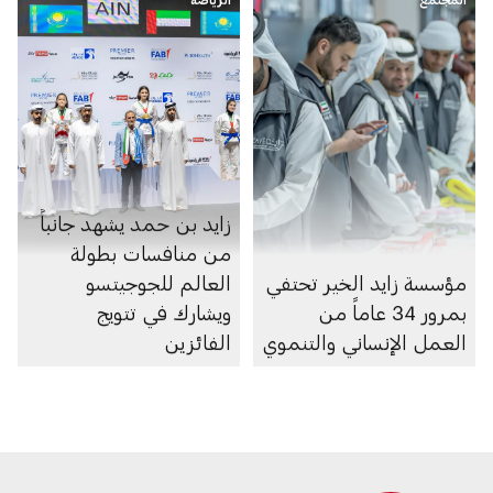
زايد بن حمد يشهد جانباً
من منافسات بطولة
مؤسسة زايد الخير تحتفي
العالم للجوجيتسو
بمرور 34 عاماً من
ويشارك في تتويج
العمل الإنساني والتنموي
الفائزين