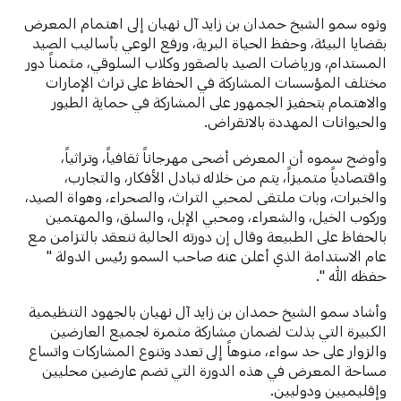
ونوه سمو الشيخ حمدان بن زايد آل نهيان إلى اهتمام المعرض
بقضايا البيئة، وحفظ الحياة البرية، ورفع الوعي بأساليب الصيد
المستدام، ورياضات الصيد بالصقور وكلاب السلوقي، مثمناً دور
مختلف المؤسسات المشاركة في الحفاظ على تراث الإمارات
والاهتمام بتحفيز الجمهور على المشاركة في حماية الطيور
والحيوانات المهددة بالانقراض.
وأوضح سموه أن المعرض أضحى مهرجاناً ثقافياً، وتراثياً،
واقتصادياً متميزاً، يتم من خلاله تبادل الأفكار، والتجارب،
والخبرات، وبات ملتقى لمحبي التراث، والصحراء، وهواة الصيد،
وركوب الخيل، والشعراء، ومحبي الإبل، والسلق، والمهتمين
بالحفاظ على الطبيعة وقال إن دورته الحالية تنعقد بالتزامن مع
عام الاستدامة الذي أعلن عنه صاحب السمو رئيس الدولة "
حفظه الله ".
وأشاد سمو الشيخ حمدان بن زايد آل نهيان بالجهود التنظيمية
الكبيرة التي بذلت لضمان مشاركة مثمرة لجميع العارضين
والزوار على حد سواء، منوهاً إلى تعدد وتنوع المشاركات واتساع
مساحة المعرض في هذه الدورة التي تضم عارضين محليين
وإقليميين ودوليين.