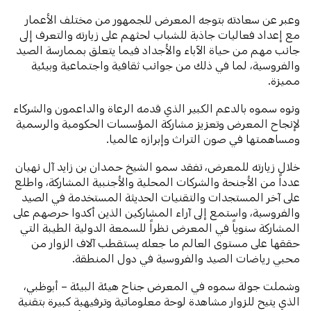
وعبر عن سعادته بتوجه المعرض للجمهور من مختلف الأعمار
مع إعداد فعاليات جاذبة للشباب لحثهم على زيارته والتعرف إلى
جانب مهم من حياة الآباء والأجداد فيما يتعلق بممارسة الصيد
والفروسية، لما في ذلك من جوانب ثقافية واجتماعية وبيئية
مميزة.
ونوه سموه بالدعم الكبير الذي قدمه الرعاة والداعمون والشركاء
لإنجاح المعرض وتعزيز مشاركة المؤسسات الحكومية والرسمية
ومساهمتها في صون التراث وإبرازه عالميا.
خلال زيارته للمعرض، تفقد سمو الشيخ حمدان بن زايد آل نهيان
عدداً من الأجنحة والشركات المحلية والأجنبية المشاركة، واطلع
على آخر المستجدات والتقنيات الحديثة المستخدمة في الصيد
والفروسية، واستمع إلى آراء المشاركين الذين أكدوا حرصهم على
المشاركة سنوياً في المعرض نظراً للسمعة الدولية الطيبة التي
حققها على مستوى العالم ما جعله يستقطب آلاف الزوار من
محبي رياضات الصيد والفروسية في دول المنطقة.
وشملت جولة سموه في المعرض جناح هيئة البيئة – أبوظبي،
الذي يتيح للزوار مشاهدة لوحة معلوماتية وترفيهية كبيرة بتقنية