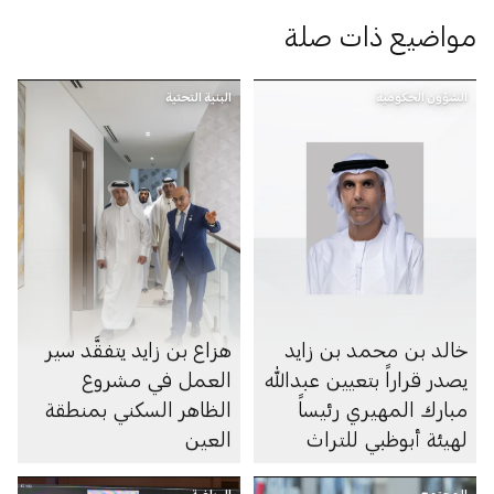
مواضيع ذات صلة
الشؤون الحكومية
البنية التحتية
خالد بن محمد بن زايد
هزاع بن زايد يتفقَّد سير
يصدر قراراً بتعيين عبدالله
العمل في مشروع
مبارك المهيري رئيساً
الظاهر السكني بمنطقة
لهيئة أبوظبي للتراث
العين
المجتمع
الرياضة