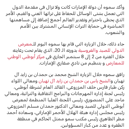
وأكد سموه أن دولة الإمارات كانت ولا تزال في مقدمة الدول
التي تعمل بشتى الوسائل للحفاظ على تراثها الغني والقيم، الأمر
الذي يحظى باحترام وتقدير العالم أجمع إضافة إلى مساهمتها
المباشرة في حماية التراث الإنساني المشترك بين الأمم
والشعوب.
جاء ذلك، خلال الزيارة التي قام بها سموه اليوم للـ
معرض
الدولي للصيد والفروسية
بدورته الـ 20، الذي يقام تحت رعايته
خلال الفترة من 2 إلى 8 سبتمبر الجاري في
مركز أبوظبي الوطني
للمعارض
و بتنظيم من نادي صقاري الإمارات.
رافق سموه خلال الزيارة الشيخ محمد بن حمدان بن زايد آل
نهيان و
الشيخ ياس بن حمدان بن زايد آل نهيان
ومعالي اللواء
ركن طيار فارس خلف المزروعي، القائد العام لشرطة أبوظبي،
رئيس لجنة إدارة المهرجانات والبرامج الثقافية والتراثية، ومعالي
ماجد علي المنصوري، رئيس اللجنة العليا المنظمة لمعرض
أبوظبي الدولي للصيد ومعالي الدكتور حمدان مسلم المزروعي
رئيس مجلس إدارة هيئة الهلال الأحمر الإماراتي، وسعادة أحمد
مطر الظاهري رئيس مكتب سمو ممثل الحاكم في منطقة
الظفرة و عدد من كبار المسؤولين.