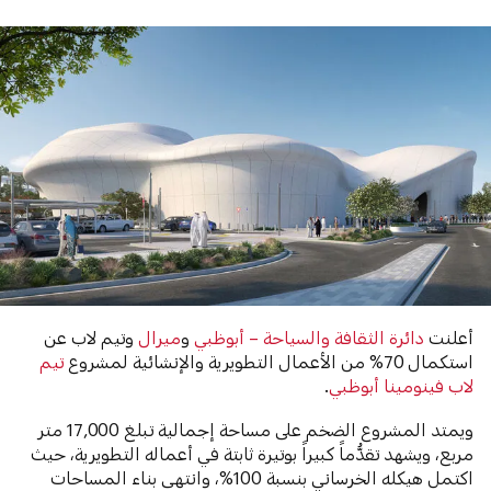
أعلنت
دائرة الثقافة والسياحة – أبوظبي
و
ميرال
وتيم لاب عن
استكمال 70% من الأعمال التطويرية والإنشائية لمشروع
تيم
لاب فينومينا أبوظبي
.
ويمتد المشروع الضخم على مساحة إجمالية تبلغ 17,000 متر
مربع، ويشهد تقدُّماً كبيراً بوتيرة ثابتة في أعماله التطويرية، حيث
اكتمل هيكله الخرساني بنسبة 100%، وانتهى بناء المساحات