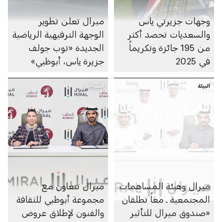
وجهات جزيرتي ياس
ميرال تعلن تطوير
والسعديات تحصد أكثر
الوجهة الترفيهية الرياضية
من 195 جائزة وتكريماً
الجديدة «توب جولف
في 2025
جزيرة ياس، أبوظبي»
البيئة
السياحة
ميرال وهيئة المساهمات
ميرال تتعاون مع
المجتمعية ـ معاً تطلقان
مجموعة أبوظبي للثقافة
«صندوق ميرال للتأثير
والفنون لإطلاق عروض