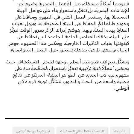
فينومينا أشكالاً مستقلة، مثل الأعمال الحجرية وغيرها من
الإبداعات البشرية، بل تتغيَّر باستمرار بناء على عوامل البيئة
المحيطة بها. ويستمر العمل الفني في الظهور، ويحافظ على
وجوده طالما تمَّ الحفاظ على البيئة المحيطة به، ويزول بغياب
العناية بهذه البيئة. وبهذا يتوسَّع إدراك الزائر بمرور الوقت ليركِّز
على البيئة، بخلاف العناصر المادية الجامدة التي تحافظ على
كينونتها بغياب التأثيرات الخارجية. ويعكس هذا المفهوم جوهر
الحياة بوصفها ظاهرة مذهلة تتمحور حول العمل المتواصل».
ويشكِّل تيم لاب فينومينا أبوظبي وجهة لمحبّي الاستكشاف، حيث
يحتضن أعمالاً فنية تركيبية تتغيَّر باستمرار، مُصمِّمةً بناءً على
مفهوم تيم لاب الجديد عن الظواهر البيئية، المرتكز على نتائج
عملية واسعة من البحث والتطوير، لتشكِّل تجربة فريدة في
أبوظبي.
السياحة
المنطقة الثقافية في السعديات
تيم لاب فينومينا أبوظبي