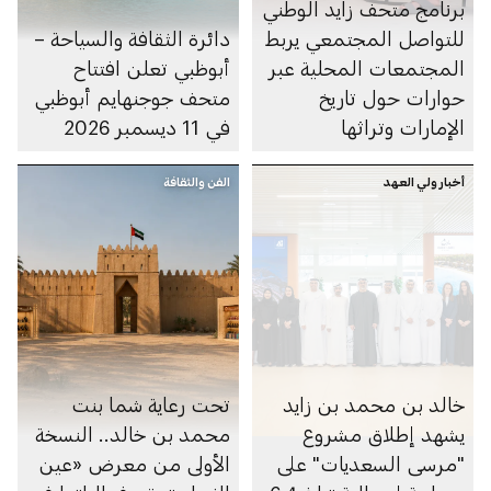
برنامج متحف زايد الوطني
للتواصل المجتمعي يربط
دائرة الثقافة والسياحة –
المجتمعات المحلية عبر
أبوظبي تعلن افتتاح
حوارات حول تاريخ
متحف جوجنهايم أبوظبي
الإمارات وتراثها
في 11 ديسمبر 2026
أخبار ولي العهد
الفن والثقافة
خالد بن محمد بن زايد
تحت رعاية شما بنت
يشهد إطلاق مشروع
محمد بن خالد.. النسخة
"مرسى السعديات" على
الأولى من معرض «عين