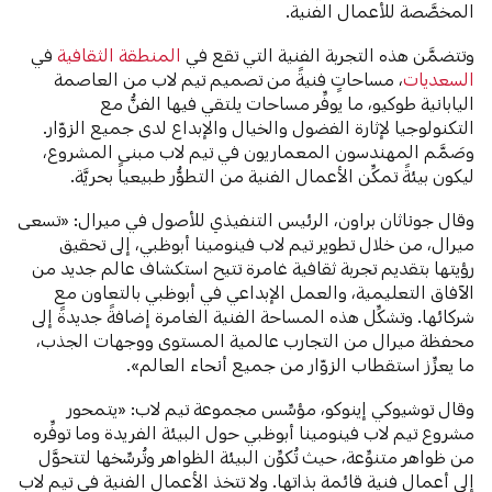
المخصَّصة للأعمال الفنية.
وتتضمَّن هذه التجربة الفنية التي تقع في
المنطقة الثقافية
في
السعديات
، مساحاتٍ فنيةً من تصميم تيم لاب من العاصمة
اليابانية طوكيو، ما يوفِّر مساحات يلتقي فيها الفنُّ مع
التكنولوجيا لإثارة الفضول والخيال والإبداع لدى جميع الزوّار.
وصَمَّم المهندسون المعماريون في تيم لاب مبنى المشروع،
ليكون بيئةً تمكِّن الأعمال الفنية من التطوُّر طبيعياً بحريَّة.
وقال جوناثان براون، الرئيس التنفيذي للأصول في ميرال: «تسعى
ميرال، من خلال تطوير تيم لاب فينومينا أبوظبي،
إلى تحقيق
رؤيتها بتقديم تجربة ثقافية غامرة تتيح استكشاف عالم جديد من
الآفاق التعليمية، والعمل الإبداعي في أبوظبي بالتعاون مع
شركائها. وتشكِّل هذه المساحة الفنية الغامرة إضافةً جديدةً إلى
محفظة ميرال من التجارب عالمية المستوى ووجهات الجذب،
ما يعزِّز استقطاب الزوّار من جميع أنحاء العالم».
وقال توشيوكي إينوكو، مؤسِّس مجموعة تيم لاب: «يتمحور
مشروع
تيم لاب فينومينا أبوظبي حول البيئة الفريدة وما توفِّره
من ظواهر متنوِّعة، حيث تُكوِّن البيئة الظواهر وتُرسِّخها لتتحوَّل
إلى أعمال فنية قائمة بذاتها. ولا تتخذ الأعمال الفنية في تيم لاب