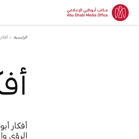
الرئيسية
أفكار
أفك
أفكار أب
الرؤى وا