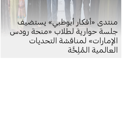
منتدى «أفكار أبوظبي» يستضيف
جلسة حوارية لطلاب «منحة رودس
الإمارات» لمناقشة التحديات
العالمية المُلِحَّة