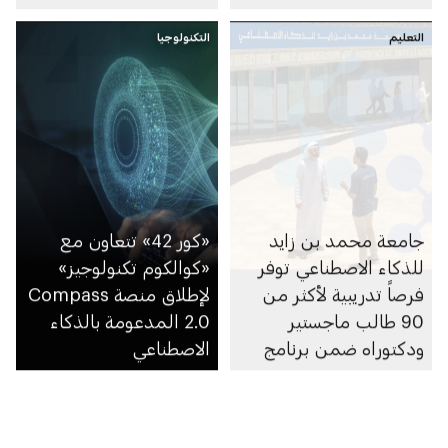
العالمي 2024
التعليم
التكنولوجيا
جامعة محمد بن زايد
«كور 42» تتعاون مع
للذكاء الاصطناعي توفر
«كوالكوم تكنولوجيز»
فرصاً تدريبية لأكثر من
لإطلاق منصة Compass
90 طالب ماجستير
2.0 المدعومة بالذكاء
ودكتوراه ضمن برنامج
الاصطناعي
الخدمات التدريبية