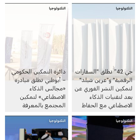
الإنتاجية في القطاع العام
التكنولوجيا
التكنولوجيا
جي 42” تطلق "السفارات
دائرة التمكين الحكومي
الرقمية" و"غرين شيلد"
– أبوظبي تطلق مبادرة
لتمكين النشر الفوري عن
«مجالس الذكاء
بعد لتقنيات الذكاء
الاصطناعي» لتمكين
الاصطناعي مع الحفاظ
المجتمع بالمعرفة
على السلطة السيادية
الرقمية حول الذكاء
الكاملة
التكنولوجيا
التكنولوجيا
الاصطناعي