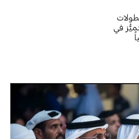
بطولات
يُّز في
ً