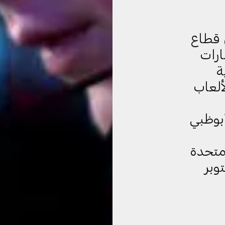
 قطاع
ارات
ة
ألعاب
أبوظبي
ت المتحدة
وبر