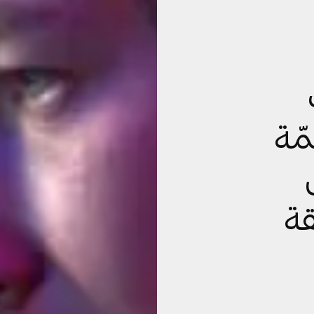
ّة
قة