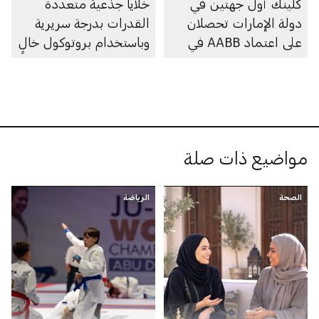
كلينك أول جهتين في
خلايا جذعية متعددة
دولة الإمارات تحصلان
القدرات بدرجة سريرية
على اعتماد AABB في
وباستخدام بروتوكول خالٍ
مجال جمع الخلايا
من الفيروسات لأول مرة
الجذعية المكوّنة للدم
في منطقة الشرق الأوسط
مواضيع ذات صلة
الصحة
الرياضة