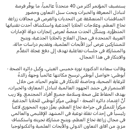
يستضيف المؤتمر أكثر من 40 متحدثاً عالمياً، ما يوفِّر فرصة
لتبادل المعرفة والخبرات وبحث سبل التعاون وحضور
المناقشات المتعمّقة عن التحديات والفرص في مجالات زراعة
نخاع العظم، وعلاجات الخلايا الجذعية واستكشاف أحدث تقنياتها
المتطوِّرة. ويشكِّل الحدث منصةً لعرض إنجازات دولة الإمارات
العربية المتحدة في مجال العلاج بالخلايا الجذعية، ويتيح
للمشاركين عرض أبرز الأبحاث العلمية، وتقديم دراسات حالة،
والمشاركة في جلسات تفاعلية تهدف إلى دفع عجلة التقدُّم
والابتكار في هذا المجال.
وقالت سعادة الدكتورة نورة خميس الغيثي، وكيل دائرة الصحة -
أبوظبي: «تواصل أبوظبي ترسيخ مكانتها عالمياً وجهةً رائدةً
للرعاية الصحية، وحاضنةً للابتكار في علوم الحياة، من خلال
الاستمرار في حشد الجهود العالمية لتبادل المعارف والخبرات،
بهدف الحفاظ على صحة وسلامة جميع أفراد المجتمع. ولا ريب
أنَّ اعتماد دائرة الصحة - أبوظبي مركز أبوظبي للخلايا الجذعية
مركزاً للتميُّز في جراحة نخاع العظم، يعزِّز دوره المحوري لاعباً
رئيسياً في إحداث نقلة نوعية في المشهد الإقليمي والعالمي
في مجال زراعة نخاع العظم، ويتيح مشاركة تجربته واستكشاف
مزيدٍ من آفاق التعاون الدولي والأبحاث العلمية والتكنولوجيا