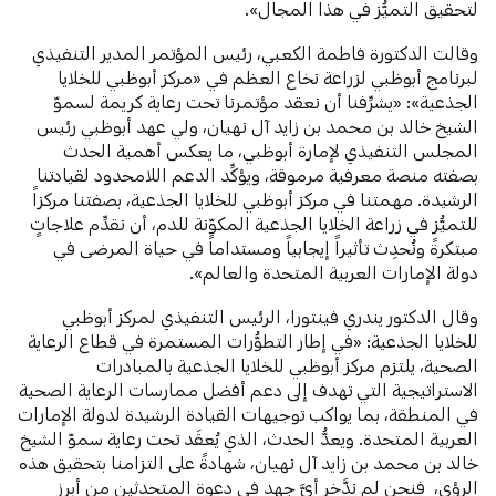
لتحقيق التميُّز في هذا المجال».
وقالت الدكتورة فاطمة الكعبي، رئيس المؤتمر المدير التنفيذي
لبرنامج أبوظبي لزراعة نخاع العظم في «مركز أبوظبي للخلايا
الجذعية»: «يشرِّفنا أن نعقد مؤتمرنا تحت رعاية كريمة لسموّ
الشيخ خالد بن محمد بن زايد آل نهيان، ولي عهد أبوظبي رئيس
المجلس التنفيذي لإمارة أبوظبي، ما يعكس أهمية الحدث
بصفته منصة معرفية مرموقة، ويؤكِّد الدعم اللامحدود لقيادتنا
الرشيدة. مهمتنا في مركز أبوظبي للخلايا الجذعية، بصفتنا مركزاً
للتميُّز في زراعة الخلايا الجذعية المكوّنة للدم، أن نقدِّم علاجاتٍ
مبتكرةً ونُحدِث تأثيراً إيجابياً ومستداماً في حياة المرضى في
دولة الإمارات العربية المتحدة والعالم».
وقال الدكتور يندري فينتورا، الرئيس التنفيذي لمركز أبوظبي
للخلايا الجذعية: «في إطار التطوُّرات المستمرة في قطاع الرعاية
الصحية، يلتزم مركز أبوظبي للخلايا الجذعية بالمبادرات
الاستراتيجية التي تهدف إلى دعم أفضل ممارسات الرعاية الصحية
في المنطقة، بما يواكب توجيهات القيادة الرشيدة لدولة الإمارات
العربية المتحدة. ويعدُّ الحدث، الذي يُعقَد تحت رعاية سموّ الشيخ
خالد بن محمد بن زايد آل نهيان، شهادةً على التزامنا بتحقيق هذه
الرؤى، فنحن لم ندَّخر أيَّ جهد في دعوة المتحدثين من أبرز