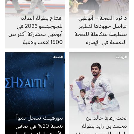
دائرة الصحة – أبوظبي
افتتاح بطولة العالم
تواصل جهودها لتطوير
للجوجيتسو 2026 في
منظومة متكاملة للصحة
أبوظبي بمشاركة أكثر من
النفسية في الإمارة
1500 لاعب ولاعبة
الرياضة
الصحة
تحت رعاية خالد بن
بيورهيلث تسجل نمواً
محمد بن زايد بطولة
بنسبة 20% في صافي
العالم للجوجيتسو تعقد
الأرباح وإيرادات بقيمة