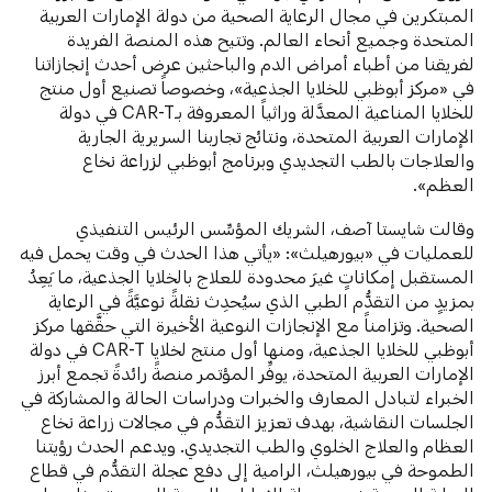
المبتكرين في مجال الرعاية الصحية من دولة الإمارات العربية
المتحدة وجميع أنحاء العالم. وتتيح هذه المنصة الفريدة
لفريقنا من أطباء أمراض الدم والباحثين عرض أحدث إنجازاتنا
في «مركز أبوظبي للخلايا الجذعية»، وخصوصاً تصنيع أول منتج
للخلايا المناعية المعدَّلة وراثياً المعروفة بـCAR-T في دولة
الإمارات العربية المتحدة، ونتائج تجاربنا السريرية الجارية
والعلاجات بالطب التجديدي وبرنامج أبوظبي لزراعة نخاع
العظم».
وقالت شايستا آصف، الشريك المؤسِّس الرئيس التنفيذي
للعمليات في «بيورهيلث»: «يأتي هذا الحدث في وقت يحمل فيه
المستقبل إمكاناتٍ غيرَ محدودة للعلاج بالخلايا الجذعية، ما يَعِدُ
بمزيدٍ من التقدُّم الطبي الذي سيُحدِث نقلةً نوعيَّةً في الرعاية
الصحية. وتزامناً مع الإنجازات النوعية الأخيرة التي حقَّقها مركز
أبوظبي للخلايا الجذعية، ومنها أول منتج لخلايا CAR-T في دولة
الإمارات العربية المتحدة، يوفِّر المؤتمر منصةً رائدةً تجمع أبرز
الخبراء لتبادل المعارف والخبرات ودراسات الحالة والمشاركة في
الجلسات النقاشية، بهدف تعزيز التقدُّم في مجالات زراعة نخاع
العظام والعلاج الخلوي والطب التجديدي. ويدعم الحدث رؤيتنا
الطموحة في بيورهيلث، الرامية إلى دفع عجلة التقدُّم في قطاع