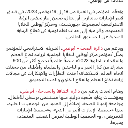
ويُعقَد المؤتمر في الفترة من 18 إلى 19 نوفمبر 2023، في فندق
قصر الإمارات ماندارين أورينتال، ضمن إطار تحقيق الرؤية
الاستراتيجية لمجموعة «بيورهيلث» و«مركز أبوظبي للخلايا
الجذعية»، والرامية إلى إحداث نقلة نوعية في قطاع الرعاية
الصحية على المستوى العالمي.
وبدعمٍ من
دائرة الصحة – أبوظبي
، الشريك الاستراتيجي للمؤتمر،
يمثِّل «مؤتمر مركز أبوظبي للخلايا الجذعية لزراعة نخاع العظم
والعلاجات الخلوية 2023» منصةً عالميةً تجمع أكثر من 600
مشارك من كبار الخبراء والباحثين والعلماء والأطباء من مختلف
أنحاء العالم، لاستكشاف أحدث التطوُّرات والابتكارات في مجالات
زراعة نخاع العظم والعلاج الخلوي والطب التجديدي.
ويقام الحدث بدعمٍ من
دائرة الثقافة والسياحة - أبوظبي
،
ومؤسَّسات رعاية صحية دولية، منها مستشفى بوسطن للأطفال،
وجامعة إنديانا للصحة، إضافةً إلى العديد من الجمعيات الطبية،
منها «جمعية الإمارات لأمراض الدم»، و«جمعية الإمارات
للتمريض»، و«الجمعية الوطنية لمرض التصلب المتعدد»
وغيرها.