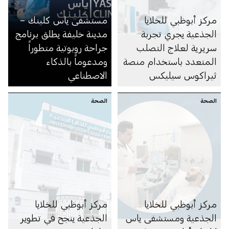
مركز أبوظبي للخلايا
مستشفى ياس كلينك –
الجذعية يجري تجربة
مدينة خليفة يطلق برنامج
سريرية لعلاج التصلب
جراحة روبوتية متطوراً
المتعدد باستخدام منصة
ومدعوماً بالذكاء
ثيراكوس سيليكس
الاصطناعي
للتحسس الضوئي
الصحة
الصحة
مركز أبوظبي للخلايا
مركز أبوظبي للخلايا
الجذعية ومستشفى ياس
الجذعية ينجح في تطوير