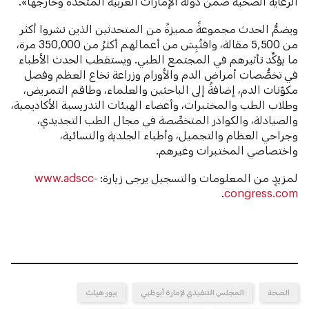
الرعاية الصحية ضمن دولة الإمارات العربية المتحدة وخارجها».
ويضمُّ الحدث مجموعةً مميزةً من المتحدثين الذين نشروا أكثر
من 5,500 مقالة، واقتُبِسَ من أعمالهم أكثرُ من 350,000 مرة،
ما يؤكِّد تأثيرهم في المجتمع الطبي. ويستقطب الحدث الأطباء
في تخصُّصات أمراض الدم والأورام وزراعة نخاع العظم وفصل
مكوّنات الدم، إضافةً إلى الباحثين والعلماء، وطاقم التمريض،
وطلاب الطب والمختبرات، وأعضاء الهيئات التدريسية الأكاديمية،
والصيادلة، والكوادر المتخصِّصة في مجال الطب التجديدي،
وجراحي العظام والتجميل، وأطباء الجلدية والنسائية،
واختصاصي المختبرات وغيرهم.
لمزيدٍ من المعلومات والتسجيل يرجى زيارة:
www.adscc-
.
congress.com
الصحة
المجلس التنفيذي لإمارة أبوظبي
بيور هيلث