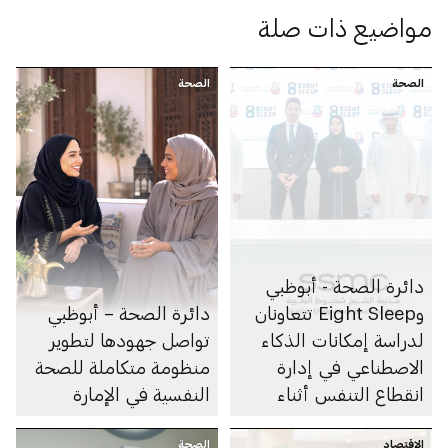
مواضيع ذات صلة
الصحة
الصحة
دائرة الصحة - أبوظبي
وEight Sleep تتعاونان
دائرة الصحة – أبوظبي
لدراسة إمكانات الذكاء
تواصل جهودها لتطوير
الاصطناعي في إدارة
منظومة متكاملة للصحة
انقطاع التنفس أثناء
النفسية في الإمارة
النوم
الاقتصاد
الصحة