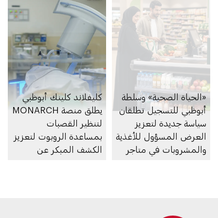
«الحياة الصحية» وسلطة
كليفلاند كلينك أبوظبي
أبوظبي للتسجيل تطلقان
يطلق منصة MONARCH
سياسة جديدة لتعزيز
لتنظير القصبات
العرض المسؤول للأغذية
بمساعدة الروبوت لتعزيز
والمشروبات في متاجر
الكشف المبكر عن
السوبرماركت ومنصاتها
سرطان الرئة
الإلكترونية