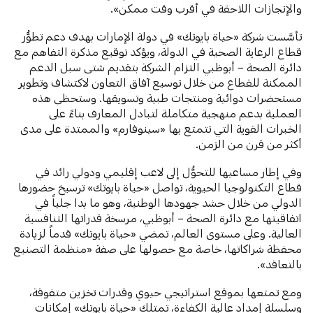
والإنجازات اللاحقة في أقرب وقت ممكن».
تأسَّست شركة «حياة بايوتك» في دولة الإمارات بهدف دعم تطوُّر
قطاع الرعاية الصحية في الدولة، ويؤكد توقيع مذكرة التفاهم مع
دائرة الصحة – أبوظبي التزام الشركة بتقديم شتى سبل الدعم
الممكنة للقطاع من خلال توسيع آفاق التعاون لاكتشاف وتطوير
مستحضرات دوائية ومنتجات طبية وتسويقها. وستحظى هذه
العملية بدعم منهجية متكاملة لتبادل المعارف بناءً على
الخبرات القوية التي تتمتع بها «سينوفارم» والممتدة على مدى
أكثر من قرن من الزمن.
وفي إطار مساعيها للتحوُّل إلى لاعب إقليمي ودولي رائد في
قطاع التكنولوجيا الحيوية، تواصل «حياة بايوتك» ترسيخ حضورها
الدولي من خلال حشد جهودها الوطنية، وهو ما بدا جلياً في
اتفاقيتها مع دائرة الصحة – أبوظبي، مرسخة قدراتها التنافسية
العالية. وعلى مستوى العالم، تمضي «حياة بايوتك» قدماً لزيادة
محفظة شراكاتها، خاصة مع حصولها على صفة «منظمة التصنيع
بالتعاقد».
ومع تمتعها بموقع استراتيجي حيوي وقدرات تخزين متفوقة،
وسلسلة إمداد عالية الكفاءة، تمتلك «حياة بايوتك» إمكانات