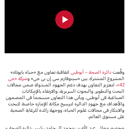
0:00
0:00
وقَّعت
دائرة الصحة – أبوظبي
اتفاقية تعاون مع «حياة بايوتك»
المشروع المشترك بين «سينوفارم سي إن بي جي» و
شركة «جي
42»
، لتعزيز التعاون بهدف دعم الجهود المبذولة ضمن مجالات
البحث والتطوير، والبحوث السريرية، والارتقاء بالإمكانات
الصناعية في أبوظبي. ويأتي هذا التعاون منسجماً في المضمون
والأهداف مع جهود الدائرة لترسيخ مكانة الإمارة حاضنة للبحث
والابتكار في مجالات علوم الحياة، ووجهة رائدة للرعاية الصحية
على مستوى العالم.
وبحضور معالي عبد الله بن محمد آل حامد، رئيس دائرة الصحة –