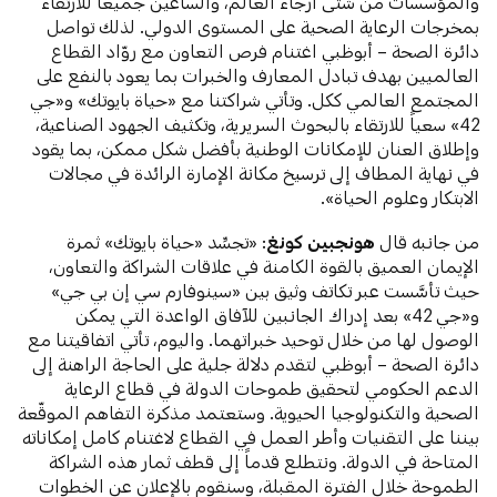
والمؤسسات من شتى أرجاء العالم، والساعين جميعاً للارتقاء
بمخرجات الرعاية الصحية على المستوى الدولي. لذلك تواصل
دائرة الصحة – أبوظبي اغتنام فرص التعاون مع روّاد القطاع
العالميين بهدف تبادل المعارف والخبرات بما يعود بالنفع على
المجتمع العالمي ككل. وتأتي شراكتنا مع «حياة بايوتك» و«جي
42» سعياً للارتقاء بالبحوث السريرية، وتكثيف الجهود الصناعية،
وإطلاق العنان للإمكانات الوطنية بأفضل شكل ممكن، بما يقود
في نهاية المطاف إلى ترسيخ مكانة الإمارة الرائدة في مجالات
الابتكار وعلوم الحياة».
من جانبه قال
هونجبين كونغ
: «تجسِّد «حياة بايوتك» ثمرة
الإيمان العميق بالقوة الكامنة في علاقات الشراكة والتعاون،
حيث تأسَّست عبر تكاتف وثيق بين «سينوفارم سي إن بي جي»
و«جي 42» بعد إدراك الجانبين للآفاق الواعدة التي يمكن
الوصول لها من خلال توحيد خبراتهما. واليوم، تأتي اتفاقيتنا مع
دائرة الصحة – أبوظبي لتقدم دلالة جلية على الحاجة الراهنة إلى
الدعم الحكومي لتحقيق طموحات الدولة في قطاع الرعاية
الصحية والتكنولوجيا الحيوية. وستعتمد مذكرة التفاهم الموقّعة
بيننا على التقنيات وأطر العمل في القطاع لاغتنام كامل إمكاناته
المتاحة في الدولة. ونتطلع قدماً إلى قطف ثمار هذه الشراكة
الطموحة خلال الفترة المقبلة، وسنقوم بالإعلان عن الخطوات