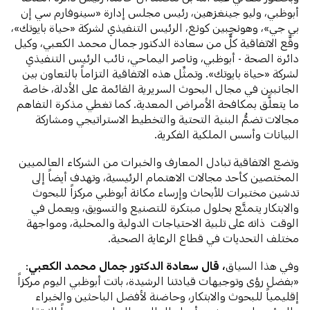
أبوظبي، وليو جينغزهين، رئيس مجلس إدارة «سينوفارم سي إن
بي جي»، وهونجبين كونغ، الرئيس التنفيذي لشركة «حياة بايوتك»،
وقَّع الاتفاقية كلٌّ من سعادة الدكتور جمال محمد الكعبي، وكيل
دائرة الصحة - أبوظبي، وناصر اليماحي، نائب الرئيس التنفيذي
لشركة «حياة بايوتك». وتمثِّل هذه الاتفاقية التزاماً بالتعاون بين
الجانبين في مجال البحوث السريرية القائمة على الأدلة، خاصة
ما يتعلَّق بمكافحة الأمراض المعدية. كما تغطي مذكرة التفاهم
مجالات تضمُّ البنية التحتية والتخطيط الاستراتيجي ومشاركة
البيانات وأسس الملكية الفكرية.
وتضع الاتفاقية تبادل المعارف والخبرات من الشركاء العالميين
المختصين كأحد مجالات الاهتمام الرئيسية، وتهدف أيضاً إلى
تدشين مختبرات للأبحاث وإرساء مكانة أبوظبي مركزاً للبحوث
والابتكار يتمتَّع بحلول مبتكرة للتصنيع والتسويق، ويعمل في
الوقت ذاته على تلبية الاحتياجات الدولية والمحلية، ومواجهة
مختلف التحديات في قطاع الرعاية الصحية.
وفي هذا السياق
، قال سعادة الدكتور جمال محمد الكعبي
:
«بفضل رؤى وتوجيهات قيادتنا الرشيدة، باتت أبوظبي اليوم مركزاً
إقليمياً للبحوث والابتكار، وحاضنة لأفضل الباحثين والخبراء