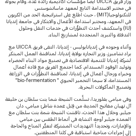
وزار فريق UICCA أيضاً مؤسَّسات أكاديمية رائدة عدة، وقام بجولة
في مختبر الاستدامة التابع لمعهد ماساتشوستس
للتكنولوجيا(MIT) ، حيث اطلع على استراتيجية الحد من الكربون
في المعهد، ومختبر استدامة الأعمال والابتكار في جامعة إنديانا
(IU) واستكشف أحدث التطوُّرات في خدمات النقل وحلول
التدفئة والتبريد المتجددة لمشاريع البناء.
وأثناء وجوده في إنديانابوليس - إنديانا، التقى فريق UICCA مع
براد تشامبرز، وزير التجارة بولاية إنديانا، لمناقشة العمل المبتكر
لشركة إنديانا للتنمية الاقتصادية في تصنيع مواد البناء الخضراء
وتوليد الوقود المستدام. كما اجتمع الفريق مع قادة أعمال
وخبراء ورجال أعمال في إنديانا، لمناقشة التطوُّرات في الزراعة
المستدامة، لا سيما التخمير الحيوي " bio-fermentation"
وتصنيع المأكولات البحرية.
وفي ميامي بفلوريدا، تسلَّمت الشيخة شما بنت سلطان بن خليفة
آل نهيان مفاتيح المدينة من قِبَل عمدة شاطئ ميامي، دان
جيلبر. وخلال هذا الحدث، ناقشت الشيخة شمة بنت سلطان مع
العمدة جيلبر أوجه التشابه في أنماط الطقس بين ميامي
والإمارات، وتحديداً التهديدات المشتركة لتغيُّر المناخ والحاجة
إلى إجراءات مناخية استباقية في كلتا المنطقتين.