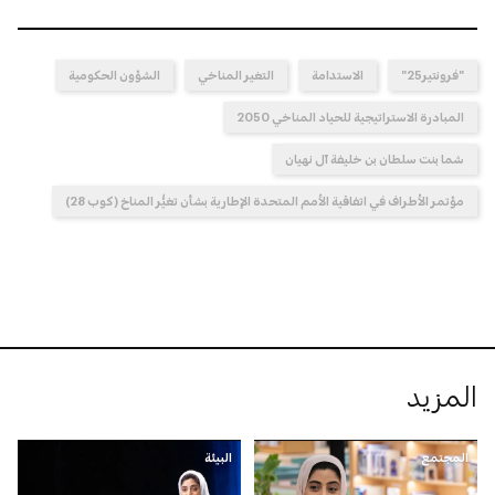
"فرونتير25"
الاستدامة
التغير المناخي
الشؤون الحكومية
المبادرة الاستراتيجية للحياد المناخي 2050
شما بنت سلطان بن خليفة آل نهيان
مؤتمر الأطراف في اتفاقية الأمم المتحدة الإطارية بشأن تغيُّر المناخ (كوب 28)
المزيد
المجتمع
البيئة