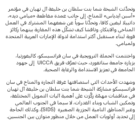
وتحدَّثت الشيخة شما بنت سلطان بن خليفة آل نهيان في مؤتمر
«أسبن آيدياس» للمناخ، إلى جانب عمدة مقاطعة «ميامي ديد»،
دانييلا ليفين كافا، وتحدَّثا سوياً عن شغفهما المشترك في العمل
المناخي والابتكار، وناقشا كيف تشكِّل هذه المقاربة بينهما ركائز
قوية لبناء مستقبل أكثر استدامة لدولة الإمارات العربية المتحدة
ولميامي.
واختتمت الحملة الترويجية في سان فرانسيسكو، كاليفورنيا،
بزيارة جامعة ستانفورد، حيث تعرَّف فريق UICCA إلى جهود
الجامعة في تعزيز الاستدامة والرعاية الصحية.
وشهدت الأحداث التي استضافتها غرفة التجارة والمناخ في سان
فرانسيسكو مشاركة الشيخة شما بنت سلطان بن خليفة آل نهيان
في مناقشات مهمّة ركَّزت على أهمية آليات التمويل المختلفة،
وتمكين الشباب وبناء القدرات، لا سيما في الجنوب العالمي
وعبر المناطق النامية الجزرية الصغيرة (SIDS)، وكذلك الحاجة
إلى تحديد أولويات العمل من خلال منظور متوازن بين الجنسين.