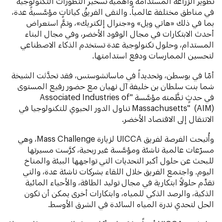
تطوير الزراعة المستدامة وأهمية تسخير التطوُّرات التكنولوجية
في مناطق مختلفة عالمياً. والتقى الفريقُ كياناتٍ مؤسَّسيةً عدة،
بما في ذلك «هاني ويل» و«جنرال إلكتريك»، وتمَّ استعراض
أحدث الابتكارات في مجال الوقود الأخضر، وفي مجال البناء
المستدام، وحلول تكنولوجية عدة تستخدم الذكاء الاصطناعي
لتحسين الممارسات ودفع استدامتها.
أمّا في بوسطن، وتحديداً في ماساتشوستس، فقد تحدَّثت الشيخة
شما بنت سلطان بن خليفة آل نهيان مع حضور رفيع المستوى
في حدثٍ نظَّمته مؤسَّسة "Associated Industries of
Massachusetts" (AIM) تناول الدور الحيوي للتكنولوجيا في
الانتقال إلى الاقتصاد الأخضر.
وأُتيحت الفرصة لفريق UICCA لزيارة Mass Challenge، وهي
مسرّعات عالمية ناشئة ومؤسَّسة غير ربحية، كرَّست مسيرتها
للبحث عن حلول أكبر التحديات التي تواجهها البيئة والمناخ
اليوم. واجتمع الفريق خلال اللقاء بشركات ناشئة عدة، والتي
تقدِّم حلولاً ابتكارية في مجال توليد الطاقة، والأحياء المائية
الذكية، والرصد الذكي للمياه، وابتكارات أخرى يمكن أن تكون
الحل لتحدي ندرة المياه السائدة في الشرق الأوسط.