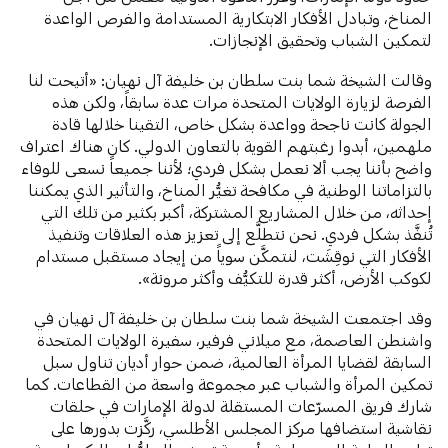
المناخ، وتبادل الأفكار الابتكارية المستدامة والفرص الواعدة
لتمكين الشباب وتحقيق الإنجازات.
وقالت الشيخة شما بنت سلطان بن خليفة آل نهيان: «أتيحت لنا
الفرصة لزيارة الولايات المتحدة مرات عدة سابقاً، ولكن هذه
الجولة كانت ناجحة وواعدة بشكل خاص، التقينا خلالها قادة
ملهمين، أبدوا رغبتهم القوية بالتعاون الدولي. كان هناك اعتراف
واضح بأننا يجب ألا نعمل بشكل فردي؛ لأننا جميعاً نسعى للوفاء
بالتزاماتنا الوطنية في مكافحة تغيُّر المناخ، والتأثير الذي يمكننا
إحداثه، من خلال المشاريع المشتركة، أكبر بكثير من تلك التي
تُنفَّذ بشكل فردي. نحن نتطلَّع إلى تعزيز هذه العلاقات وتنفيذ
الأفكار التي نوقِشَت، لنتمكَّن سوياً من إيجاد مستقبل مستدام
لكوكب الأرض، أكثر قدرة للتكيُّف وأكثر مرونة».
وقد اجتمعت الشيخة شما بنت سلطان بن خليفة آل نهيان في
واشنطن العاصمة، مع ميلاني فرفير، سفيرة الولايات المتحدة
السابقة لقضايا المرأة العالمية، ضمن حوار أديان تناول سبل
تمكين المرأة والشباب عبر مجموعة واسعة من القطاعات. كما
شارك فريق المسرّعات المستقلة لدولة الإمارات في حلقات
نقاشية استضافها مركز المجلس الأطلسي، ركَّزت بدورها على