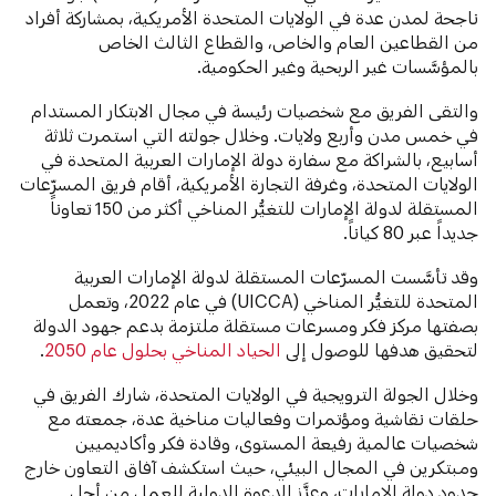
ناجحة لمدن عدة في الولايات المتحدة الأمريكية، بمشاركة أفراد
من القطاعين العام والخاص، والقطاع الثالث الخاص
بالمؤسَّسات غير الربحية وغير الحكومية.
والتقى الفريق مع شخصيات رئيسة في مجال الابتكار المستدام
في خمس مدن وأربع ولايات. وخلال جولته التي استمرت ثلاثة
أسابيع، بالشراكة مع سفارة دولة الإمارات العربية المتحدة في
الولايات المتحدة، وغرفة التجارة الأمريكية، أقام فريق المسرّعات
المستقلة لدولة الإمارات للتغيُّر المناخي أكثر من 150 تعاوناً
جديداً عبر 80 كياناً.
وقد تأسَّست المسرّعات المستقلة لدولة الإمارات العربية
المتحدة للتغيُّر المناخي (UICCA) في عام 2022، وتعمل
بصفتها مركز فكر ومسرعات مستقلة ملتزمة بدعم جهود الدولة
لتحقيق هدفها للوصول إلى
الحياد المناخي بحلول عام 2050
.
وخلال الجولة الترويجية في الولايات المتحدة، شارك الفريق في
حلقات نقاشية ومؤتمرات وفعاليات مناخية عدة، جمعته مع
شخصيات عالمية رفيعة المستوى، وقادة فكر وأكاديميين
ومبتكرين في المجال البيئي، حيث استكشف آفاق التعاون خارج
حدود دولة الإمارات، وعزَّز الدعوة الدولية للعمل من أجل