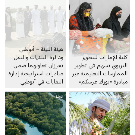
هيئة البيئة – أبوظبي
كلية الإمارات للتطوير
ودائرة البلديات والنقل
التربوي تسهم في تطوير
تعززان تعاونهما ضمن
الممارسات التعليمية عبر
مبادرات استراتيجية إدارة
مبادرة «بورك غرسكم»
النفايات في أبوظبي
الفن والثقافة
البيئة