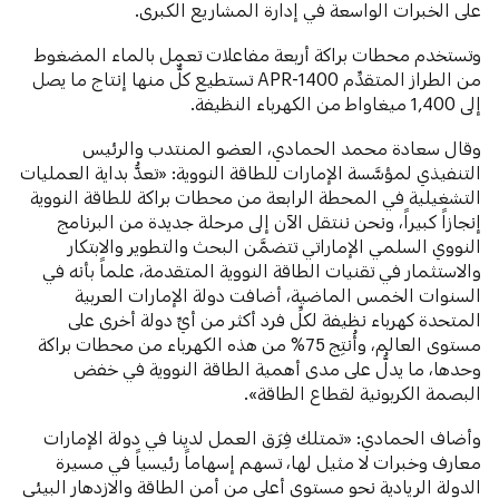
على الخبرات الواسعة في إدارة المشاريع الكبرى.
وتستخدم محطات براكة أربعة مفاعلات تعمل بالماء المضغوط
من الطراز المتقدِّم APR-1400 تستطيع كلٌّ منها إنتاج ما يصل
إلى 1,400 ميغاواط من الكهرباء النظيفة.
وقال سعادة محمد الحمادي، العضو المنتدب والرئيس
التنفيذي لمؤسَّسة الإمارات للطاقة النووية: «تعدُّ بداية العمليات
التشغيلية في المحطة الرابعة من محطات براكة للطاقة النووية
إنجازاً كبيراً، ونحن ننتقل الآن إلى مرحلة جديدة من البرنامج
النووي السلمي الإماراتي تتضمَّن البحث والتطوير والابتكار
والاستثمار في تقنيات الطاقة النووية المتقدمة، علماً بأنه في
السنوات الخمس الماضية، أضافت دولة الإمارات العربية
المتحدة كهرباء نظيفة لكلِّ فرد أكثر من أيِّ دولة أخرى على
مستوى العالم، وأُنتِج 75% من هذه الكهرباء من محطات براكة
وحدها، ما يدلُّ على مدى أهمية الطاقة النووية في خفض
البصمة الكربونية لقطاع الطاقة».
وأضاف الحمادي: «تمتلك فِرَق العمل لدينا في دولة الإمارات
معارف وخبرات لا مثيل لها، تسهم إسهاماً رئيسياً في مسيرة
الدولة الريادية نحو مستوى أعلى من أمن الطاقة والازدهار البيئي