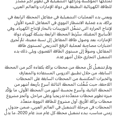
تمتلكها المؤسَّسة وذراعها التشغيلية في تطوير أكبر مصدر
للطاقة الكهربائية النظيفة في دولة الإمارات والعالم العربي.
ويعني بدء العمليات التشغيلية في مفاعل المحطة الرابعة في
براكة، بدء عملية الانشطار النووي في المفاعل للمرة الأولى
لإنتاج الحرارة التي تشغِّل التوربينات بالبخار لإنتاج الكهرباء. وفي
الأسابيع المقبلة، ستُربَط المحطة الرابعة بشبكة كهرباء دولة
الإمارات، بعد وصول طاقة المفاعل إلى نسبة معينة، ثمَّ تُجرى
اختبارات مصاحِبة لعملية الرفع التدريجي لمستوى طاقة
المفاعل، وصولاً إلى مستوى الطاقة القصوى، ويلي ذلك بدء
التشغيل التجاري خلال أشهر عدة.
وتمَّ تشغيلُ كلِّ محطة من محطات براكة بكفاءة أكبر من المحطة
السابقة، من خلال تطبيق الدروس المستفادة والمعارف
والخبرات المكتسَبة من المحطات السابقة على المحطات
اللاحقة، حيث شُغِّلت المحطة الثالثة أسرع بأربعة أشهر من
المحطة الثانية، وأسرع بخمسة أشهر من المحطة الأولى، ما يؤكِّد
ميزة تطوير محطات متعدِّدة تدريجياً وعلى مراحل. وأنجز مشروع
محطات براكة الأربع، أول مشروع للطاقة النووية متعدِّد
المحطات في مرحلة التشغيل في العالم العربي، ضمن جدول
زمني مناسب، ببدء تشغيل محطة كل عام منذ عام 2020، ما يدلُّ