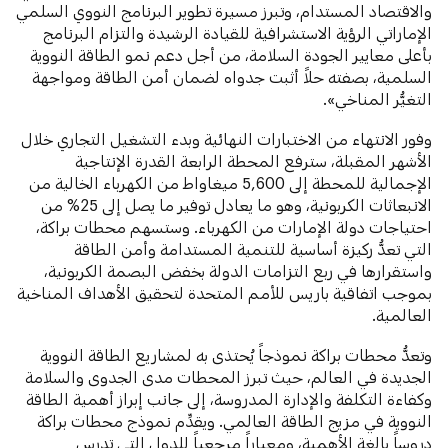
والاقتصاد المستدام، وتبرز مسيرة تطوير البرنامج النووي السلمي
الإماراتي الرؤية الاستشرافية للقيادة الرشيدة والتزام البرنامج
بأعلى معايير الجودة السلامة، من أجل دعم نمو الطاقة النووية
السلمية، بصفته حلاً أثبت جدواه لضمان أمن الطاقة ومواجهة
التغيُّر المناخي».
وفور الانتهاء من الاختبارات النهائية وبدء التشغيل التجاري خلال
الأشهر المقبلة، سترفع المحطة الرابعة القدرة الإنتاجية
الإجمالية للمحطة إلى 5,600 ميغاواط من الكهرباء الخالية من
الانبعاثات الكربونية، وهو ما يعادل توفير ما يصل إلى 25% من
احتياجات دولة الإمارات من الكهرباء. وستسهم محطات براكة،
التي تعدُّ ركيزة أساسية للتنمية المستدامة وأمن الطاقة
واستقرارها في ربع التزامات الدولة بخفض البصمة الكربونية،
بموجب اتفاقية باريس للأمم المتحدة لتحقيق الأهداف المناخية
العالمية.
وتعدُّ محطات براكة نموذجاً يُحتذى به لمشاريع الطاقة النووية
الجديدة في العالم، حيث تبرز المحطات مدى الجدوى والسلامة
وكفاءة التكلفة والإدارة المدروسة، إلى جانب إبراز أهمية الطاقة
النووية في مزيج الطاقة العالمي. ويقدِّم نموذج محطات براكة
دروساً بالغة الأهمية، ومعياراً مرجعياً للدول التي تدرس