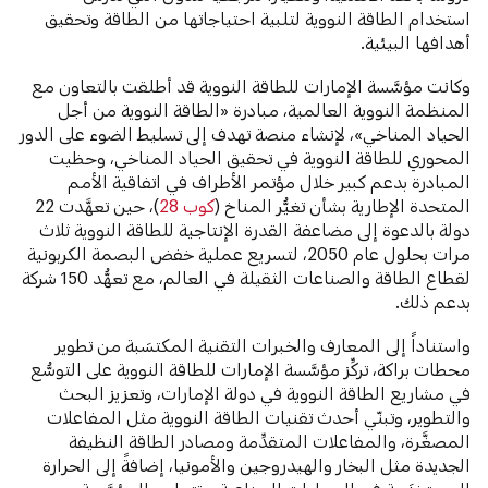
استخدام الطاقة النووية لتلبية احتياجاتها من الطاقة وتحقيق
أهدافها البيئية.
وكانت مؤسَّسة الإمارات للطاقة النووية قد أطلقت بالتعاون مع
المنظمة النووية العالمية، مبادرة «الطاقة النووية من أجل
الحياد المناخي»، لإنشاء منصة تهدف إلى تسليط الضوء على الدور
المحوري للطاقة النووية في تحقيق الحياد المناخي، وحظيت
المبادرة بدعم كبير خلال مؤتمر الأطراف في اتفاقية الأمم
المتحدة الإطارية بشأن تغيُّر المناخ (
كوب 28
)، حين تعهَّدت 22
دولة بالدعوة إلى مضاعفة القدرة الإنتاجية للطاقة النووية ثلاث
مرات بحلول عام 2050، لتسريع عملية خفض البصمة الكربونية
لقطاع الطاقة والصناعات الثقيلة في العالم، مع تعهُّد 150 شركة
بدعم ذلك.
واستناداً إلى المعارف والخبرات التقنية المكتسَبة من تطوير
محطات براكة، تركِّز مؤسَّسة الإمارات للطاقة النووية على التوسُّع
في مشاريع الطاقة النووية في دولة الإمارات، وتعزيز البحث
والتطوير، وتبنّي أحدث تقنيات الطاقة النووية مثل المفاعلات
المصغَّرة، والمفاعلات المتقدِّمة ومصادر الطاقة النظيفة
الجديدة مثل البخار والهيدروجين والأمونيا، إضافةً إلى الحرارة