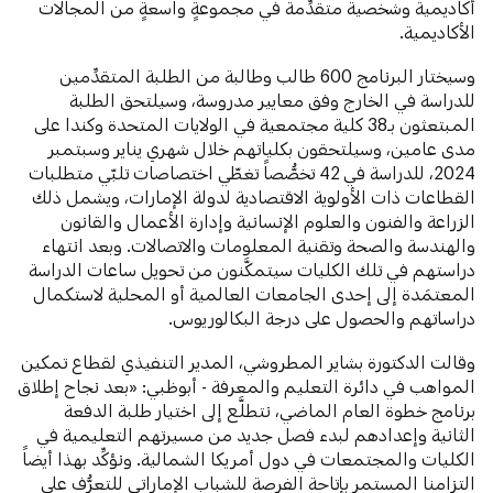
أكاديمية وشخصية متقدِّمة في مجموعةٍ واسعةٍ من المجالات
الأكاديمية.
وسيختار البرنامج 600 طالب وطالبة من الطلبة المتقدِّمين
للدراسة في الخارج وفق معايير مدروسة، وسيلتحق الطلبة
المبتعثون بـ38 كلية مجتمعية في الولايات المتحدة وكندا على
مدى عامين، وسيلتحقون بكلياتهم خلال شهري يناير وسبتمبر
2024، للدراسة في 42 تخصُّصاً تغطّي اختصاصات تلبّي متطلبات
القطاعات ذات الأولوية الاقتصادية لدولة الإمارات، ويشمل ذلك
الزراعة والفنون والعلوم الإنسانية وإدارة الأعمال والقانون
والهندسة والصحة وتقنية المعلومات والاتصالات. وبعد انتهاء
دراستهم في تلك الكليات سيتمكَّنون من تحويل ساعات الدراسة
المعتمَدة إلى إحدى الجامعات العالمية أو المحلية لاستكمال
دراساتهم والحصول على درجة البكالوريوس.
وقالت الدكتورة بشاير المطروشي، المدير التنفيذي لقطاع تمكين
المواهب في دائرة التعليم والمعرفة - أبوظبي: «بعد نجاح إطلاق
برنامج خطوة العام الماضي، نتطلَّع إلى اختيار طلبة الدفعة
الثانية وإعدادهم لبدء فصل جديد من مسيرتهم التعليمية في
الكليات والمجتمعات في دول أمريكا الشمالية. ونؤكِّد بهذا أيضاً
التزامنا المستمر بإتاحة الفرصة للشباب الإماراتي للتعرُّف على