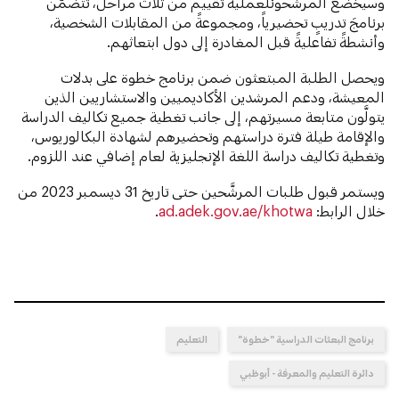
وسيخضع المرشَّحونلعملية تقييم من ثلاث مراحل، تتضمَّن
برنامجَ تدريبٍ تحضيرياً، ومجموعةً من المقابلات الشخصية،
وأنشطةً تفاعليةً قبل المغادرة إلى دول ابتعاثهم.
ويحصل الطلبة المبتعثون ضمن برنامج خطوة على بدلات
المعيشة، ودعم المرشدين الأكاديميين والاستشاريين الذين
يتولَّون متابعة مسيرتهم، إلى جانب تغطية جميع تكاليف الدراسة
والإقامة طيلة فترة دراستهم وتحضيرهم لشهادة البكالوريوس،
وتغطية تكاليف دراسة اللغة الإنجليزية لعام إضافي عند اللزوم.
ويستمر قبول طلبات المرشَّحين حتى تاريخ 31 ديسمبر 2023 من
خلال الرابط:
ad.adek.gov.ae/khotwa
.
برنامج البعثات الدراسية "خطوة"
التعليم
دائرة التعليم والمعرفة - أبوظبي