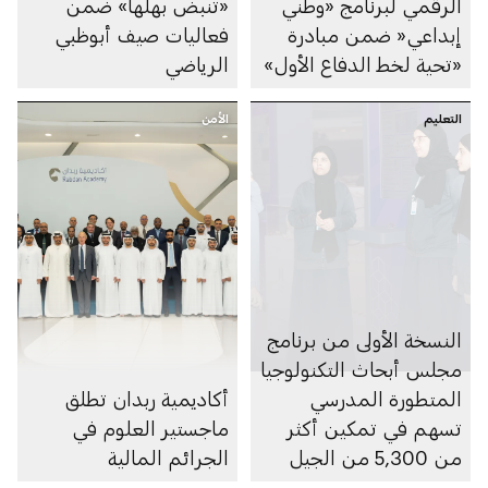
الرقمي لبرنامج «وطني
«تنبض بهلها» ضمن
إبداعي« ضمن مبادرة
فعاليات صيف أبوظبي
«تحية لخط الدفاع الأول»
الرياضي
التعليم
الأمن
النسخة الأولى من برنامج
مجلس أبحاث التكنولوجيا
المتطورة المدرسي
أكاديمية ربدان تطلق
تسهم في تمكين أكثر
ماجستير العلوم في
من 5,300 من الجيل
الجرائم المالية
المقبل من العلماء