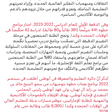
الثقافات ومنهجيات التفكير العالمية الجديدة، وإثراء تجربتهم
التعليمية الشاملة، وتعزيز قدراتهم من خلال تزويدهم بالدعم
والتوجيه الأكاديمي المباشر».
وفي الدفعة الأولى للعام الدراسي 2022-2023، اختار برنامج
خطوة 441 مرشَّحاً (361 طالباً و80 طالبة)، لدراسة 42 تخصُّصاً في
الولايات المتحدة وكندا
. ونجح الطلبة المبتعثون في مرحلة
التقييم الدقيقة التي تضمَّنت برنامجَ تدريبٍ تحضيرياً نظَّمته
الدائرة على مدى خمسة أيام، ومجموعة من المقابلات السلوكية
وجلسات التقييم النفسي وتنمية المهارات الشخصية، ودراسات
الحالة لضمان جاهزيتهم. واستفاد 80% من الطلبة المبتعثين
من برامج تعلُّم اللغة الإنجليزية، ما أسهم في تعزيز مسيرة
تطوُّرهم الأكاديمي والتكيُّف مع تجربتهم التعليمية الجديدة.
يُذكَر أنَّ دائرة التعليم والمعرفة في أبوظبي أطلقت في سبتمبر
2022 برنامج بعثات خطوة بتوجيهات من سمو الشيخ خالد بن
محمد بن زايد آل نهيان، ولي عهد أبوظبي رئيس المجلس
التنفيذي لإمارة أبوظبي، بهدف الارتقاء بالطموحات الأكاديمية
والمهنية للطلبة الإماراتيين، بتوفير مسارات بديلة للتعليم العالي
في الولايات المتحدة وكندا لـ6,000 طالب وطالبة حتى عام
.
2028