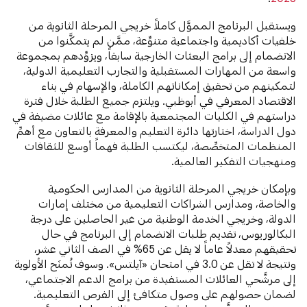
ويستقبل البرنامج المموَّل كاملاً خريجي المرحلة الثانوية من
خلفيات أكاديمية واجتماعية متنوِّعة، ممَّن لم يتمكَّنوا من
الانضمام إلى برامج البعثات الخارجية سابقاً، ويزوِّدهم بمجموعة
واسعة من المهارات المستقبلية والتجارب التعليمية الدولية،
لتمكينهم من تحقيق إمكاناتهم الكاملة، والإسهام في بناء
الاقتصاد المعرفي في أبوظبي. ويلتزم جميع الطلبة خلال فترة
دراستهم في الكليات المجتمعية بالإقامة مع عائلات مضيفة في
دول الدراسة، اختارتها دائرة التعليم والمعرفة بالتعاون مع أهمِّ
المنظمات المتخصِّصة، ليكتسب الطلبة فهماً أوسع للثقافات
ومنهجيات التفكير العالمية.
وبإمكان خريجي المرحلة الثانوية من المدارس الحكومية
والخاصة، ومدارس الشراكات التعليمية من مختلف إمارات
الدولة، وخريجي الخدمة الوطنية من غير الحاصلين على درجة
البكالوريوس، تقديم طلبات الانضمام إلى البرنامج في حال
تحقيقهم معدلاً عاماً لا يقل عن 65% في الصف الثاني عشر،
ونتيجة لا تقل عن 3.0 في امتحان «آيلتس». وسوف تُمنَح الأولوية
إلى مرشَّحي العائلات المستفيدة من برامج الدعم الاجتماعي،
لضمان حصولهم على وصول متكافئ إلى الفرص التعليمية.