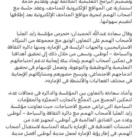
وتصميم البرامج التعليمية الملائمة لهم، وتقديم خدمة
استشارية عن المواقع الإلكترونية للمتاحف، وعقد جلسة مع
أصحاب الهمم لتجربة مواقع المتاحف الإلكترونية بعد إطلاقها
لتقييم سهولتها.
وقال سعادة عبدالله الحميدان: «تحرص مؤسَّسة زايد العليا
لأصحاب الهمم على التعاون الوثيق مع مجموعة من الشركاء
الاستراتيجيين، والجهات الرئيسة في الإمارة، ومنها دائرة الثقافة
والسياحة – أبوظبي. ونسعى من خلال ذلك إلى تحقيق أهدافنا
في تمكين أصحاب الهمم بإيجاد بيئة إيجابية تدعم احتياجاتهم
التعليمية والتوظيفية والتوعوية. ونعمل للإسهام في تحقيق
اندماجهم الاجتماعي، وترسيخ حضورهم ومشاركاتهم الإيجابية
في مختلف الفعاليات والأنشطة في الإمارة».
وأشاد سعادته بالتعاون بين المؤسَّسة والدائرة في مجالات عدة،
لتمكين الجميع من التمتُّع بالتجارب المميَّزة والمقوِّمات
السياحية التي تراعي جميع الاحتياجات، حيث تعاونت مؤسَّسة
زايد العليا لأصحاب الهمم مع دائرة الثقافة والسياحة – أبوظبي
وعدد من الفنادق العالمية في أبوظبي، لتجهيز عدد من
المنشآت الفندقية في الإمارة بالبيئة المناسبة لاستقبال أصحاب
الهمم، في إطار رؤية الإمارة لجعل مدينة أبوظبي أفضل مدينة