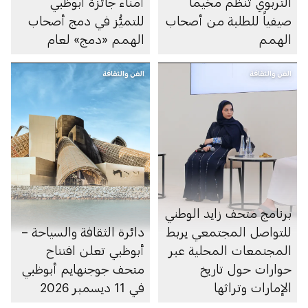
التربوي تنظِّم مخيماً
أمناء جائزة أبوظبي
صيفياً للطلبة من أصحاب
للتميُّز في دمج أصحاب
الهمم
الهمم «دمج» لعام
2026
الفن والثقافة
الفن والثقافة
برنامج متحف زايد الوطني
للتواصل المجتمعي يربط
دائرة الثقافة والسياحة –
المجتمعات المحلية عبر
أبوظبي تعلن افتتاح
حوارات حول تاريخ
متحف جوجنهايم أبوظبي
الإمارات وتراثها
في 11 ديسمبر 2026