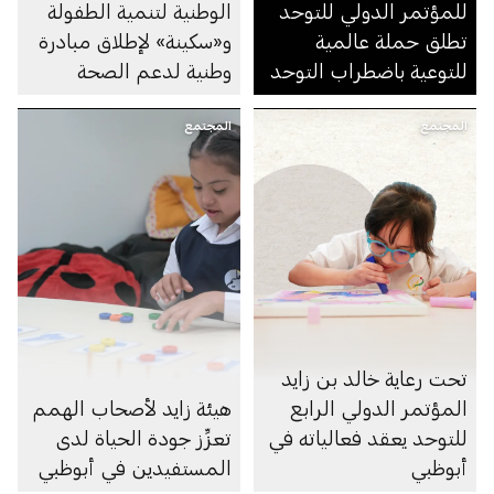
للمؤتمر الدولي للتوحد
الوطنية لتنمية الطفولة
تطلق حملة عالمية
و«سكينة» لإطلاق مبادرة
للتوعية باضطراب التوحد
وطنية لدعم الصحة
النفسية للأطفال
المجتمع
المجتمع
تحت رعاية خالد بن زايد
المؤتمر الدولي الرابع
هيئة زايد لأصحاب الهمم
للتوحد يعقد فعالياته في
تعزِّز جودة الحياة لدى
أبوظبي
المستفيدين في أبوظبي