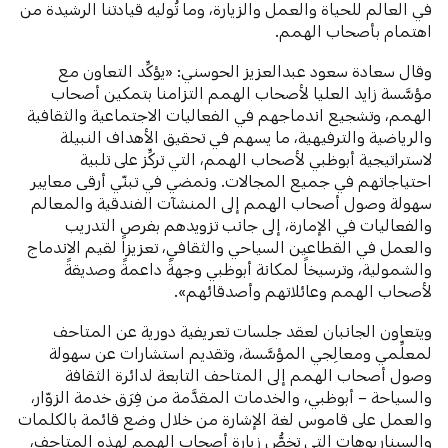
في العالم للحياة والعمل والزيارة، وما تُوليه قيادتنا الرشيدة من
اهتمام بأصحاب الهمم.
وقال سعادة سعود عبدالعزيز الحوسني: «يؤكِّد التعاون مع
مؤسَّسة زايد العليا لأصحاب الهمم التزامنا بتمكين أصحاب
الهمم، وتشجيع اندماجهم في الفعاليات الاجتماعية والثقافية
والرياضية والترفيهية، ما يسهم في تحقيق الأهداف النبيلة
لاستراتيجية أبوظبي لأصحاب الهمم، التي تركِّز على تلبية
احتياجاتهم في جميع المجالات. ونمضي في تبنّي أرقى معايير
سهولة وصول أصحاب الهمم إلى المنشآت الفندقية والمعالم
والفعاليات في الإمارة، إلى جانب تزويدهم بفرص التدريب
والعمل في القطاعين السياحي والثقافي، تعزيزاً لقيم الاندماج
والشمولية، وترسيخاً لمكانة أبوظبي وجهةً داعمةً وصديقةً
لأصحاب الهمم وعائلاتهم وأصدقائهم».
ويتعاون الجانبان لعقد جلسات تعريفية دورية عن المتاحف
لمعلِّمي ومعالِجي المؤسَّسة، وتقديم استشارات عن سهولة
وصول أصحاب الهمم إلى المتاحف التابعة لدائرة الثقافة
والسياحة – أبوظبي، والخدمات المقدَّمة من فِرَق خدمة الزوّار،
والعمل على قاموس لغة الإشارة من خلال وضع قائمة بالكلمات
والسيناريوهات التي تخصُّ زيارة أصحاب الهمم لهذه المتاحف،