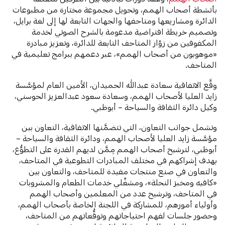
بأنشطة أصحاب الهمم، وتحويل مجموعة مختارة من مطبوعات
الدائرة ومشاريعها ومتاحفها والجهات التابعة لها إلى لغة برايل،
وتصميم خريطة افتراضية مدعومة بالشرح الصوتي لخدمة
المكفوفين من زوّار المتاحف التابعة للدائرة، وتعزيز مبادرة
«موهوبون من أصحاب الهمم»، عبر دعمهم ببرامج تعليمية في
المتاحف.
وقَّع الاتفاقية سعادة عبدالله الحميدان، الأمين العام لمؤسَّسة
زايد العليا لأصحاب الهمم، وسعادة سعود عبدالعزيز الحوسني،
وكيل دائرة الثقافة والسياحة – أبوظبي.
وتشمل جوانب التعاون، التي تتضمَّنها الاتفاقية، التعاون بين
مؤسَّسة زايد العليا لأصحاب الهمم، ودائرة الثقافة والسياحة –
أبوظبي، لترشيح أصحاب الهمم مِمَّن لديهم القدرة على التطوُّع،
بهدف إشراكهم في مختلف المبادرات التطوعية في المتاحف،
والتعاون في صنع منتجات مفيدة للمتاحف، والتعاون بين
«كافيه ومخبز النحلة»، ومشغِّلي خدمات الطعام والمشروبات
في المتاحف، وترشيح عدد من المعلمين وأصحاب الهمم
وأولياء أمورهم، للمشاركة في اللجنة الخاصة بأصحاب الهمم،
وحضور جلسات لفهم احتياجاتهم وتوقُّعاتهم من المتاحف،