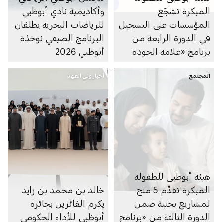
المبكرة تشجّع
وأكاديمية نادي أبوظبي
المؤسسات على التسجيل
للرياضات البحرية يطلقان
في الدورة الرابعة من
البرنامج الصيفي نوخذة
برنامج «علامة الجودة
أبوظبي 2026
لبيئة عمل داعمة
المجتمع
للوالدين» وتستقبل
أخبار ولي العهد
طلبات المشاركة حتى 14
أغسطس 2026
هيئة أبوظبي للطفولة
المبكرة تقدِّم 5 منح
خالد بن محمد بن زايد
لمشاريع بحثية ضمن
يكرم الفائزين بجائزة
الدورة الثالثة من «برنامج
أبوظبي للأداء الحكومي