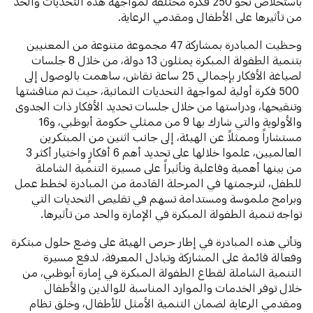
باستخلاص نحو 250 فكرة مختلفة لمواجهة هذه التحديات والحد
من تأثيرها على الأطفال ومقدمي الرعاية.
وحظيت المبادرة بمشاركة 47 مجموعة متنوعة من المعنيين
بتنمية الطفولة المبكرة يمثلون 13 دولة، من خلال 8 جلسات
لصياغة الأفكار بإجمالي 25 ساعة نقاش، ساهمت بالوصول إلى
500 فكرة أولية لمواجهة التحديات الثمانية، حيث تم مناقشتها
وتنقيحها، ودراستها من خلال جلسات تحديد الأفكار ذات الجدوى
والأولوية والتي شارك بها 9 من ممثلي حكومة أبوظبي، و16
مستشاراً وممثلاً عن الهيئة، إلى جانب اثنين من المبتكرين
العالميين، علموا خلالها على تحديد أهم 6 أفكارٍ واختيار أكثر 3
من بينها أهمية وفاعلية وتأثيراً على مسيرة التنمية الشاملة
للطفل، لترجمتها في المرحلة القادمة من المبادرة لخطط عمل
وبرامج ملموسة ومستدامة تسهم في تقليص التحديات التي
تواجه تنمية الطفولة المبكرة في الإمارة والحد من تأثيرها.
وتأتي هذه المبادرة في إطار حرص الهيئة على وضع حلول مبتكرة
وفعالة قائمة على المشاركة وتبادل المعرفة، لدفع مسيرة
التنمية الشاملة لقطاع الطفولة المبكرة في إمارة أبوظبي، من
خلال توفر الخدمات والموارد المناسبة للوالدين والأطفال
ومقدمي الرعاية لضمان التنمية الأمثل للأطفال، وخلق نظام