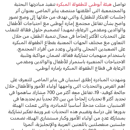
تواصل
هيئة أبوظبي للطفولة المبكرة
تنفيذ مبادرتها البحثية
والمجتمعية التي أطلقتها منتصف يناير الماضي بعنوان أثر
(جلسات الابتكار للطفل)، والتي تهدف من خلالها إلى وضع تصور
واضح بشأن تفاعل مجتمع إمارة أبوظبي مع احتياجات الأطفال
والوالدين ومقدمي الرعاية، تمهيداً لتصميم حلول فعّالة للتغلب
على التحديات الأكثر إلحاحاً في مجال تنمية الطفل، من خلال
التعاون مع مختلف الجهات المعنية بقطاع الطفولة المبكرة
على الصعيدين المحلي والدولي وعدد من أفراد المجتمع،
باستخدام منهجيات تشاركية فعَالة، لضمان مواكبة وتلبية
الاحتياجات المتغيرة باستمرار للأطفال والوالدين ومقدمي
الرعاية في قطاع الطفولة المبكرة بإمارة أبوظبي.
وشهدت المبادرة إطلاق استبيان في يناير الماضي للتعرف على
أهم الفرص والتحديات التي واجهها أولياء الأمور والأطفال خلال
جائحة كوفيد- 19، تفاعل معه أكثر من 700 مشارك ساهموا في
تحديد أكثر 8 تحديات إلحاحاً من بين 20 تحدياً تم تحديدها في
الاستبيان، مثلت مدخلاً أساسياً للمبادرة، والتي عملت الهيئة
بدورها على دراسة وتقييم هذه التحديات عبر ورشة تفكير تشاركية
بمشاركة عددٍ من أولياء الأمور وكبار مستشاري الهيئة، تضمنت
جلستين منفصلتين باللغتين العربية والإنجليزية، أثمرتا